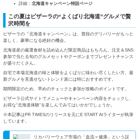
詳細：
北海道キャンペーン特設ページ
この夏はピザーラの“よくばり北海道”グルメで贅
沢時間を
ピザーラの『北海道キャンペーン』は、普段のデリバリーがもっと
楽しく、豪華になる絶好の機会。
北海道産の厳選食材を詰め込んだ限定商品はもちろん、注文＆SNS
参加で当たる旬のグルメセットやクーポンまでプレゼントチャンス
が盛りだくさん。
自宅で本場北海道の味と体験をよくばりに味わい尽くしたい方、最
新グルメを見逃せないトレンド派には特におすすめです。
期間限定のため、早めのチェックと参加が攻略のポイントです。
ピザーラ公式サイトでメニューやキャンペーン内容をチェックし、
お得な“北海道体験”を楽しんでみてはいかがでしょうか。
※本記事はPR TIMESのリリースを元にE START AIライターが執筆
しています。
リカバリーウェア市場の「血流＝健康」という誤