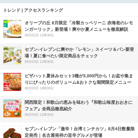
トレンド | アクセスランキング
オリーブの丘 8月限定「冷製カッペリーニ 赤海老のレモ
ンガーリック」新登場！爽やか夏メニューを徹底解説
08月01日 11時30分
セブン‐イレブンに爽やか「レモン」スイーツ＆パン新登
場！夏に食べたい限定商品をチェック
08月03日 11時30分
ピザハット夏休みセット3種が3,000円から！お盆や集ま
りにぴったりのボリューム&おトクな期間限定メニュー
08月03日 13時00分
関西限定！和歌山の恵みを味わう『和歌山毎度おおきに
フェア』全商品徹底紹介
08月03日 11時30分
セブン-イレブン「激辛！台湾ミンチカツ」8月4日数量限
定発売｜名古屋発祥の旨辛グルメが登場