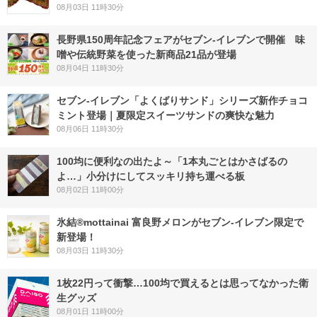
08月03日 11時30分
長野県150周年記念フェアがセブン-イレブンで開催 味
噌や伝統野菜を使った新商品21品が登場
08月04日 11時30分
セブン‐イレブン「よくばりサンド」シリーズ新作チョコ
ミント登場｜夏限定スイーツサンドの爽快な魅力
08月06日 11時30分
100均に便利なの出たよ～「1本丸ごとはかさばるの
よ…」小分けにしてスッキリ持ち運べる板
08月02日 11時00分
氷結®mottainai 富良野メロンがセブン‐イレブン限定で
新登場！
08月03日 11時30分
1枚22円って衝撃…100均で買えるとは思ってなかった衛
生グッズ
08月01日 11時00分