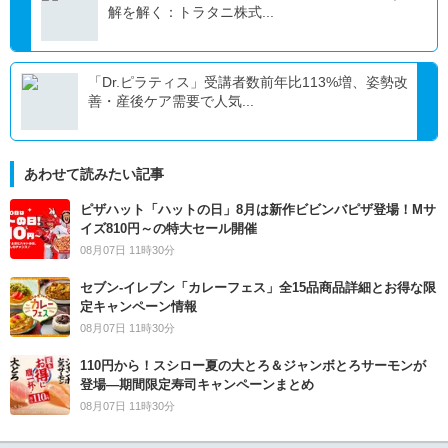
解を解く：トラタニ株式...
「Dr.ピラティス」受講者数前年比113%増、姿勢改
善・産後ケア需要で人気...
あわせて読みたい記事
ピザハット「ハットの日」8月は新作ビビンバピザ登場！Mサ
イズ810円～の特大セール開催
08月07日 11時30分
セブン‐イレブン「カレーフェス」全15品商品詳細とお得な限
定キャンペーン情報
08月07日 11時30分
110円から！スシロー夏の大とろ＆ジャンボとろサーモンが
登場―期間限定寿司キャンペーンまとめ
08月07日 11時30分