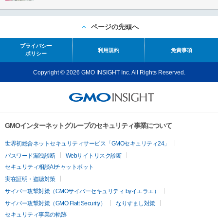
ページの先頭へ
プライバシー
利用規約
免責事項
ポリシー
Copyright © 2026 GMO INSIGHT Inc. All Rights Reserved.
GMOインターネットグループのセキュリティ事業について
世界初総合ネットセキュリティサービス「GMOセキュリティ24」
パスワード漏洩診断
Webサイトリスク診断
セキュリティ相談AIチャットボット
実在証明・盗聴対策
サイバー攻撃対策（GMOサイバーセキュリティ byイエラエ）
サイバー攻撃対策（GMO Flatt Security）
なりすまし対策
セキュリティ事業の軌跡