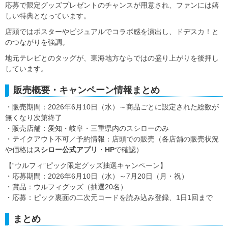
応募で限定グッズプレゼントのチャンスが用意され、ファンには嬉
しい特典となっています。
店頭ではポスターやビジュアルでコラボ感を演出し、ドデスカ！と
のつながりを強調。
地元テレビとのタッグが、東海地方ならではの盛り上がりを後押し
しています。
販売概要・キャンペーン情報まとめ
・販売期間：2026年6月10日（水）～商品ごとに設定された総数が
無くなり次第終了
・販売店舗：愛知・岐阜・三重県内のスシローのみ
・テイクアウト不可／予約情報：店頭での販売（各店舗の販売状況
や価格は
スシロー公式アプリ
・
HP
で確認）
【“ウルフィ”ピック限定グッズ抽選キャンペーン】
・応募期間：2026年6月10日（水）～7月20日（月・祝）
・賞品：ウルフィグッズ（抽選20名）
・応募：ピック裏面の二次元コードを読み込み登録、1日1回まで
まとめ