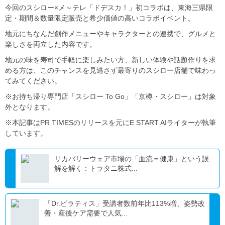
今回のスシロー×メ～テレ「ドデスカ！」初コラボは、東海三県限
定・期間＆数量限定販売と希少価値の高いコラボイベント。
地元にちなんだ創作メニューやキャラクターとの連携で、グルメと
楽しさを両立した内容です。
地元の味を寿司で手軽に楽しみたい方、新しい体験や話題作りを求
める方は、このチャンスを見逃さず最寄りのスシロー店舗で味わっ
てみてください。
※お持ち帰り専門店「スシロー To Go」「京樽・スシロー」は対象
外となります。
※本記事はPR TIMESのリリースを元にE START AIライターが執筆
しています。
リカバリーウェア市場の「血流＝健康」という誤
解を解く：トラタニ株式...
「Dr.ピラティス」受講者数前年比113%増、姿勢改
善・産後ケア需要で人気...