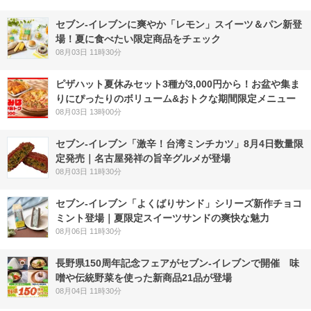
セブン‐イレブンに爽やか「レモン」スイーツ＆パン新登
場！夏に食べたい限定商品をチェック
08月03日 11時30分
ピザハット夏休みセット3種が3,000円から！お盆や集ま
りにぴったりのボリューム&おトクな期間限定メニュー
08月03日 13時00分
セブン-イレブン「激辛！台湾ミンチカツ」8月4日数量限
定発売｜名古屋発祥の旨辛グルメが登場
08月03日 11時30分
セブン‐イレブン「よくばりサンド」シリーズ新作チョコ
ミント登場｜夏限定スイーツサンドの爽快な魅力
08月06日 11時30分
長野県150周年記念フェアがセブン-イレブンで開催 味
噌や伝統野菜を使った新商品21品が登場
08月04日 11時30分