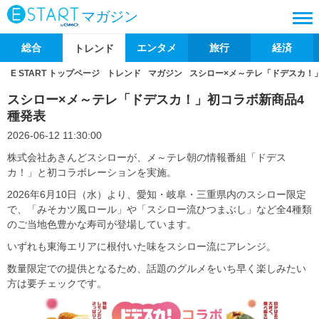
マガジン
総合
エンタメ
旅行
経済
トレンド
E START トップページ
トレンド
マガジン
スシロー×メ～テレ「ドデスカ！
スシロー×メ～テレ「ドデスカ！」初コラボ新商品4
種発表
2026-06-12 11:30:00
株式会社あきんどスシローが、メ～テレ朝の情報番組「ドデス
カ！」と初コラボレーションを実施。
2026年6月10日（水）より、愛知・岐阜・三重県内のスシロー限定
で、「みそカツ風ロール」や「スシロー流ひつまぶし」など全4種類
のご当地色豊かな寿司が登場しています。
いずれも東海エリアに根付いた味をスシロー流にアレンジ。
数量限定での提供となるため、話題のグルメをいち早く楽しみたい
方は要チェックです。