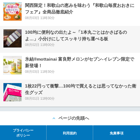
関西限定！和歌山の恵みを味わう『和歌山毎度おおきに
フェア』全商品徹底紹介
08月03日 11時30分
100均に便利なの出たよ～「1本丸ごとはかさばるの
よ…」小分けにしてスッキリ持ち運べる板
08月02日 11時00分
氷結®mottainai 富良野メロンがセブン‐イレブン限定で
新登場！
08月03日 11時30分
1枚22円って衝撃…100均で買えるとは思ってなかった衛
生グッズ
08月01日 11時00分
ページの先頭へ
プライバシー
利用規約
免責事項
ポリシー