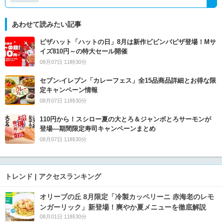
あわせて読みたい記事
ピザハット「ハットの日」8月は新作ビビンバピザ登場！Mサ
イズ810円～の特大セール開催
08月07日 11時30分
セブン‐イレブン「カレーフェス」全15品商品詳細とお得な限
定キャンペーン情報
08月07日 11時30分
110円から！スシロー夏の大とろ＆ジャンボとろサーモンが
登場―期間限定寿司キャンペーンまとめ
08月07日 11時30分
トレンド | アクセスランキング
オリーブの丘 8月限定「冷製カッペリーニ 赤海老のレモ
ンガーリック」新登場！爽やか夏メニューを徹底解説
08月01日 11時30分