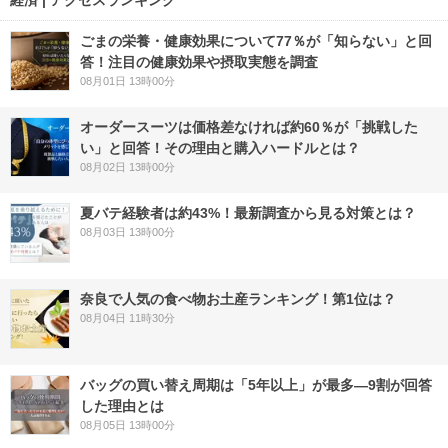
経済 | アクセスランキング
ごまの栄養・健康効果について77％が「知らない」と回
答！注目の健康効果や摂取実態を調査
08月01日 13時00分
オーダースーツは価格差なければ約60％が「挑戦した
い」と回答！その理由と購入ハードルとは？
08月02日 13時00分
夏バテ経験者は約43%！最新調査から見る対策とは？
08月03日 13時00分
奈良で人気の食べ物お土産ランキング！第1位は？
08月04日 11時30分
バッグの買い替え周期は「5年以上」が最多―9割が回答
した理由とは
08月05日 13時00分