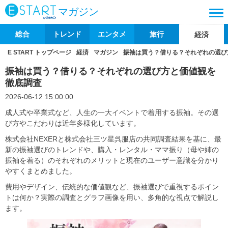
マガジン
総合
トレンド
エンタメ
旅行
経済
E START トップページ
経済
マガジン
振袖は買う？借りる？それぞれの選び
振袖は買う？借りる？それぞれの選び方と価値観を
徹底調査
2026-06-12 15:00:00
成人式や卒業式など、人生の一大イベントで着用する振袖。その選
び方やこだわりは近年多様化しています。
株式会社NEXERと株式会社三ツ星呉服店の共同調査結果を基に、最
新の振袖選びのトレンドや、購入・レンタル・ママ振り（母や姉の
振袖を着る）のそれぞれのメリットと現在のユーザー意識を分かり
やすくまとめました。
費用やデザイン、伝統的な価値観など、振袖選びで重視するポイン
トは何か？実際の調査とグラフ画像を用い、多角的な視点で解説し
ます。