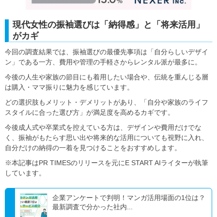
現代女性の振袖選びは「納得感」と「将来活用」
がカギ
今回の調査結果では、振袖選びの最優先事項は「自分らしいデザイ
ン」である一方、費用や管理の手軽さからレンタル派が最多に。
今後の人生や家族の節目にも着用したい場合や、伝統を重んじる層
は購入・ママ振りに魅力を感じています。
どの選択肢もメリット・デメリットがあり、「自分や家族のライフ
スタイルに合った選び方」が満足度を高めるカギです。
今後成人式や卒業式を控えている方は、デザインや費用だけでな
く、振袖がもたらす思い出や将来的な活用についても視野に入れ、
自分だけの納得の一着を見つけることをおすすめします。
※本記事はPR TIMESのリリースを元にE START AIライターが執筆
しています。
企業アンケートで判明！マンガ活用場面の1位は？
最新調査で分かった社内...