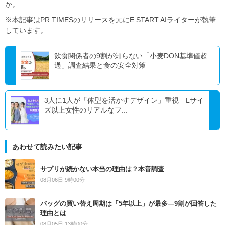
か。
※本記事はPR TIMESのリリースを元にE START AIライターが執筆
しています。
飲食関係者の9割が知らない「小麦DON基準値超
過」調査結果と食の安全対策
3人に1人が「体型を活かすデザイン」重視―Lサイ
ズ以上女性のリアルなフ...
あわせて読みたい記事
サプリが続かない本当の理由は？本音調査
08月06日 9時00分
バッグの買い替え周期は「5年以上」が最多―9割が回答した
理由とは
08月05日 13時00分