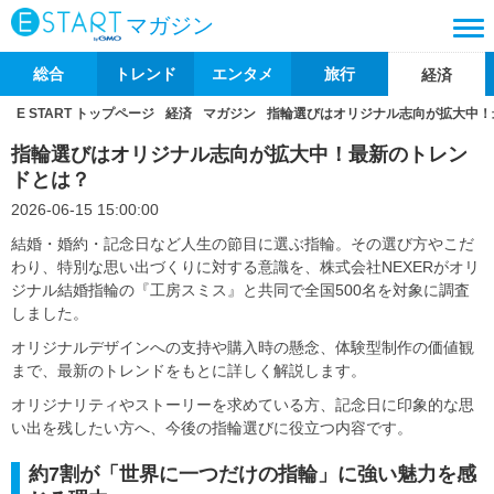
マガジン
総合
トレンド
エンタメ
旅行
経済
E START トップページ
経済
マガジン
指輪選びはオリジナル志向が拡大中！
指輪選びはオリジナル志向が拡大中！最新のトレン
ドとは？
2026-06-15 15:00:00
結婚・婚約・記念日など人生の節目に選ぶ指輪。その選び方やこだ
わり、特別な思い出づくりに対する意識を、株式会社NEXERがオリ
ジナル結婚指輪の『工房スミス』と共同で全国500名を対象に調査
しました。
オリジナルデザインへの支持や購入時の懸念、体験型制作の価値観
まで、最新のトレンドをもとに詳しく解説します。
オリジナリティやストーリーを求めている方、記念日に印象的な思
い出を残したい方へ、今後の指輪選びに役立つ内容です。
約7割が「世界に一つだけの指輪」に強い魅力を感