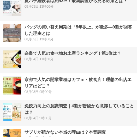
夏バテ経験者は約43%！最新調査から見る対策とは？
08月03日 13時00分
バッグの買い替え周期は「5年以上」が最多―9割が回答
した理由とは
08月05日 13時00分
奈良で人気の食べ物お土産ランキング！第1位は？
08月04日 11時30分
京都で人気の開業業種はカフェ・飲食店！理想の出店エ
リアはどこ？
08月03日 9時00分
免疫力向上の意識調査｜4割が普段から意識していること
は？
08月04日 9時00分
サプリが続かない本当の理由は？本音調査