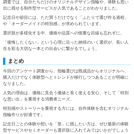
調査では、自分たちだけのオリジナルデザイン指輪や、体験も思い
出に残せる制作型サービスが人気であることがわかりました。
記念日や節目には、ただ買うだけでなく「ふたりで選び作る過程」
や「オーダーメイドの特別感」が求められています。
選択肢が多様化する中、価格や品質への慎重な目線も忘れずに。
「後悔したくない」という心理に沿った納得のいく選択が、長い人
生を彩る大切な一本との出会いに繋がるでしょう。
まとめ
今回のアンケート調査から、指輪選びは既成品からオリジナルへ、
購入だけでなく体験型へとトレンドが移行しつつあることが明確に
なりました。
人気の理由は、価格に見合う価値と長く使える安心、そして「特別
な思い出」を重視する消費者ニーズ。
特別感やストーリーを重視する方には、自作体験を含むオリジナル
指輪作りが好適です。
記念日ごとの体験や想いを「形」に残したい方は、ぜひ最新の体験
型サービスやセミオーダーも選択肢に入れてみてはいかがでしょう