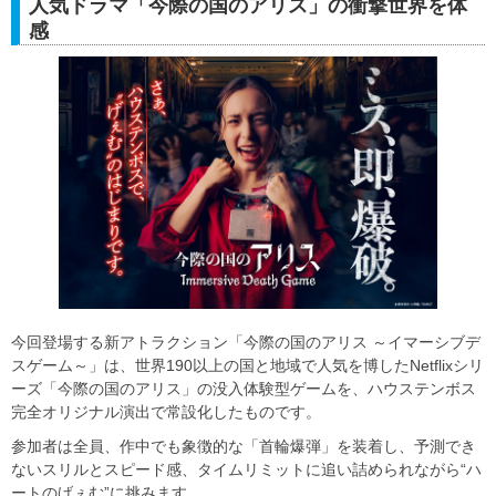
人気ドラマ「今際の国のアリス」の衝撃世界を体
感
今回登場する新アトラクション「今際の国のアリス ～イマーシブデ
スゲーム～」は、世界190以上の国と地域で人気を博したNetflixシリ
ーズ「今際の国のアリス」の没入体験型ゲームを、ハウステンボス
完全オリジナル演出で常設化したものです。
参加者は全員、作中でも象徴的な「首輪爆弾」を装着し、予測でき
ないスリルとスピード感、タイムリミットに追い詰められながら“ハ
ートのげぇむ”に挑みます。