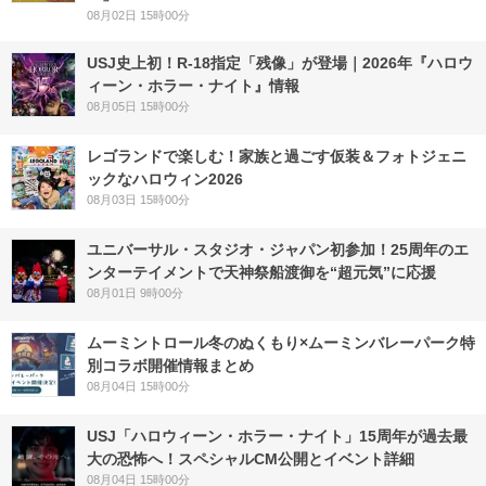
08月02日 15時00分
USJ史上初！R-18指定「残像」が登場｜2026年『ハロウ
ィーン・ホラー・ナイト』情報
08月05日 15時00分
レゴランドで楽しむ！家族と過ごす仮装＆フォトジェニ
ックなハロウィン2026
08月03日 15時00分
ユニバーサル・スタジオ・ジャパン初参加！25周年のエ
ンターテイメントで天神祭船渡御を“超元気”に応援
08月01日 9時00分
ムーミントロール冬のぬくもり×ムーミンバレーパーク特
別コラボ開催情報まとめ
08月04日 15時00分
USJ「ハロウィーン・ホラー・ナイト」15周年が過去最
大の恐怖へ！スペシャルCM公開とイベント詳細
08月04日 15時00分