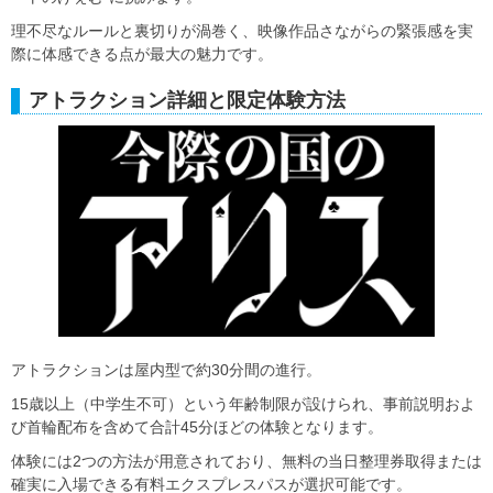
理不尽なルールと裏切りが渦巻く、映像作品さながらの緊張感を実
際に体感できる点が最大の魅力です。
アトラクション詳細と限定体験方法
アトラクションは屋内型で約30分間の進行。
15歳以上（中学生不可）という年齢制限が設けられ、事前説明およ
び首輪配布を含めて合計45分ほどの体験となります。
体験には2つの方法が用意されており、無料の当日整理券取得または
確実に入場できる有料エクスプレスパスが選択可能です。