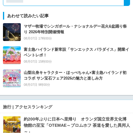
あわせて読みたい記事
マザー牧場でシンガポール・ナショナルデー花火&盆踊り祭
り 2026年特別開催情報
08月07日 17時00分
富士急ハイランド新常設「サンエックス パラダイス」開業イ
ベントレポ！
08月07日 15時00分
山梨出身キャラクター・ほっぺちゃん×富士急ハイランド初
コラボ サン宝石フェア2026の魅力と楽しみ方
08月07日 9時00分
旅行 | アクセスランキング
約200年ぶりに日本へ里帰り オランダ国立世界文化博
物館の至宝「OTEMAE～ブロムホフ 茶道を愛した異邦人
～」