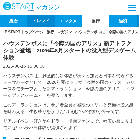
マガジン
総合
トレンド
エンタメ
経済
旅行
E START トップページ
旅行
マガジン
ハウステンボスに「今際の国のアリス
ハウステンボスに「今際の国のアリス」新アトラク
ション登場！2026年8月スタートの没入型デスゲーム
体験
2026-06-16 15:00:00
ハウステンボスは、刺激的な新体験が続々と加わる日本を代表する
テーマパークとして、2026年夏にドラマ「今際の国のアリス」シリ
ーズをモチーフとした新アトラクション「今際の国のアリス ～イマ
ーシブデスゲーム～」を導入します。
このアトラクションは、参加者全員が極限のスリルと究極の没入感
を味わえる、生き残りをかけた“げぇむ”への挑戦が特長です。
リアルイベント好きからドラマ・漫画ファンまで、幅広い層に今ま
でにないハラハラ体験が提供されます。