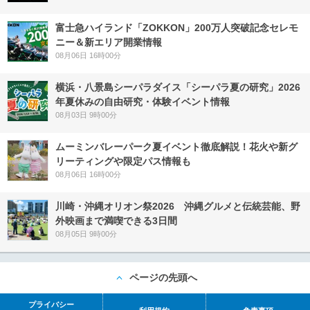
富士急ハイランド「ZOKKON」200万人突破記念セレモ
ニー＆新エリア開業情報
08月06日 16時00分
横浜・八景島シーパラダイス「シーパラ夏の研究」2026
年夏休みの自由研究・体験イベント情報
08月03日 9時00分
ムーミンバレーパーク夏イベント徹底解説！花火や新グ
リーティングや限定パス情報も
08月06日 16時00分
川崎・沖縄オリオン祭2026 沖縄グルメと伝統芸能、野
外映画まで満喫できる3日間
08月05日 9時00分
ページの先頭へ
プライバシー