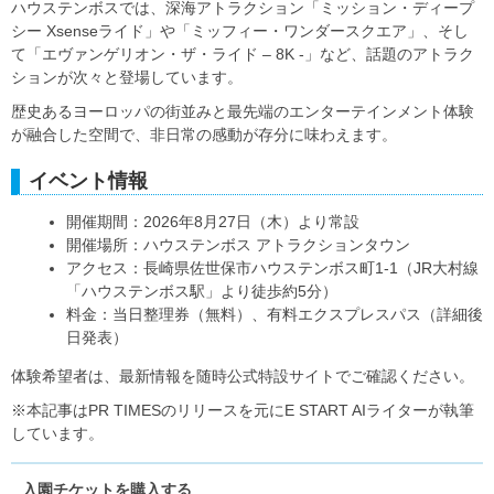
ハウステンボスでは、深海アトラクション「ミッション・ディープ
シー Xsenseライド」や「ミッフィー・ワンダースクエア」、そし
て「エヴァンゲリオン・ザ・ライド – 8K -」など、話題のアトラク
ションが次々と登場しています。
歴史あるヨーロッパの街並みと最先端のエンターテインメント体験
が融合した空間で、非日常の感動が存分に味わえます。
イベント情報
開催期間：2026年8月27日（木）より常設
開催場所：ハウステンボス アトラクションタウン
アクセス：長崎県佐世保市ハウステンボス町1-1（JR大村線
「ハウステンボス駅」より徒歩約5分）
料金：当日整理券（無料）、有料エクスプレスパス（詳細後
日発表）
体験希望者は、最新情報を随時公式特設サイトでご確認ください。
※本記事はPR TIMESのリリースを元にE START AIライターが執筆
しています。
入園チケットを購入する