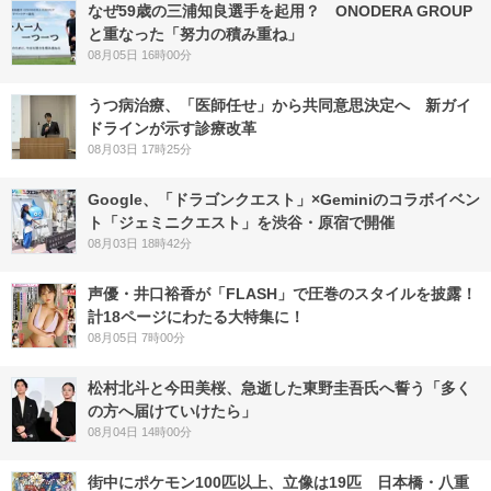
なぜ59歳の三浦知良選手を起用？ ONODERA GROUP
と重なった「努力の積み重ね」
08月05日 16時00分
うつ病治療、「医師任せ」から共同意思決定へ 新ガイ
ドラインが示す診療改革
08月03日 17時25分
Google、「ドラゴンクエスト」×Geminiのコラボイベン
ト「ジェミニクエスト」を渋谷・原宿で開催
08月03日 18時42分
声優・井口裕香が「FLASH」で圧巻のスタイルを披露！
計18ページにわたる大特集に！
08月05日 7時00分
松村北斗と今田美桜、急逝した東野圭吾氏へ誓う「多く
の方へ届けていけたら」
08月04日 14時00分
街中にポケモン100匹以上、立像は19匹 日本橋・八重