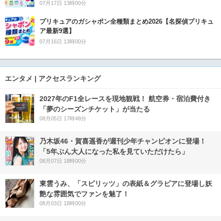
07月17日 13時00分
プリキュアのガシャポン全種類まとめ2026【名探偵プリキュ
ア最新9選】
07月16日 13時00分
エンタメ | アクセスランキング
2027年のF1全レースを現地観戦！ 航空券・宿泊費付き
「夢のシーズンチケット」が当たる
08月05日 17時48分
乃木坂46・賀喜遥香が週刊少年チャンピオンに登場！
「5年ぶん大人になった私を見ていただけたら」
08月07日 18時00分
東雲うみ、「スピリッツ」の表紙＆グラビアに登場し妖
艶な雰囲気でファンを魅了！
08月03日 18時00分