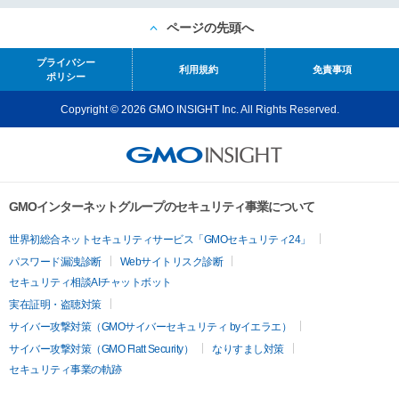
ページの先頭へ
プライバシー
利用規約
免責事項
ポリシー
Copyright © 2026 GMO INSIGHT Inc. All Rights Reserved.
GMOインターネットグループのセキュリティ事業について
世界初総合ネットセキュリティサービス「GMOセキュリティ24」
パスワード漏洩診断
Webサイトリスク診断
セキュリティ相談AIチャットボット
実在証明・盗聴対策
サイバー攻撃対策（GMOサイバーセキュリティ byイエラエ）
サイバー攻撃対策（GMO Flatt Security）
なりすまし対策
セキュリティ事業の軌跡