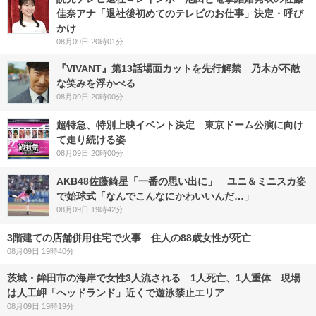
佳奈アナ「退社後初めてのテレビのお仕事」決定・呼び
かけ
08月09日 20時01分
『VIVANT』第13話場面カットを先行解禁 乃木が不敵
な笑みを浮かべる
08月09日 20時00分
超特急、特別上映イベント決定 東京ドーム公演に向け
て走り続ける姿
08月09日 20時00分
AKB48佐藤綺星「一番の思い出に」 ユニ＆ミニスカ姿
で始球式「なんでこんなにかわいいんだ…」
08月09日 19時42分
3階建ての店舗併用住宅で火事 住人の88歳女性が死亡
08月09日 19時40分
茨城・鉾田市の海岸で女性3人流される 1人死亡、1人重体 現場
は人工岬「ヘッドランド」近くで遊泳禁止エリア
08月09日 19時19分