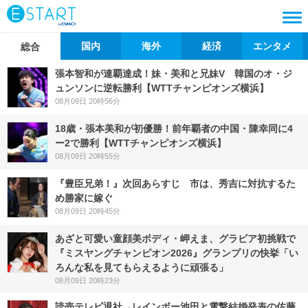
国内
海外
経済
エンタメ
総合
張本智和が連覇達成！妹・美和と兄妹V 韓国のオ・ジ
ュンソンに逆転勝利【WTTチャンピオンズ横浜】
08月09日 20時56分
18歳・張本美和が初優勝！前年覇者の中国・陳幸同に4
ー2で勝利【WTTチャンピオンズ横浜】
08月09日 20時55分
『豊臣兄弟！』次回あらすじ 市は、秀吉に対抗するた
め勝家に嫁ぐ
08月09日 20時45分
あざと可愛い童顔美ボディ・岬えま、グラビア初挑戦で
『ミスヤングチャンピオン2026』グランプリの快挙「い
ろんな私を見てもらえるように頑張る」
08月09日 20時23分
読売テレビ退社→レインボー池田と電撃結婚発表の佐藤