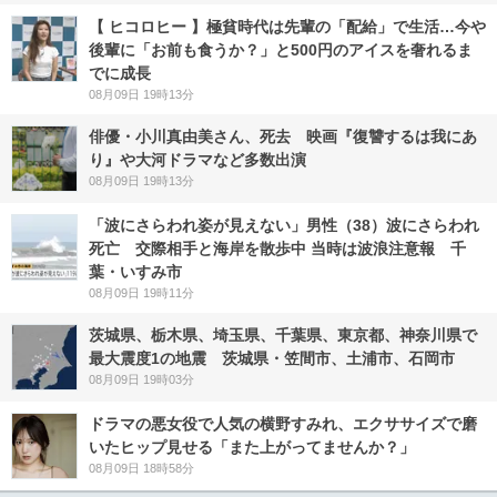
【 ヒコロヒー 】極貧時代は先輩の「配給」で生活…今や
後輩に「お前も食うか？」と500円のアイスを奢れるま
でに成長
08月09日 19時13分
俳優・小川真由美さん、死去 映画『復讐するは我にあ
り』や大河ドラマなど多数出演
08月09日 19時13分
「波にさらわれ姿が見えない」男性（38）波にさらわれ
死亡 交際相手と海岸を散歩中 当時は波浪注意報 千
葉・いすみ市
08月09日 19時11分
茨城県、栃木県、埼玉県、千葉県、東京都、神奈川県で
最大震度1の地震 茨城県・笠間市、土浦市、石岡市
08月09日 19時03分
ドラマの悪女役で人気の横野すみれ、エクササイズで磨
いたヒップ見せる「また上がってませんか？」
08月09日 18時58分