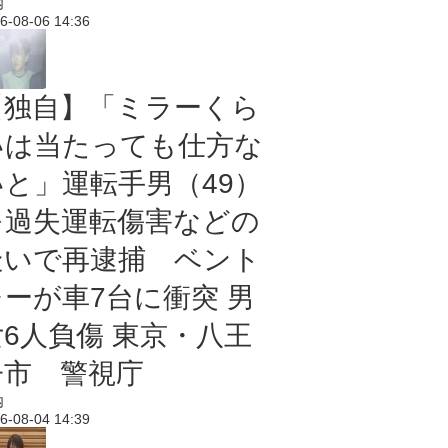
内
6-08-06 14:36
【独自】「ミラーくら
いは当たっても仕方な
いと」運転手男（49）
を過失運転傷害などの
疑いで再逮捕 ベント
レーが車7台に衝突 男
女6人負傷 東京・八王
子市 警視庁
内
6-08-04 14:39