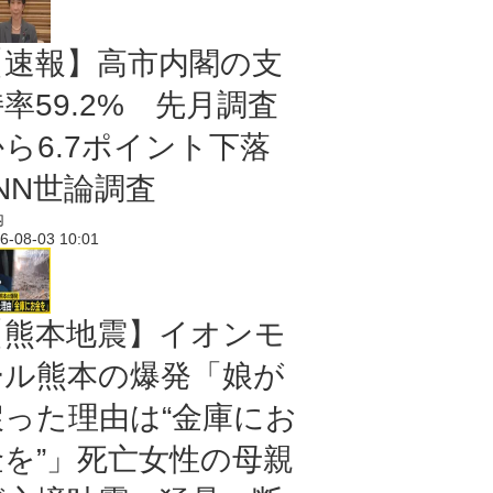
【速報】高市内閣の支
率59.2% 先月調査
から6.7ポイント下落
NN世論調査
内
6-08-03 10:01
【熊本地震】イオンモ
ール熊本の爆発「娘が
戻った理由は“金庫にお
金を”」死亡女性の母親