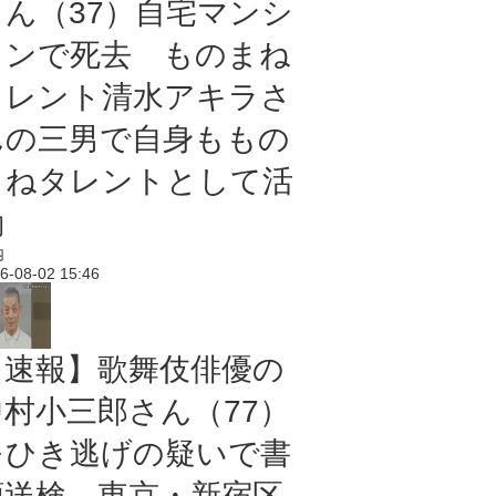
さん（37）自宅マンシ
ョンで死去 ものまね
タレント清水アキラさ
んの三男で自身ももの
まねタレントとして活
動
内
6-08-02 15:46
【速報】歌舞伎俳優の
中村小三郎さん（77）
をひき逃げの疑いで書
類送検 東京・新宿区