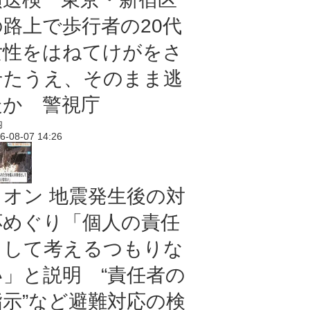
の路上で歩行者の20代
女性をはねてけがをさ
せたうえ、そのまま逃
走か 警視庁
内
6-08-07 14:26
イオン 地震発生後の対
応めぐり「個人の責任
として考えるつもりな
い」と説明 “責任者の
指示”など避難対応の検