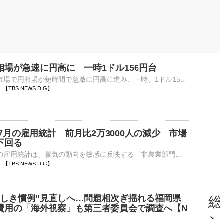
相場が急速に円高に 一時1ドル156円台
7日の外国為替市場で円相場が短時間で急激に円高に進み、一時、1ドル156円台をつける場面がありました。午後9時半過ぎに1ドル158円台で推移していた円相場は一時、1円以上円高にふれました。アメリカの雇用…
54 【TBS NEWS DIG】
7月の雇用統計 前月比2万3000人の減少 市場
下回る
アメリカの7月の雇用統計は、景気の動向を敏感に反映する「非農業部門の就業者数」が前の月に比べて2万3000人の減少で、8万人程度の増加を見込んでいた市場の予想を大きく下回りました。一方、失業率は4.1%…
51 【TBS NEWS DIG】
悪しき慣例”見直しへ…問題相次ぎ揺れる福岡県
総
費用の「海外視察」も第三者委員会で調査へ【N