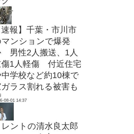
ング
【速報】千葉・市川市
のマンションで爆発
か 男性2人搬送、1人
重傷1人軽傷 付近住宅
や中学校など約10棟で
窓ガラス割れる被害も
内
6-08-01 14:37
タレントの清水良太郎