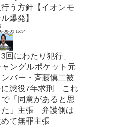
証行う方針【イオンモ
ール爆発】
済
6-08-03 15:34
「3回にわたり犯行」
ジャングルポケット元
メンバー・斉藤慎二被
告に懲役7年求刑 これ
まで「同意があると思
った」主張 弁護側は
改めて無罪主張