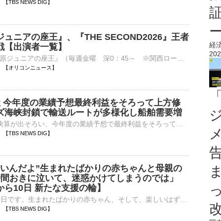
01 【TBS NEWS DIG】
ュニアの座王』、『THE SECOND2026』王者
経
戦【出演者一覧】
202
カンテレ『千原ジュニアの座王』（毎週金曜 深0：45～ ※関西ローカル）がきょう7日に放送される。 24日放送『千原ジュニアの座王』出演者 千原ジュニアがMCを務める同番組は、出場者が漫才やコントなど、作⋯
21:00 【オリコンニュース】
社 今年度の業績予想最終利益をそろって上方修
ズ海峡封鎖で輸送ルートが多様化し船舶需要増
海運大手3社の決算が出そろい、今年度の業績予想で最終利益をそろって上方修正しました。ホルムズ海峡の封鎖を受け、輸送ルートが多様化したため、船舶需要が増えて利益を押し上げるとしています。海運大手3社の今年…
57 【TBS NEWS DIG】
いいんだよ”生まれたばかりの赤ちゃんと母親の
時間おきに泣いて、迷惑かけてしまうのでは」
ら10日 新たな支援の輪】
熊本地震から10日です。生まれたばかりの赤ちゃん、そして、楽しいはずの夏休みを奪われた子どもたちのために。その居場所をつくる取り組みが始まっています。震度6強を観測した熊本県八代市にある病院。患者の手術…
57 【TBS NEWS DIG】