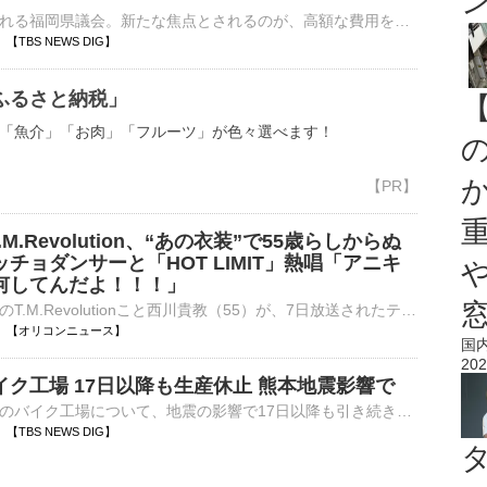
様々な問題で揺れる福岡県議会。新たな焦点とされるのが、高額な費用を使った「海外視察」のあり方についてです。相次ぐ問題を受け、長年続いてきた“悪しき慣例”に見直しの動きも広がってい…
49 【TBS NEWS DIG】
ふるさと納税」
「魚介」「お肉」「フルーツ」が色々選べます！
M.Revolution、“あの衣装”で55歳らしからぬ
チョダンサーと「HOT LIMIT」熱唱「アニキ
何してんだよ！！！」
アーティストのT.M.Revolutionこと西川貴教（55）が、7日放送されたテレビ朝日系音楽番組『ミュージックステーション』（毎週金曜 後9：00）に出演。夏の名曲「HOT LIMIT」をおなじみの黒のテープを巻き付けたよ⋯
21:32 【オリコンニュース】
国
202
ク工場 17日以降も生産休止 熊本地震影響で
ホンダは熊本県のバイク工場について、地震の影響で17日以降も引き続き生産を休止すると発表しました。ホンダによりますと、熊本県のバイク工場について地震の影響で7日まで生産を休止する見込みとしていましたが、…
24 【TBS NEWS DIG】