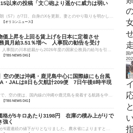
・15以来の投稿「文〇砲より遥かに威力は弱い
俳優の佐藤二朗（57）が7日、自身のXを更新。妻とのやり取りを明かした。 【全文掲載】フジテレビが公表した佐藤二朗主演ドラマ制作巡るトラブルの経緯 投稿では「文〇砲より遥かに威力は弱いが、僕のノロケ砲⋯
21:11 【オリコンニュース】
物価上昇を上回る賃上げを日本に定着させ
務員月給3.51％増へ 人事院の勧告を受け
高市総理は7日、人事院の川本総裁から2026年度の国家公務員の給与を引き上げるよう勧告を受け、「しっかりと対応を検討する」との考えを示しました。高市総理「国民生活や国益をしっかり守るために活躍してくださ…
国
10 【TBS NEWS DIG】
202
号】空の便は沖縄・鹿児島中心に国際線にも台風
A・JALは8日も欠航計209便 7日午後8時半現
台風13号の影響で、空の便は、国内線の沖縄や鹿児島を発着する航路を中心に欠航が出ています。きょうは日本航空と全日空であわせて267便が欠航となりました。お盆休みの期間に入る、あす（8日）の便にも大きな影…
09 【TBS NEWS DIG】
価格が5キロあたり3198円 在庫の積み上がりで
き強く
コメの平均価格が6週連続の値下がりとなりました。農水省によりますと、先月27日から今月2日までにスーパーで販売されたコメの平均価格は、前の週より113円安い5キロあたり3198円でした。値下がりは6週連…