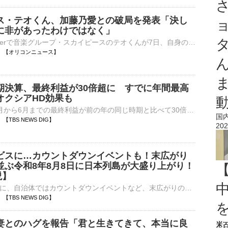
ス・テオくん、加藤乃愛との破局を発表「決し
に非があったわけではなく」
2人組YouTuberで音楽グループ・スカイピースのテオくんが7日、自身のインスタグラムのストーリーズを更新。クリエイター・加藤乃愛との破局を発表した。 【画像】「決してどちらかに非があったわけではなく」破局⋯
21:20 【オリコンニュース】
期決算、最終利益が30倍超に すでに年間最高
オクシアHD効果も
東芝のことし4月から6月までの最終利益が前の年の同じ時期と比べて30倍以上となり、1年間を通してのこれまでの最高額を上回りました。東芝は7日、今年4月から6月までの3か月の決算を発表し、▼売上高は前の年…
国
14 【TBS NEWS DIG】
202
ビスに…カウントダウンイベントも！末広がり
並ぶ令和8年8月8日に日本列島が大盛り上がり！
説】
お得なサービスに、自治体ではカウントダウンイベントなど、末広がりの「八」が並ぶ、令和8年8月8日に向けて、日本列島が盛り上がりを見せています。令和8年8月8日限定で888グラムの「メガMAX盛り」に！?…
11 【TBS NEWS DIG】
妻とのハグを報告「君と生きてきて、本当に良