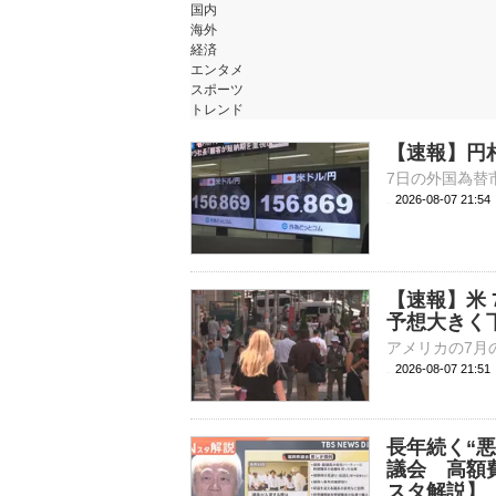
国内
海外
経済
エンタメ
スポーツ
トレンド
【速報】円
2026-08-07 21:
【速報】米 
予想大きく
2026-08-07 21:
長年続く“
議会 高額
スタ解説】