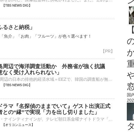
04 【TBS NEWS DIG】
ふるさと納税」
「魚介」「お肉」「フルーツ」が色々選べます！
島周辺で海洋調査活動か 外務省が強く抗議
意なく受け入れられない」
外務省は、竹島周辺の日本の排他的経済水域＝EEZで、韓国の調査船が無断で海洋調査を行ったとして、韓国側に抗議しました。外務省によりますと、島根県・竹島の西の日本のEEZで7日、韓国の調査船がワイヤのよう…
50 【TBS NEWS DIG】
国
202
ドラマ『名探偵のままでいて』ゲスト出演正式
者との“縁”で実現「力を出し切りました」
お笑いコンビ・ナインティナインが、テレビ朝日系金曜ナイトドラマ『名探偵のままでいて』（毎週金曜 後11：15 ※一部地域を除く）に、重要な役どころでゲスト出演することが決定した。 【全身ショット】夏らし⋯
00:45 【オリコンニュース】