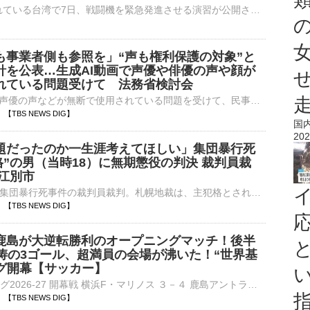
中国による侵攻を想定した軍事演習が行われている台湾で7日、戦闘機を緊急発進させる演習が公開されました。台湾で5日から行われている大規模な軍事演習「漢光演習」。3日目となった7日は、新竹市の空軍基地で戦闘…
も事業者側も参照を」“声も権利保護の対象”と
針を公表…生成AI動画で声優や俳優の声や顔が
れている問題受けて 法務省検討会
生成AIによって声優の声などが無断で使用されている問題を受けて、民事責任のあり方を議論していた法務省の検討会はきょう（7日）、声が権利保護の対象になることを明記した指針を公表しました。生成AIで作成され…
24 【TBS NEWS DIG】
国
202
題だったのか一生涯考えてほしい」集団暴行死
格”の男（当時18）に無期懲役の判決 裁判員裁
・江別市
北海道江別市の集団暴行死事件の裁判員裁判。札幌地裁は、主犯格とされる当時18歳でアルバイトだった男に無期懲役を言い渡しました。高杉昌希 裁判長「どうしてこのようなことになったのか、自分のどこが問題だった…
20 【TBS NEWS DIG】
鹿島が大逆転勝利のオープニングマッチ！後半
怒涛の3ゴール、超満員の会場が沸いた！“世界基
ーグ開幕【サッカー】
■明治安田Jリーグ2026-27 開幕戦 横浜F・マリノス ３－４ 鹿島アントラーズ（7日、東京・MUFGスタジアム）Jリーグがリーグ移行し2026-27シーズンが新たに開幕した。7日に行われた開幕戦は…
03 【TBS NEWS DIG】