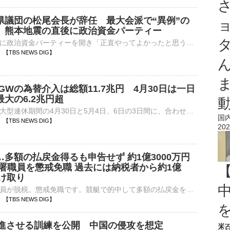
県議団の松尾会長が辞任 最大会派で“異例”の
 熊本地震の直後に政治資金パーティー
熊本地震の直後に政治資金パーティーを開き「正直やってよかったと思う」などと発言、批判が出ていた自民党福岡県議団の松尾統章議員が県議団の会長を辞任しました。議長ポストをめぐる金銭授受疑惑などで揺れる福岡県…
42 【TBS NEWS DIG】
GWの為替介入は総額11.7兆円 4月30日は一日
大の6.2兆円超
政府・日銀は、大型連休期間の4月30日と5月4日、6日の3日間に、合わせて11.7兆円規模の円買い・ドル売りの為替介入を行いました。このうち、4月30日の介入額は、一日としては過去最大の6兆2787億円…
国
38 【TBS NEWS DIG】
202
多額の払戻金得るも申告せず 約1億3000万円
務署職員を懲戒免職 過去には納税者から約1億
受け取り
税務署の現役職員が脱税。懲戒免職です。競艇で的中して多額の払戻金を得ていながら確定申告せず、1億3000万円あまりを脱税したなどとして、茨城県内の税務署に勤務する男性職員が懲戒免職になりました。また、こ…
35 【TBS NEWS DIG】
進させる訓練を公開 中国の侵攻を想定