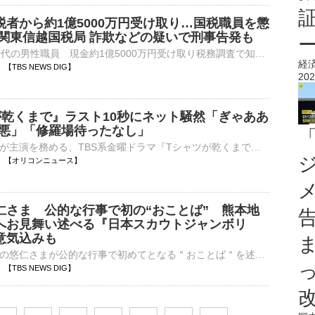
税者から約1億5000万円受け取り…国税職員を懲
 関東信越国税局 詐欺などの疑いで刑事告発も
税務署勤務の20代の男性職員 現金約1億5000万円受け取り税務調査で知り合った納税者から現金およそ1億5000万円を受け取っていたなどとして、関東信越国税局はさきほど、茨城県の税務署に勤務する20代の…
経
55 【TBS NEWS DIG】
202
が乾くまで』ラスト10秒にネット騒然「ぎゃああ
「最悪」「修羅場待ったなし」
俳優の蒼井優が主演を務める、TBS系金曜ドラマ『Tシャツが乾くまで』（毎週金曜 後10：00）の第5話が、7日に放送された。以下、ネタバレを含みます。 【写真】「修羅場待ったなし…」ネット衝撃のラスト10秒 ⋯
22:52 【オリコンニュース】
仁さま 公的な行事で初の“おことば” 熊本地
へお見舞い述べる『日本スカウトジャンボリ
意気込みも
広島県を訪問中の悠仁さまが公的な行事で初めてとなる＂おことば＂を述べられました。秋篠宮家の長男・悠仁さまは、きょう（7日）午後8時前、神石高原町でボーイスカウトの中高生らが集いキャンプを行う『第19回日…
42 【TBS NEWS DIG】