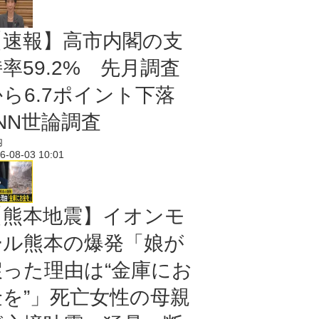
【速報】高市内閣の支
率59.2% 先月調査
から6.7ポイント下落
NN世論調査
内
6-08-03 10:01
【熊本地震】イオンモ
ール熊本の爆発「娘が
戻った理由は“金庫にお
金を”」死亡女性の母親