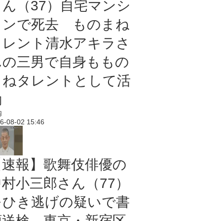
さん（37）自宅マンシ
ョンで死去 ものまね
タレント清水アキラさ
んの三男で自身ももの
まねタレントとして活
動
内
6-08-02 15:46
【速報】歌舞伎俳優の
中村小三郎さん（77）
をひき逃げの疑いで書
類送検 東京・新宿区