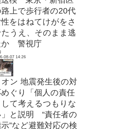
の路上で歩行者の20代
女性をはねてけがをさ
せたうえ、そのまま逃
走か 警視庁
内
6-08-07 14:26
イオン 地震発生後の対
応めぐり「個人の責任
として考えるつもりな
い」と説明 “責任者の
指示”など避難対応の検