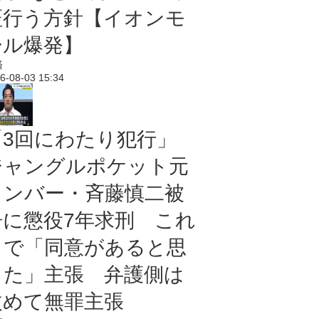
証行う方針【イオンモ
ール爆発】
済
6-08-03 15:34
「3回にわたり犯行」
ジャングルポケット元
メンバー・斉藤慎二被
告に懲役7年求刑 これ
まで「同意があると思
った」主張 弁護側は
改めて無罪主張