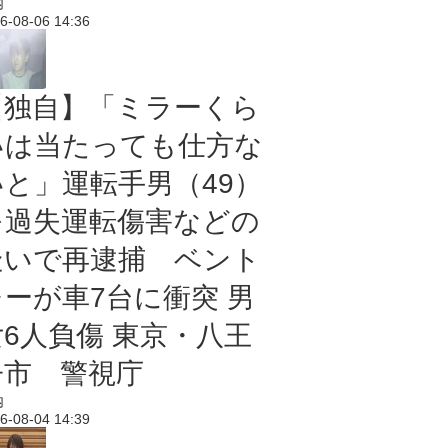
内
6-08-06 14:36
【独自】「ミラーくら
いは当たっても仕方な
いと」運転手男（49）
を過失運転傷害などの
疑いで再逮捕 ベント
レーが車7台に衝突 男
女6人負傷 東京・八王
子市 警視庁
内
6-08-04 14:39