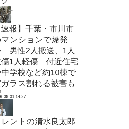
ング
【速報】千葉・市川市
のマンションで爆発
か 男性2人搬送、1人
重傷1人軽傷 付近住宅
や中学校など約10棟で
窓ガラス割れる被害も
内
6-08-01 14:37
タレントの清水良太郎