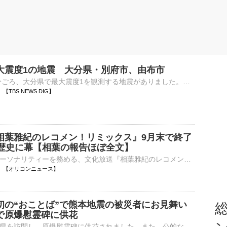
大震度1の地震 大分県・別府市、由布市
8日午前1時10分ごろ、大分県で最大震度1を観測する地震がありました。気象庁によりますと、震源地は大分県西部で、震源の深さはおよそ10km、地震の規模を示すマグニチュードは2.8と推定されます。この地震…
13 【TBS NEWS DIG】
相葉雅紀のレコメン！リミックス』9月末で終了
の歴史に幕【相葉の報告ほぼ全文】
相葉雅紀がパーソナリティーを務める、文化放送『相葉雅紀のレコメン！リミックス』（毎週金曜 深0：00）の公式Xが、7日深夜に更新。9月末で終了することを発表した。 【写真】相葉雅紀がステージの上できらめく⋯
01:11 【オリコンニュース】
初の“おことば”で熊本地震の被災者にお見舞い
総
で原爆慰霊碑に供花
悠仁さまが広島県を訪問し、原爆慰霊碑に供花されました。また、公的な行事で初めてとなる“おことば”を述べられました。秋篠宮家の長男・悠仁さまは、広島市の平和記念公園を訪れ、原爆慰霊碑の前まで真剣な表情で歩…