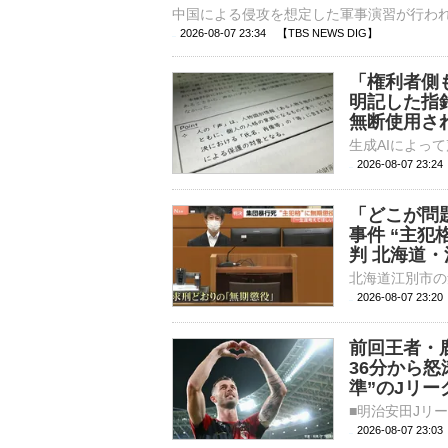
2026-08-07 23:34 【TBS NEWS DIG】
「権利者側
明記した指
無断使用さ
2026-08-07 23:
「どこが問
事件 “主犯
判 北海道
2026-08-07 23:
前回王者・
36分から
準”のJリ
2026-08-07 23: