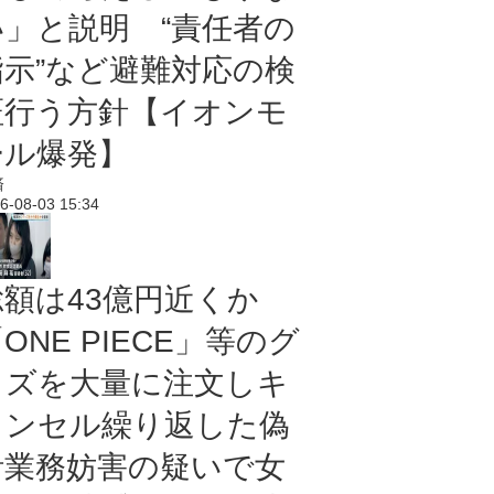
い」と説明 “責任者の
指示”など避難対応の検
証行う方針【イオンモ
ール爆発】
済
6-08-03 15:34
総額は43億円近くか
ONE PIECE」等のグ
ッズを大量に注文しキ
ャンセル繰り返した偽
計業務妨害の疑いで女