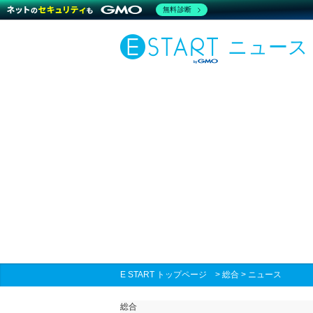
無料診断
ニュース
E START トップページ
>
総合
>
ニュース
総合