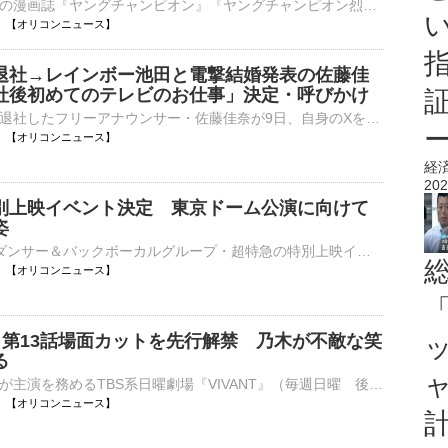
秋田書店発行の漫画誌『ヤングチャンピオン』『ヤングチャンピオン烈』『別冊ヤングチャンピオン』の合同グラビアミスコンテスト『ミスヤングチャンピオン2026』の授賞式が8日、都内で行われ、グランプリ３名、準⋯
20:23 【オリコンニュース】
退社→レインボー池田と電撃結婚発表の佐藤佳
社後初めてのテレビのお仕事」決定・呼びかけ
読売テレビを退社したフリーアナウンサー・佐藤佳奈が9日、自身のXを更新し、退社後初のテレビ仕事が決まったと明らかにした。 【写真】『テッパン朝ライブ じゅーっと！』佐藤佳奈アナの「緊急リモート生出演」⋯
20:01 【オリコンニュース】
経
202
別上映イベント決定 東京ドーム公演に向けて
姿
9人組メインダンサー＆バックボーカルグループ・超特急の特別上映イベント『東京ドーム公演記念 乗車準備会 僕たちは、超特急です!!!!!!!!!』が、開催されることが9日、発表された。 【写真】気品ただよう…！トン⋯
20:00 【オリコンニュース】
「
T』第13話場面カットを先行解禁 乃木が不敵な笑
る
俳優・堺雅人が主演を務めるTBS系日曜劇場『VIVANT』（毎週日曜 後9：00）の第13話が9日に放送される。放送を目前に、主人公・乃木憂助（堺）の場面写真1カットが先行解禁された。 【写真】”不自然な言動”が目立⋯
20:00 【オリコンニュース】