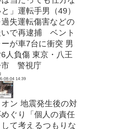
いと」運転手男（49）
を過失運転傷害などの
疑いで再逮捕 ベント
レーが車7台に衝突 男
女6人負傷 東京・八王
子市 警視庁
内
6-08-04 14:39
イオン 地震発生後の対
応めぐり「個人の責任
として考えるつもりな