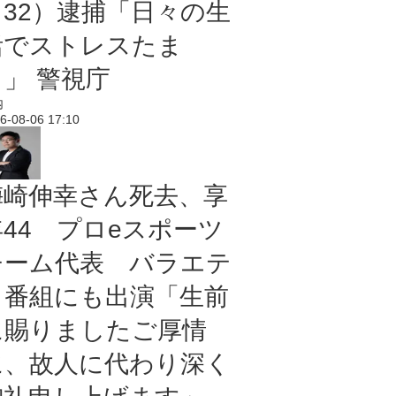
（32）逮捕「日々の生
活でストレスたま
り」 警視庁
内
6-08-06 17:10
梅崎伸幸さん死去、享
年44 プロeスポーツ
チーム代表 バラエテ
ィ番組にも出演「生前
に賜りましたご厚情
に、故人に代わり深く