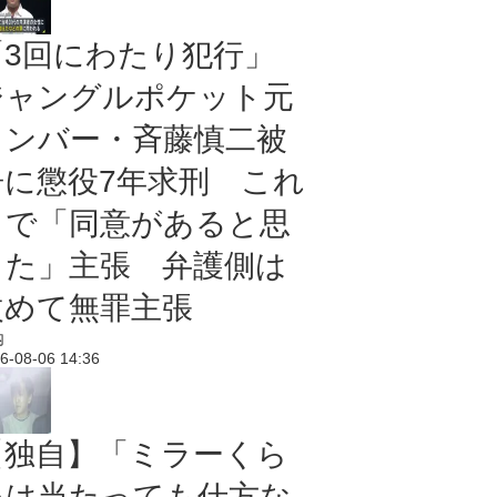
「3回にわたり犯行」
ジャングルポケット元
メンバー・斉藤慎二被
告に懲役7年求刑 これ
まで「同意があると思
った」主張 弁護側は
改めて無罪主張
内
6-08-06 14:36
【独自】「ミラーくら
いは当たっても仕方な