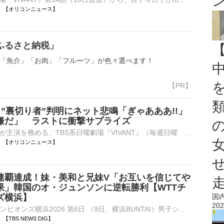
22:10 【オリコンニュース】
ふるさと納税」
「魚介」「お肉」「フルーツ」が色々選べます！
T』”裏切り者”判明にネット悲鳴「ぎゃあああ!!」
嫌だ」 ラストに衝撃サプライズ
俳優・堺雅人が主演を務める、TBS系日曜劇場『VIVANT』（毎週日曜 後9：00）の第13話が、9日に放送された。以下、ネタバレを含みます。 【写真】「嫌だ嫌だ…」”裏切り者”と判明した重要キャスト 第13話では、⋯
22:09 【オリコンニュース】
連覇達成！妹・美和と兄妹V「お互いを信じてや
果」韓国のオ・ジュンソンに逆転勝利【WTTチ
ズ横浜】
国
202
■卓球 WTTチャンピオンズ横浜2026 第6日 （9日、横浜BUNTAI）男子シングルス決勝で張本智和（23、世界ランク5位）は韓国のオ・ジュンソン（20、同31位）にゲームカウント4ー1（7ー11、…
55 【TBS NEWS DIG】