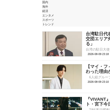
国内
海外
経済
エンタメ
スポーツ
トレンド
台湾駐日代
交団エリア
る」
2026-08-09 23:
【マイ・フ
わった理由
2026-08-09 
『VIVAN
ト・宮下今