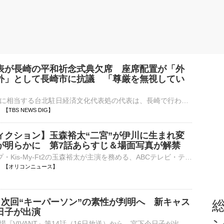
表が長崎の平和祈念式典欠席 座席配置が「外
外」として長崎市に抗議 「尊厳を無視してい
台湾の駐日大使に相当する台北駐日経済文化代表処の代表は、長崎で行われた平和祈念式典で座席が「外交団エリア外」に配置されたことに抗議し、式典を欠席しました。台北駐日経済文化代表処は9日、声明を発表し、李逸…
18 【TBS NEWS DIG】
ィクション】玉森裕太“二宮”が伊川に生まれ変
が明らかに 第7話あらすじ＆場面写真が解禁
6人組グループ・Kis-My-Ft2の玉森裕太が主演を務める、ABCテレビ・テレビ朝日系連続ドラマ『マイ・フィクション』（毎週日曜 後10：15）の16日に放送される第7話のあらすじと場面写真が解禁された。 【場面写真⋯
23:10 【オリコンニュース】
T』次回“キーパーソン”の素性が判明へ 新キャス
総
日子が出演
TBS系日曜劇場『VIVANT』第14話（16日放送）から、宮下今日子が出演することが決定した。第12話に登場したチョッキー（OHM）とともに出演が発表されていた宮下が、ついに本格登場。第14話で、その素性が明らかにな⋯