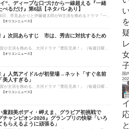
レイ”、ディープな口づけから一線超える『一緒
たべるだけ』第6話【ネタバレあり】
テレビ東京で6日、早見あかりと伊藤健太郎がW主演を務めるドラマ『一緒にごはんをたべるだけ』（毎週木曜 深0：00、6日は深1：00）の第6話が放送され、早見あかりと伊藤健太郎のベッドでの大胆な演技に反響が寄せ⋯
21:10 【オリコンニュース】
！』次回あらすじ 市は、秀吉に対抗するため
俳優の仲野太賀が主演を務める、大河ドラマ『豊臣兄弟！』（毎週日曜 後8：00 NHK総合ほか）の第31回「これで、お別れにございます」が、16日に放送される。 【写真】新たな相関図を公開！新キャラが続々公開⋯
20:45 【オリコンニュース】
！』人気アイドルが初登場→ネット「すぐ名前
国
202
「美人すぎる」
俳優の仲野太賀が主演を務める、大河ドラマ『豊臣兄弟！』（毎週日曜 後8：00 NHK総合ほか）の第30回「清須会議」が、9日に放送された。以下、ネタバレを含みます。 【写真】「すぐ名前を調べた」人気アイドル⋯
20:45 【オリコンニュース】
い童顔美ボディ・岬えま、グラビア初挑戦で
グチャンピオン2026』グランプリの快挙「いろ
てもらえるように頑張る」