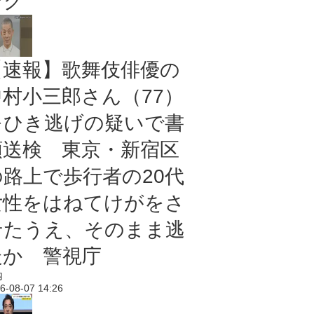
ング
【速報】歌舞伎俳優の
中村小三郎さん（77）
をひき逃げの疑いで書
類送検 東京・新宿区
の路上で歩行者の20代
女性をはねてけがをさ
せたうえ、そのまま逃
走か 警視庁
内
6-08-07 14:26