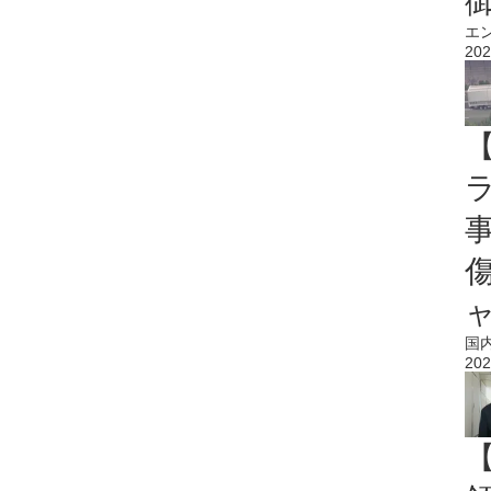
エ
202
国
202