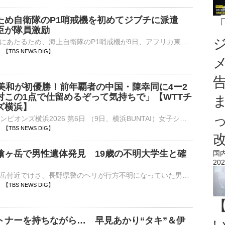
ため自衛隊のP1哨戒機を初めてジブチに派遣
臣が隊員激励
海賊の対処活動にあたるため、海上自衛隊のP1哨戒機が9日、アフリカ東部のジブチに向け神奈川県の厚木基地を出発しました。小泉進次郎 防衛大臣「皆さんが守る航路の先には国民の暮らしがあります。その先には我が…
39 【TBS NEWS DIG】
本美和が初優勝！前年覇者の中国・陳幸同に4ー2
対この1点で仕留めるぞって気持ちで」【WTTチ
ズ横浜】
■卓球 WTTチャンピオンズ横浜2026 第6日 （9日、横浜BUNTAI）女子シングルス決勝で張本美和（18、世界ランク3位）が前年覇者の中国・陳幸同（29、同5位）をゲームカウント4ー2（13ー11…
24 【TBS NEWS DIG】
槍ヶ岳で男性遺体発見 19歳の不明大学生と確
国
202
北アルプス槍ヶ岳付近でけさ、長野県警のヘリが行方不明になっていた男子大学生を発見しましたが、死亡が確認されました。死亡が確認されたのは、長野県南箕輪村の谷口太良さん（19）です。谷口さんは北アルプス槍ヶ…
11 【TBS NEWS DIG】
トナーを持ちながら… 早見あかり“タキ”＆伊