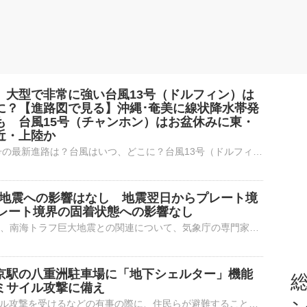
】大型で非常に強い台風13号（ドルフィン）は
に？【進路図で見る】沖縄･奄美に線状降水帯発
も 台風15号（チャンホン）はお盆休みに東・
近・上陸か
台風13号、15号の最新進路は？台風はいつ、どこに？台風13号（ドルフィン）の予想進路図台風15号（チャンホン）の予想進路図大型で非常に強い台風13号が沖縄・奄美にかなり接近しています。台風はこのあとも…
大地震への影響はなし 地震翌日からプレート境
レート境界の固着状態への影響なし
先月28日に熊本県で震度7を観測した地震と、南海トラフ巨大地震との関連について、気象庁の専門家会合は「巨大地震を引き起こすような影響はない」との見解を示しました。気象庁の専門家会合「南海トラフ地震評価検…
京駅の八重洲駐車場に「地下シェルター」機能
総
ミサイル攻撃に備え
外国からミサイル攻撃を受けるなどの有事の際に、住民らが避難することができる「地下シェルター」について、東京都はJR東京駅の八重洲駐車場に新たに整備する方針を発表しました。都内では現在、ミサイル攻撃を受け…