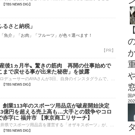
04 【TBS NEWS DIG】
ふるさと納税」
「魚介」「お肉」「フルーツ」が色々選べます！
】〝産後1ヵ月半〟驚きの筋肉 再開の仕事始めで
こまで戻せる事が出来た秘密」を披露
フィットネスプロデューサーのAYAさんが3日、自身のインスタグラムで、産後の仕事復帰を告知。5日にその仕事内容を明かしています。 AYAさん 自身のインスタグラム投稿より AYAさん…
03 【TBS NEWS DIG】
国
202
】創業113年のスポーツ用品店が破産開始決定
13億円を超える売上高も…大手との競争やコロ
で赤字に 福井市 【東京商工リサーチ】
人口72万人の福井県でスポーツ用品店を運営する「オザキスポーツ」が、福井地裁から破産開始決定を受けました。負債総額は10億5611万円に上るということです。1913年（大正2年）創業の老舗スポーツ用品店…
00 【TBS NEWS DIG】