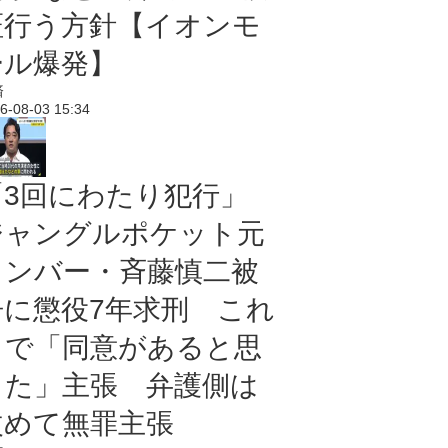
証行う方針【イオンモ
ール爆発】
済
6-08-03 15:34
「3回にわたり犯行」
ジャングルポケット元
メンバー・斉藤慎二被
告に懲役7年求刑 これ
まで「同意があると思
った」主張 弁護側は
改めて無罪主張