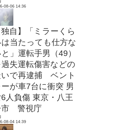
内
6-08-06 14:36
【独自】「ミラーくら
いは当たっても仕方な
いと」運転手男（49）
を過失運転傷害などの
疑いで再逮捕 ベント
レーが車7台に衝突 男
女6人負傷 東京・八王
子市 警視庁
内
6-08-04 14:39