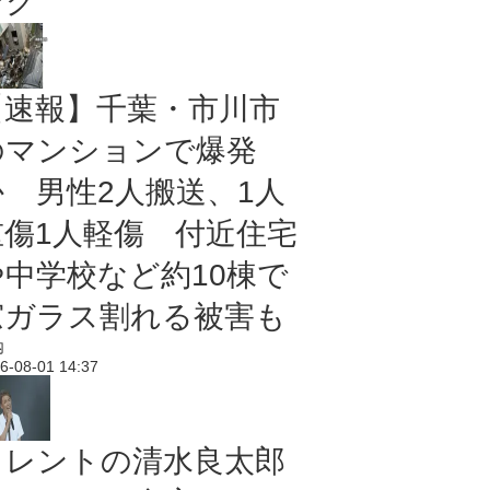
ング
【速報】千葉・市川市
のマンションで爆発
か 男性2人搬送、1人
重傷1人軽傷 付近住宅
や中学校など約10棟で
窓ガラス割れる被害も
内
6-08-01 14:37
タレントの清水良太郎