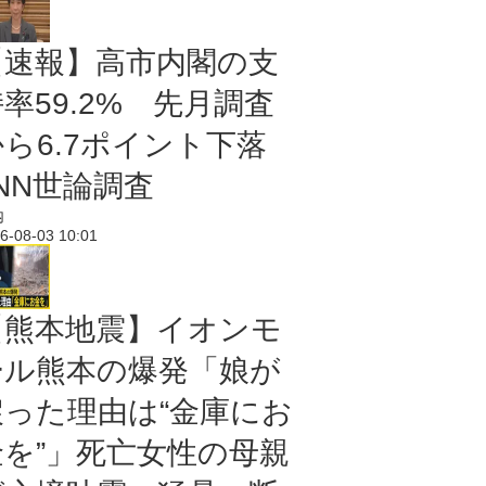
【速報】高市内閣の支
率59.2% 先月調査
から6.7ポイント下落
NN世論調査
内
6-08-03 10:01
【熊本地震】イオンモ
ール熊本の爆発「娘が
戻った理由は“金庫にお
金を”」死亡女性の母親