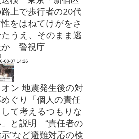
の路上で歩行者の20代
女性をはねてけがをさ
せたうえ、そのまま逃
走か 警視庁
内
6-08-07 14:26
イオン 地震発生後の対
応めぐり「個人の責任
として考えるつもりな
い」と説明 “責任者の
指示”など避難対応の検