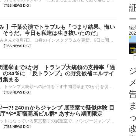
57 【TBS NEWS DIG】
ゆみ 】千葉公演でトラブルも「つまり結果、悔い
経
。そうだ、今日も私達は生き抜いたのだ」
202
歌手の浜崎あゆみさんが8月7日、自身のインスタグラムを更新。6日に開催された『ayumi hamasaki JAPAN TOUR 2026 -Scapegoat-』千葉公演でのトラブルを振り…
52 【TBS NEWS DIG】
間選挙まで3か月 トランプ大統領の支持率「過
」の34％に 「反トランプ」の野党候補エルサイ
目集まる
アメリカ国民が、トランプ大統領への評価を下す中間選挙まで3か月を切りました。野党からは泥沼化するイラン情勢について、トランプ氏と対立する意見を持つ候補が登場し、有権者の注目を集めています。アメリカのオリ…
46 【TBS NEWS DIG】
ー?! 240ｍからジャンプ 展望室で疑似体験 目
庁”や“新宿高層ビル群” あすから期間限定
人気の観光スポットになっている東京都庁の展望室で、バンジージャンプを疑似体験できるVRイベントが、あす（8日）から行われます。地上およそ200メートルから圧巻の眺望が人気の、東京都庁の展望室。あすから期…
43 【TBS NEWS DIG】