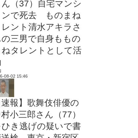
さん（37）自宅マンシ
ョンで死去 ものまね
タレント清水アキラさ
んの三男で自身ももの
まねタレントとして活
動
内
6-08-02 15:46
【速報】歌舞伎俳優の
中村小三郎さん（77）
をひき逃げの疑いで書
類送検 東京・新宿区