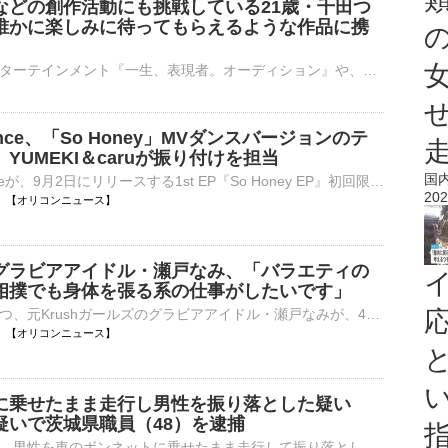
などの創作活動にも挑戦している21歳・千田つ
誰かに楽しみに待ってもらえるような作品に携
ワタナベエンターテインメント『一生、表現者。オーディション』や、「アミューズクリエイティブスタジオ」「賢プロダクション」「キングレコード」3社による『2026声優アーティスト育成プログラム・セレクション⋯
Prince、「So Honey」MVダンスバージョンのテ
YUMEKI＆caruが振り付けを担当
国
King ＆ Princeが、9月2日にリリースする1st EP『So Honey EP』初回限定盤Aに収録される「So Honey」Music Video -Dance ver.-のティザー映像を、きょう7日からKing & PrinceオフィシャルYouTubeにて公開した。⋯
202
18:00 【オリコンニュース】
グラビアアイドル・瀬戸なみ、「バラエティの
相撲でも身体を張る系の仕事がしたいです」
空手黒帯を持つ、元Krushガールズのグラビアアイドル・瀬戸なみが、4年ぶり8枚目となるグラビアDVD『VS仮想エロス』（エアコントロール）を25日に発売する。久しぶりの本格グラビア活動に気合の入っている瀬戸にイ⋯
18:00 【オリコンニュース】
に乗せたまま走行し男性を振り落とした疑い
疑いで茨城県職員（48）を逮捕
茨城県日立市で、男性を車のボンネットに乗せたまま走行して振り落としけがをさせたとして、茨城県職員の男が殺人未遂の疑いで逮捕されました。逮捕されたのは、日立市に住む茨城県茨城港湾事務所日立港区事業所係長・…