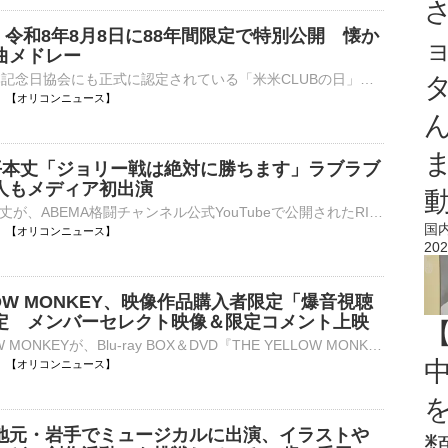
、令和8年8月8日に88年間限定で特別公開 懐か
曲メドレー
8月8日は日本記念日協会にも正式に認定されている「米米CLUBの日」。これを記念し、令和8年8月8日午後8時より、88年間限定で米米CLUBの特別映像が公開される。 【動画】米米CLUB「君がいるだけで」日本×タイ 新バ⋯
18:00 【オリコンニュース】
N】平本丈「ジョリー戦は絶対に勝ちます」ラブラブ
人もメディア初出演
格闘家・平本丈が、ABEMA格闘チャンネル公式YouTubeで公開されたRIZIN榊原信行CEOによる番組『バラ散歩』に出演。地元・東京都足立区竹の塚や現在の練習拠点などを巡りながら、幼少期や兄・平本蓮との関係、交際中⋯
国
18:00 【オリコンニュース】
202
LLOW MONKEY、映像作品購入者限定「爆音視聴
定 メンバーセレクト映像＆限定コメント上映
THE YELLOW MONKEYが、Blu-ray BOX＆DVD『THE YELLOW MONKEY TOUR 2024/25 Sparkleの惑星X』の発売を記念し、購入者限定応募企画「爆音視聴会」を開催することが決定した。全国3都市の映画館で、大音響による特別⋯
18:00 【オリコンニュース】
地元・岩手でミュージカルに出演、イラストや