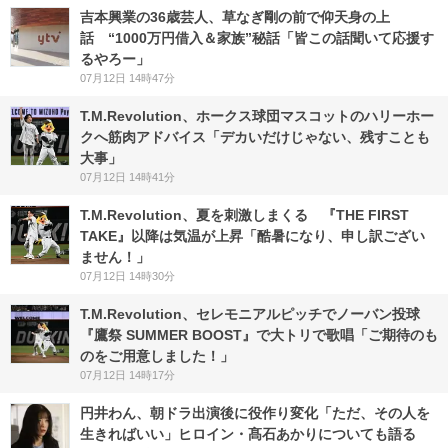
吉本興業の36歳芸人、草なぎ剛の前で仰天身の上
話 “1000万円借入＆家族”秘話「皆この話聞いて応援す
るやろー」
07月12日 14時47分
T.M.Revolution、ホークス球団マスコットのハリーホー
クへ筋肉アドバイス「デカいだけじゃない、残すことも
大事」
07月12日 14時41分
T.M.Revolution、夏を刺激しまくる 『THE FIRST
TAKE』以降は気温が上昇「酷暑になり、申し訳ござい
ません！」
07月12日 14時30分
T.M.Revolution、セレモニアルピッチでノーバン投球
『鷹祭 SUMMER BOOST』で大トリで歌唱「ご期待のも
のをご用意しました！」
07月12日 14時17分
円井わん、朝ドラ出演後に役作り変化「ただ、その人を
生きればいい」ヒロイン・髙石あかりについても語る