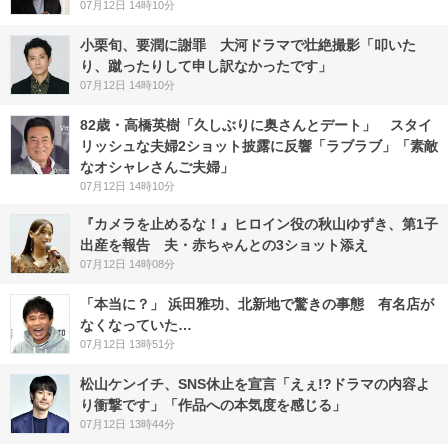
07月12日 14時10分
小栗旬、要潤に謝罪 大河ドラマで壮絶撮影「叩いた
り、蹴ったりして申し訳なかったです」
07月12日 14時10分
82歳・高橋英樹「久しぶりに奥さんとデート」 スタイ
リッシュな夫婦2ショット披露に反響「ラブラブ」「素敵
なオシャレさんご夫婦」
07月12日 14時10分
『カメラを止めるな！』ヒロイン役の秋山ゆずき、第1子
出産を報告 夫・赤ちゃんとの3ショット添え
07月12日 14時08分
「本当に？」 浜田雅功、北新地で驚きの事態 有名店が
なくなっていた…
07月12日 13時51分
松山ケンイチ、SNS休止を宣言「えぇ!?ドラマの内容よ
り衝撃です」「作品への本気度を感じる」
07月12日 13時44分