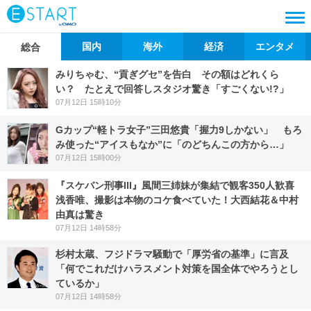
国内
海外
経済
エンタメ
総合
みりちゃむ、“貢ぎグセ”を告白 その額はどれくら
い？ たとえで回答しスタジオ驚き「すごくない!?」
07月12日 15時10分
Gカップ“軽トラ女子”三田悠貴「握力9しかない」 もろ
み使った“アイスもなか”に「のどちんこの方から…」
07月12日 15時00分
『スケバン刑事III』風間三姉妹が集結で観客350人歓喜
浅香唯、撮影は本物のコケ食べていた！大西結花＆中村
由真は驚き
07月12日 14時58分
杉村太蔵、フジドラマ騒動で「厚労省の基準」に言及
「何でこれだけハラスメント対策を国全体でやろうとし
ているか」
07月12日 14時58分