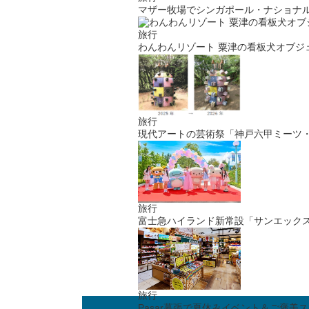
マザー牧場でシンガポール・ナショナルデー花火&盆踊り祭り
旅行
わんわんリゾート 粟津の看板犬オブジェの名前をSNSで
旅行
現代アートの芸術祭「神戸六甲ミーツ・アート 2026 beyo
旅行
富士急ハイランド新常設「サンエックス パラダイス」開
旅行
Pasar幕張で夏休みイベント＆ご褒美スイーツフェア開催