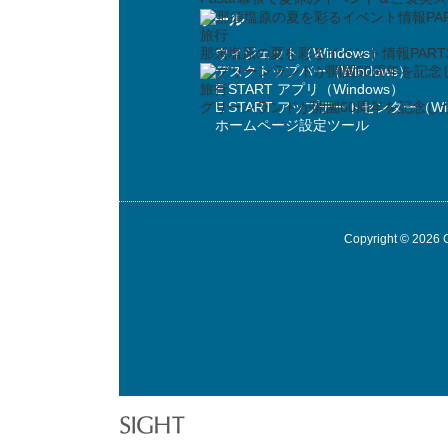
ツール
旅行
那須塩原の夏を彩るイベント情報PART2
ウィジェット（Windows）
デスクトップバー（Windows）
旅行
E START アプリ（Windows）
グリーンランドが開園60周年を記念した特別企画を開催
E START アップデートセンター（Windows）
ホームページ設定ツール
Copyright © 2026 GMO INSIGHT Inc. All 