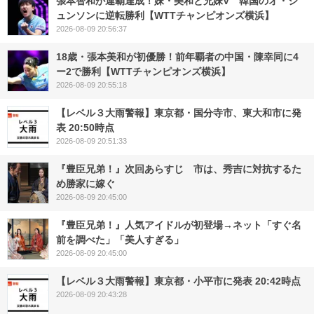
張本智和が連覇達成！妹・美和と兄妹V 韓国のオ・ジ
ュンソンに逆転勝利【WTTチャンピオンズ横浜】
2026-08-09 20:56:37
18歳・張本美和が初優勝！前年覇者の中国・陳幸同に4
ー2で勝利【WTTチャンピオンズ横浜】
2026-08-09 20:55:18
【レベル３大雨警報】東京都・国分寺市、東大和市に発
表 20:50時点
2026-08-09 20:51:33
『豊臣兄弟！』次回あらすじ 市は、秀吉に対抗するた
め勝家に嫁ぐ
2026-08-09 20:45:00
『豊臣兄弟！』人気アイドルが初登場→ネット「すぐ名
前を調べた」「美人すぎる」
2026-08-09 20:45:00
【レベル３大雨警報】東京都・小平市に発表 20:42時点
2026-08-09 20:43:28