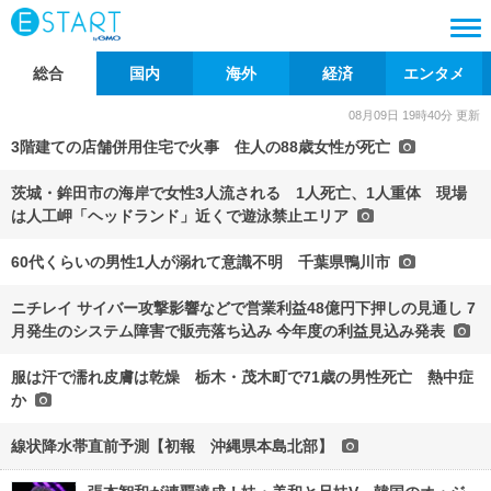
総合
国内
海外
経済
エンタメ
08月09日 19時40分 更新
3階建ての店舗併用住宅で火事 住人の88歳女性が死亡
茨城・鉾田市の海岸で女性3人流される 1人死亡、1人重体 現場
は人工岬「ヘッドランド」近くで遊泳禁止エリア
60代くらいの男性1人が溺れて意識不明 千葉県鴨川市
ニチレイ サイバー攻撃影響などで営業利益48億円下押しの見通し 7
月発生のシステム障害で販売落ち込み 今年度の利益見込み発表
服は汗で濡れ皮膚は乾燥 栃木・茂木町で71歳の男性死亡 熱中症
か
線状降水帯直前予測【初報 沖縄県本島北部】