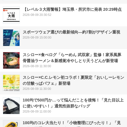
【レベル３大雨警報】埼玉県・所沢市に発表 20:29時点
2026-08-09 20:30:52
スポーツウェア選びの最新傾向―約7割がデザイン重視
2026-08-09 15:00:00
スシロー×食べログ「らーめん 武双家」監修！家系風豚
骨醤油ラーメン＆新感覚冷やしとり天うどんが新登場
2026-08-09 11:30:00
スシロー×C.C.レモン初コラボ！夏限定「おいしーレモン
の甘酸っぱパフェ」新登場
2026-08-09 11:30:00
100均で500円か…って悩んだことを後悔！「見た目以上
に使いやすい！」通気性抜群なバッグ
2026-08-09 11:00:00
100均のコレ大当たり！「小物整理にぴったり！」「見