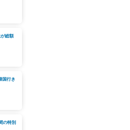
線が総額
！韓国行き
間の特別