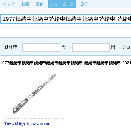
ウェブ
動画
画像
ショッピング
旅行
価格帯：
円 ～
円
ショ
1977鐃緒申鐃緒申鐃緒申鐃緒申鐃緒申鐃緒申 鐃緒申鐃緒申鐃緒申 202
下緒 人絹繁打 鼡 TKG-101NE