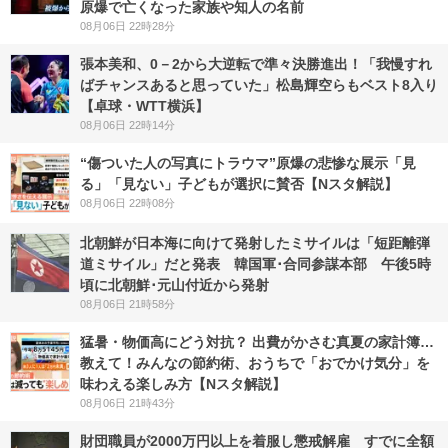
原爆で亡くなった家族や知人の名前
08月06日 22時28分
張本美和、0－2から大逆転で準々決勝進出！「我慢すれ
ばチャンスあると思っていた」松島輝空らもベスト8入り
【卓球・WTT横浜】
08月06日 22時14分
“傷ついた人の写真にトラウマ”原爆の悲惨な展示「見
る」「見ない」子どもが選択に賛否【Nスタ解説】
08月06日 22時08分
北朝鮮が日本海に向けて発射したミサイルは「短距離弾
道ミサイル」だと発表 韓国軍･合同参謀本部 午後5時
頃に北朝鮮･元山付近から発射
08月06日 21時58分
猛暑・物価高にどう対抗？ 出費がかさむ真夏の家計簿…
教えて！みんなの節約術、おうちで「おでかけ気分」を
味わえる楽しみ方【Nスタ解説】
08月06日 21時43分
財団職員が2000万円以上を着服し懲戒解雇 すでに全額