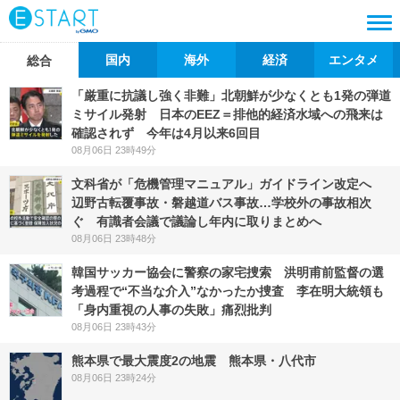
国内
海外
経済
エンタメ
総合
「厳重に抗議し強く非難」北朝鮮が少なくとも1発の弾道
ミサイル発射 日本のEEZ＝排他的経済水域への飛来は
確認されず 今年は4月以来6回目
08月06日 23時49分
文科省が「危機管理マニュアル」ガイドライン改定へ
辺野古転覆事故・磐越道バス事故…学校外の事故相次
ぐ 有識者会議で議論し年内に取りまとめへ
08月06日 23時48分
韓国サッカー協会に警察の家宅捜索 洪明甫前監督の選
考過程で“不当な介入”なかったか捜査 李在明大統領も
「身内重視の人事の失敗」痛烈批判
08月06日 23時43分
熊本県で最大震度2の地震 熊本県・八代市
08月06日 23時24分