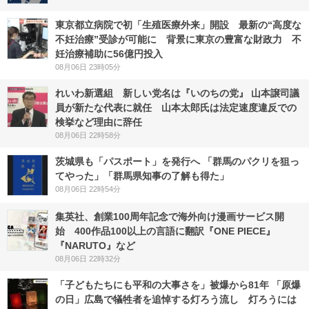
東京都立病院で初「生殖医療外来」開設 最新の“高度な
不妊治療”受診が可能に 背景に東京の豊富な財政力 不
妊治療補助に56億円投入
08月06日 23時05分
れいわ新選組 新しい党名は『いのちの党』 山本譲司議
員が新たな代表に就任 山本太郎氏は法定速度違反での
検挙など理由に辞任
08月06日 22時58分
茨城県も「パスポート」を発行へ 「群馬のパクリを狙っ
てやった」「群馬県知事の了解も得た」
08月06日 22時54分
集英社、創業100周年記念で海外向け漫画サービス開
始 400作品100以上の言語に翻訳『ONE PIECE』
『NARUTO』など
08月06日 22時32分
「子どもたちにも平和の大事さを」被爆から81年 「原爆
の日」広島で犠牲者を追悼する灯ろう流し 灯ろうには