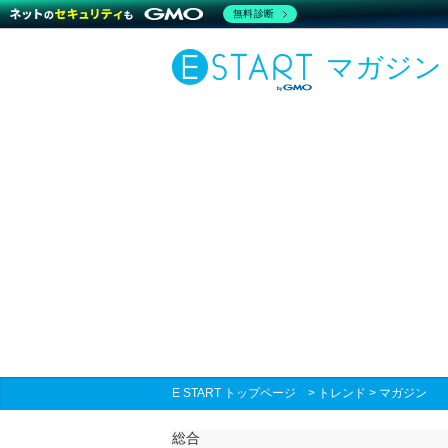
無料診断
マガジン
E START トップページ
>
トレンド
>
マガジン
総合