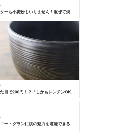
ド
卵もバターも小麦粉もいりません！混ぜて焼くだけの簡単スイーツ♡レモンの米粉スコーンのレシピ
ド
この見た目で200円！？「しかもレンチンOKって…！」100均とは思えない日本製食器
ド
イー・エー・グランに桃の魅力を堪能できる期間限定ドリンクが登場