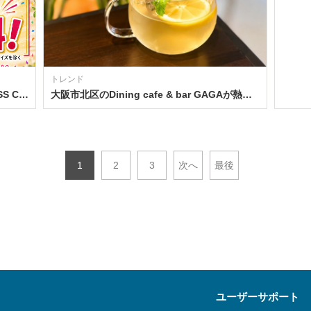
トレンド
砂糖不使用スムージー専門店「WELLNESS CAFE SAPRO」が神宮前にグランドオープン
大阪市北区のDining cafe & bar GAGAが熱中症対策でソルティーレモンジュースを無料配布
1
2
3
次へ
最後
ユーザーサポート