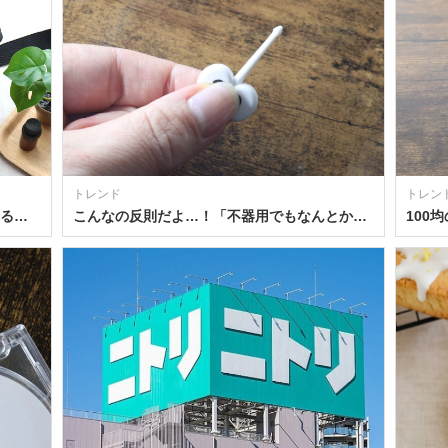
トレンド
トレン
モノマックス9月号が付録のレベル超えてる…♡人気ブランドのじゃばら式4層ショルダーバッグ
こんなの反則だよ…！「不器用でもなんとかなる！」可愛くて便利な100均お弁当グッズ