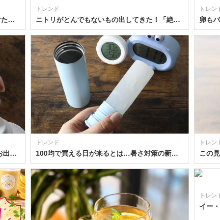
トレンド
トレン
100均が本気出しすぎて怖い…！「見つけたら即ゲット推奨！」大人もハマるキーホルダー3選
ニトリがとんでもないもの出してきた！「絶対に食べちゃダメ！」あのお菓子激似のキッチングッズ
トレンド
トレン
「日焼け止め持運び」問題を解決！夏のお出かけが快適に！アルミタイプの100均詰め替えパウチ
100均で買える日が来るとは…暑さ対策の新定番！【進化系氷のう】ガチ検証レビュー
トレン