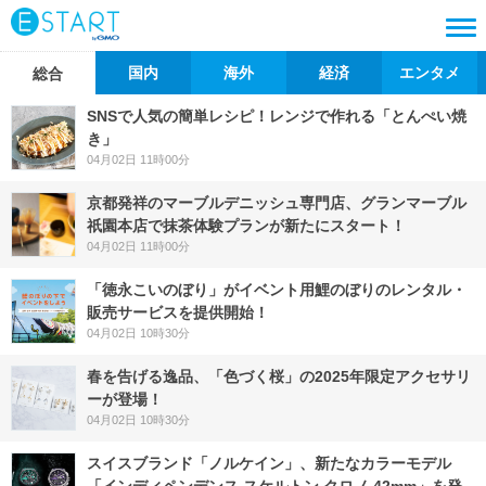
国内
海外
経済
エンタメ
総合
SNSで人気の簡単レシピ！レンジで作れる「とんぺい焼
き」
04月02日 11時00分
京都発祥のマーブルデニッシュ専門店、グランマーブル
祇園本店で抹茶体験プランが新たにスタート！
04月02日 11時00分
「徳永こいのぼり」がイベント用鯉のぼりのレンタル・
販売サービスを提供開始！
04月02日 10時30分
春を告げる逸品、「色づく桜」の2025年限定アクセサリ
ーが登場！
04月02日 10時30分
スイスブランド「ノルケイン」、新たなカラーモデル