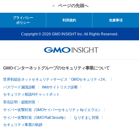
ページの先頭へ
プライバシー
利用規約
免責事項
ポリシー
Copyright © 2026 GMO INSIGHT Inc. All Rights Reserved.
GMOインターネットグループのセキュリティ事業について
世界初総合ネットセキュリティサービス「GMOセキュリティ24」
パスワード漏洩診断
Webサイトリスク診断
セキュリティ相談AIチャットボット
実在証明・盗聴対策
サイバー攻撃対策（GMOサイバーセキュリティ byイエラエ）
サイバー攻撃対策（GMO Flatt Security）
なりすまし対策
セキュリティ事業の軌跡