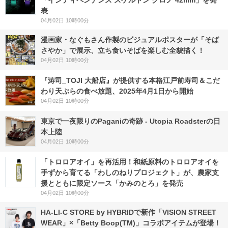
「インディペンデンス スケルトン クロノ 42mm」を発
表
04月02日 10時00分
漫画家・なぐもさん作製のビジュアルポスターが「そば
さやか」で展示、立ち食いそばを楽しむ全貌描く！
04月02日 10時00分
『涛司_TOJI 大船店』が提供する本格江戸前寿司＆こだ
わり天ぷらの食べ放題、2025年4月1日から開始
04月02日 10時00分
東京で一夜限りのPaganiの奇跡 - Utopia Roadsterの日
本上陸
04月02日 10時00分
「トロロアオイ」を再活用！和紙原料のトロロアオイを
手ずから育てる「わしのねりプロジェクト」が、農家支
援とともに限定ソース「かみのとろ」を発売
04月02日 10時00分
HA-LI-C STORE by HYBRIDで新作「VISION STREET
WEAR」×「Betty Boop(TM)」コラボアイテムが登場！