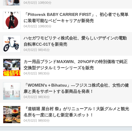
04月02日 10時00分
「Pittoresk BABY CARRIER FIRST」、初心者でも簡単
に装着可能なベビーキャリアが新発売
04月02日 10時00分
ハセガワモビリティ株式会社、愛らしいデザインの電動
自転車CC-01Tを新発売
04月02日 9時45分
カー用品ブランドMAXWIN、20%OFFの特別価格で純正
交換型デジタルミラーシリーズを販売
04月02日 9時30分
「WOMEN's＋Bihatsu」―フジスコ株式会社、女性の健
康と美をサポートする新商品を発表！
04月02日 9時30分
『道頓堀 屋台村 祭』がリニューアル！大阪グルメと観光
名所を一度に楽しむ新定番スポット！
04月02日 9時00分