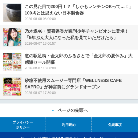
この見た目で200円！？「しかもレンチンOKって…！」
100均とは思えない日本製食器
2026-08-08 08:00:00
乃木坂46・賀喜遥香が週刊少年チャンピオンに登場！
「5年ぶん大人になった私を見ていただけたら」
2026-08-07 18:00:57
道の駅足柄・金太郎のふるさとで「金太郎の夏休み」大
感謝セール開催
2026-08-07 18:00:00
砂糖不使用スムージー専門店「WELLNESS CAFE
SAPRO」が神宮前にグランドオープン
2026-08-07 17:30:00
ページの先頭へ
プライバシー
利用規約
免責事項
ポリシー