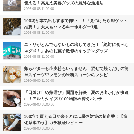
使える！高見え美容グッズの意外な活用法
2026-08-08 11:00:00
100均が本気出しすぎて怖い…！「見つけたら即ゲット
推奨！」大人もハマるキーホルダー3選
2026-08-08 11:00:00
ニトリがとんでもないもの出してきた！「絶対に食べち
ゃダメ！」あのお菓子激似のキッチングッズ
2026-08-08 11:00:00
卵もバターも小麦粉もいりません！混ぜて焼くだけの簡
単スイーツ♡レモンの米粉スコーンのレシピ
2026-08-08 11:00:00
「日焼け止め持運び」問題を解決！夏のお出かけが快適
に！アルミタイプの100均詰め替えパウチ
2026-08-08 08:00:00
100均で買える日が来るとは…暑さ対策の新定番！【進
化系氷のう】ガチ検証レビュー
2026-08-08 08:00:00