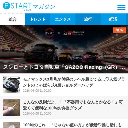
マガジン
トレンド
エンタメ
旅行
経済
総合
NEW
スシローとトヨタ自動車「GAZOO Racing（GR）」が初のコラボレーションキャンペーンを2026年8月5日（水）から実施しています。 親子で楽しめる「こどもスシロー」限定メニューに、GR4車種を
モノマックス9月号が付録のレベル超えてる…♡人気ブラ
ンドのじゃばら式4層ショルダーバッグ
2026-08-08 11:00:00
こんなの反則だよ…！「不器用でもなんとかなる！」可
愛くて便利な100均お弁当グッズ
2026-08-08 11:00:00
100均のこれ…「じゃない使い方」が優勝♡推し活にも