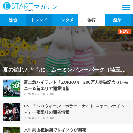
マガジン
総合
トレンド
エンタメ
経済
旅行
NEW
夏の訪れとともに、ムーミンバレーパーク（埼玉県飯能市）と隣接施設・メッツァビレッジが涼しげなイベントを多数開催します。 2026年夏は「ムーミン谷でみずあそび」や「メッツァの北欧花火」、子どもや学生向
富士急ハイランド「ZOKKON」200万人突破記念セレモ
ニー＆新エリア開業情報
2026-08-06 16:00:00
USJ「ハロウィーン・ホラー・ナイト ～オールナイト
～」一夜限りの開催情報
2026-08-06 15:00:00
六甲高山植物園でサギソウが開花