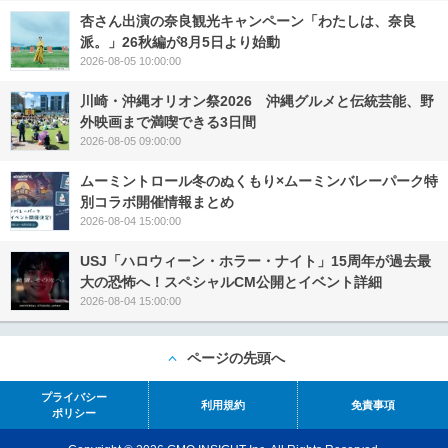
杏さん出演の奈良観光キャンペーン「わたしは、奈良
派。」26秋編が8月5日より始動
2026-08-05 10:00:00
川崎・沖縄オリオン祭2026 沖縄グルメと伝統芸能、野
外映画まで満喫できる3日間
2026-08-05 09:00:00
ムーミントロール冬のぬくもり×ムーミンバレーパーク特
別コラボ開催情報まとめ
2026-08-04 15:00:00
USJ「ハロウィーン・ホラー・ナイト」15周年が過去最
大の恐怖へ！スペシャルCM公開とイベント詳細
2026-08-04 15:00:00
ページの先頭へ
プライバシー
利用規約
免責事項
ポリシー