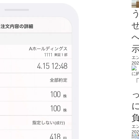
エ
202
エ
202