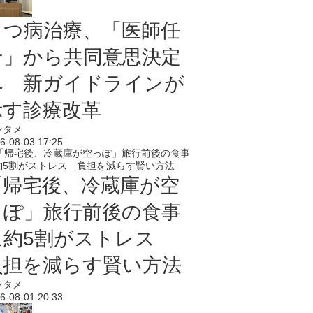
うつ病治療、「医師任
せ」から共同意思決定
へ 新ガイドラインが
示す診療改革
ンタメ
6-08-03 17:25
「帰宅後、冷蔵庫が空
っぽ」旅行前後の食事
に約5割がストレス
負担を減らす賢い方法
ンタメ
6-08-01 20:33