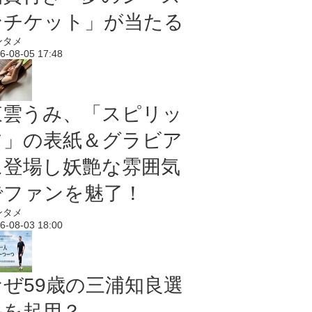
ンチケット」が当たる
ンタメ
6-08-05 17:48
東雲うみ、「スピリッ
ツ」の表紙＆グラビア
に登場し妖艶な雰囲気
でファンを魅了！
ンタメ
6-08-03 18:00
なぜ59歳の三浦知良選
手を起用？