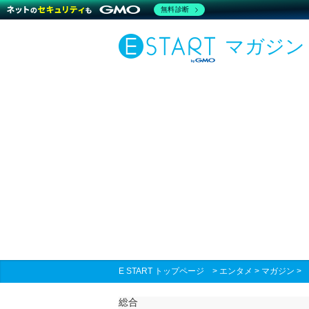
無料診断
マガジン
E START トップページ
>
エンタメ
>
マガジン
総合