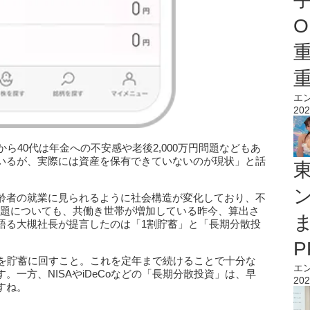
O
エ
202
ら40代は年金への不安感や老後2,000万円問題などもあ
いるが、実際には資産を保有できていないのが現状」と話
齢者の就業に見られるように社会構造が変化しており、不
円問題についても、共働き世帯が増加している昨今、算出さ
語る大槻社長が提言したのは「1割貯蓄」と「長期分散投
割を貯蓄に回すこと。これを定年まで続けることで十分な
エ
一方、NISAやiDeCoなどの「長期分散投資」は、早
202
すね。