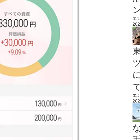
エ
202
エ
202