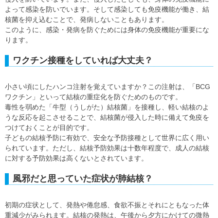
よって感染を防いでいます。そして感染しても免疫機能が働き、結
核菌を抑え込むことで、発病しないこともあります。
このように、感染・発病を防ぐためには身体の免疫機能が重要にな
ります。
ワクチン接種をしていれば大丈夫？
小さい頃にしたハンコ注射を覚えていますか？この注射は、「BCG
ワクチン」といって結核の重症化を防ぐためのものです。
毒性を弱めた「牛型（うしがた）結核菌」を接種し、軽い結核のよ
うな反応を起こさせることで、結核菌が侵入した時に備えて免疫を
つけておくことが目的です。
子どもの結核予防に有効で、安全な予防接種として世界に広く用い
られています。ただし、結核予防効果は十数年程度で、成人の結核
に対する予防効果は高くないとされています。
風邪だと思っていた症状が肺結核？
初期の症状として、発熱や倦怠感、食欲不振とそれにともなった体
重減少がみられます。結核の発熱は、午後から夕方にかけての微熱