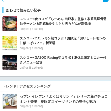
あわせて読みたい記事
スシロー×食べログ「らーめん 武双家」監修！家系風豚骨醤
油ラーメン＆新感覚冷やしとり天うどんが新登場
08月09日 11時30分
スシロー×C.C.レモン初コラボ！夏限定「おいしーレモンの
甘酸っぱパフェ」新登場
08月09日 11時30分
スシロー×GAZOO Racing初コラボ！夏休み限定ミニカー付
きメニュー登場
08月08日 11時30分
トレンド | アクセスランキング
セブン‐イレブン「よくばりサンド」シリーズ新作チョコ
ミント登場｜夏限定スイーツサンドの爽快な魅力
08月06日 11時30分