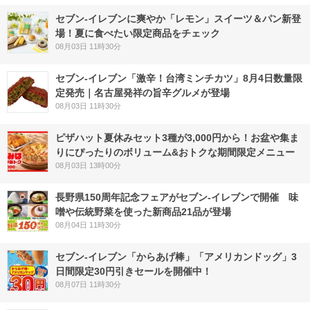
セブン‐イレブンに爽やか「レモン」スイーツ＆パン新登
場！夏に食べたい限定商品をチェック
08月03日 11時30分
セブン-イレブン「激辛！台湾ミンチカツ」8月4日数量限
定発売｜名古屋発祥の旨辛グルメが登場
08月03日 11時30分
ピザハット夏休みセット3種が3,000円から！お盆や集ま
りにぴったりのボリューム&おトクな期間限定メニュー
08月03日 13時00分
長野県150周年記念フェアがセブン-イレブンで開催 味
噌や伝統野菜を使った新商品21品が登場
08月04日 11時30分
セブン‐イレブン「からあげ棒」「アメリカンドッグ」3
日間限定30円引きセールを開催中！
08月07日 11時30分