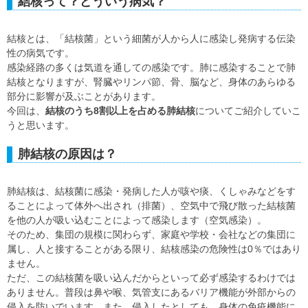
結核って？どういう病気？
結核とは、「結核菌」という細菌が人から人に感染し発病する伝染
性の病気です。
感染経路の多くは気道を通しての感染です。肺に感染することで肺
結核となりますが、腎臓やリンパ節、骨、脳など、身体のあらゆる
部分に影響が及ぶことがあります。
今回は、
結核のうち8割以上を占める肺結核
についてご紹介していこ
うと思います。
肺結核の原因は？
肺結核は、結核菌に感染・発病した人が咳や痰、くしゃみなどをす
ることによって体外へ出され（排菌）、空気中で飛び散った結核菌
を他の人が吸い込むことによって感染します（空気感染）。
そのため、集団の規模に関わらず、家庭や学校・会社などの集団に
属し、人と接することがある限り、結核感染の危険性は0％ではあり
ません。
ただ、この結核菌を吸い込んだからといって必ず感染するわけでは
ありません。普段は鼻や喉、気管支にあるバリア機能が外部からの
侵入を防いでいます。また、侵入したとしても、身体の免疫機能に