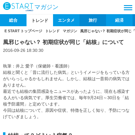
マガジン
総合
エンタメ
旅行
経済
トレンド
E START トップページ
トレンド
マガジン
風邪じゃない？ 初期症状が同じ
風邪じゃない？ 初期症状が同じ「結核」について
2016-09-26 18:30:30
執筆：井上 愛子（保健師・看護師）
結核と聞くと「昔に流行した病気」というイメージをもっている方
がいらっしゃるかもしれません。しかし、結核は一昔前の病気では
ありません。
最近でも結核の集団感染をニュースがあったように、現在も感染す
る人がいる病気です。厚生労働省では、毎年9月24日～30日を「結
核予防週間」と定めています。
今回は結核について、原因や症状、特徴を正しく知り、予防につな
げていぎましょう。