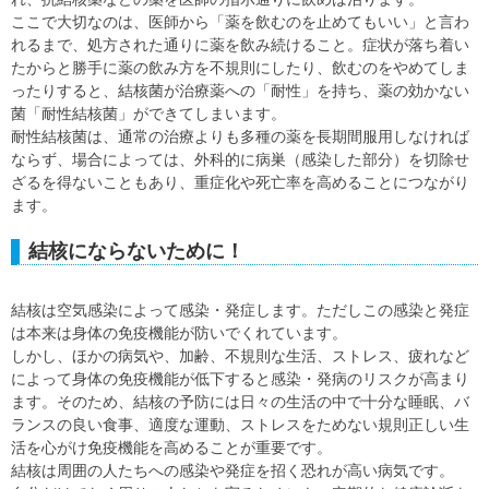
ここで大切なのは、医師から「薬を飲むのを止めてもいい」と言わ
れるまで、処方された通りに薬を飲み続けること。症状が落ち着い
たからと勝手に薬の飲み方を不規則にしたり、飲むのをやめてしま
ったりすると、結核菌が治療薬への「耐性」を持ち、薬の効かない
菌「耐性結核菌」ができてしまいます。
耐性結核菌は、通常の治療よりも多種の薬を長期間服用しなければ
ならず、場合によっては、外科的に病巣（感染した部分）を切除せ
ざるを得ないこともあり、重症化や死亡率を高めることにつながり
ます。
結核にならないために！
結核は空気感染によって感染・発症します。ただしこの感染と発症
は本来は身体の免疫機能が防いでくれています。
しかし、ほかの病気や、加齢、不規則な生活、ストレス、疲れなど
によって身体の免疫機能が低下すると感染・発病のリスクが高まり
ます。そのため、結核の予防には日々の生活の中で十分な睡眠、バ
ランスの良い食事、適度な運動、ストレスをためない規則正しい生
活を心がけ免疫機能を高めることが重要です。
結核は周囲の人たちへの感染や発症を招く恐れが高い病気です。