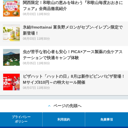
関西限定！和歌山の恵みを味わう『和歌山毎度おおきに
フェア』全商品徹底紹介
08月03日 11時30分
氷結®mottainai 富良野メロンがセブン‐イレブン限定で
新登場！
08月03日 11時30分
虫が苦手な初心者も安心！PICA×アース製薬の虫ケアス
テーションで快適キャンプ体験
08月05日 11時30分
ピザハット「ハットの日」8月は新作ビビンバピザ登場！
Mサイズ810円～の特大セール開催
08月07日 11時30分
ページの先頭へ
プライバシー
利用規約
免責事項
ポリシー