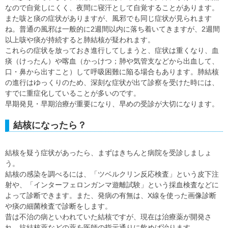
なので自覚しにくく、夜間に寝汗として自覚することがあります。
また咳と痰の症状がありますが、風邪でも同じ症状が見られます
ね。普通の風邪は一般的に2週間以内に落ち着いてきますが、2週間
以上咳や痰が持続すると肺結核が疑われます。
これらの症状を放っておき進行してしまうと、症状は重くなり、血
痰（けったん）や喀血（かっけつ；肺や気管支などから出血して、
口・鼻から出すこと）して呼吸困難に陥る場合もあります。肺結核
の進行はゆっくりのため、深刻な症状が出て診察を受けた時には、
すでに重症化していることが多いのです。
早期発見・早期治療が重要になり、早めの受診が大切になります。
結核になったら？
結核を疑う症状があったら、まずはきちんと病院を受診しましょ
う。
結核の感染を調べるには、「ツベルクリン反応検査」という皮下注
射や、「インターフェロンガンマ遊離試験」という採血検査などに
よって診断できます。また、発病の有無は、X線を使った画像診断
や痰の細菌検査で診断をします。
昔は不治の病といわれていた結核ですが、現在は治療薬が開発さ
れ、抗結核薬などの薬を医師の指示通りに飲めば治ります。