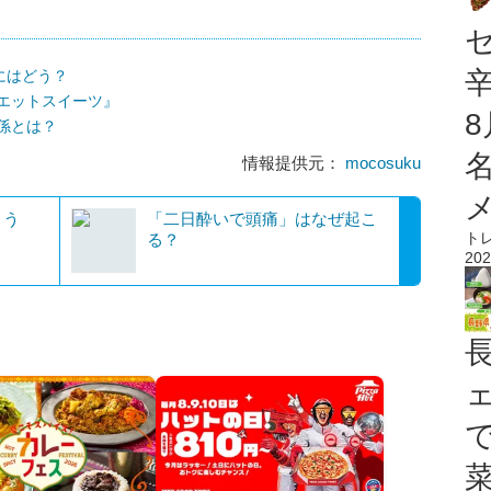
にはどう？
エットスイーツ』
係とは？
情報提供元：
mocosuku
よう
「二日酔いで頭痛」はなぜ起こ
ト
る？
202