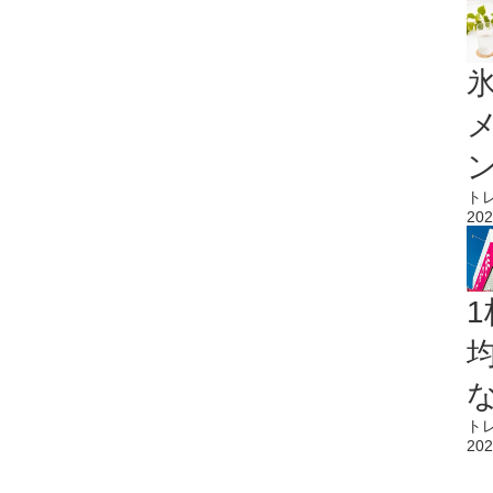
氷
ト
202
1
ト
202