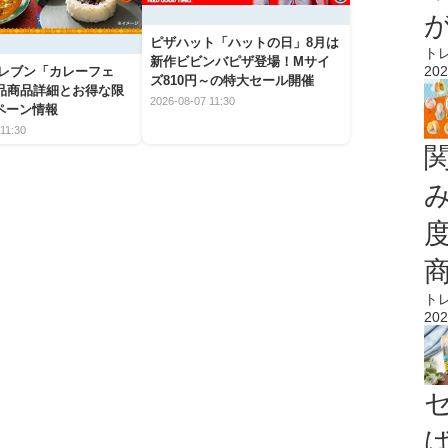
ピザハット「ハットの日」8月は
ト
新作ビビンバピザ登場！Mサイ
202
イレブン「カレーフェ
ズ810円～の特大セール開催
5品商品詳細とお得な限
2026-08-07 11:30
ペーン情報
11:30
ト
202