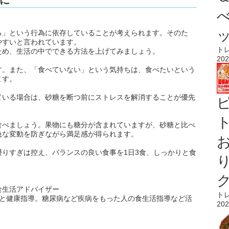
に
る」という行為に依存していることが考えられます。そのた
やすいと言われています。
ト
ため、生活の中でできる方法を上げてみましょう。
202
す。また、「食べていない」という気持ちは、食べたいという
ます。
ている場合は、砂糖を断つ前にストレスを解消することが優先
ト
食べましょう。果物にも糖分が含まれていますが、砂糖と比べ
急な変動を防ぎながら満足感が得られます。
りすぎは控え、バランスの良い食事を1日3食、しっかりと食
食生活アドバイザー
ト
食と健康指導。糖尿病など疾病をもった人の食生活指導など活
202