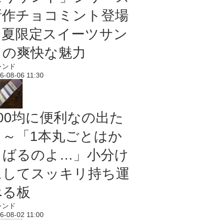
新作チョコミント登場
｜夏限定スイーツサン
ドの爽快な魅力
レンド
6-08-06 11:30
100均に便利なの出た
よ～「1本丸ごとはか
さばるのよ…」小分け
にしてスッキリ持ち運
べる板
レンド
6-08-02 11:00