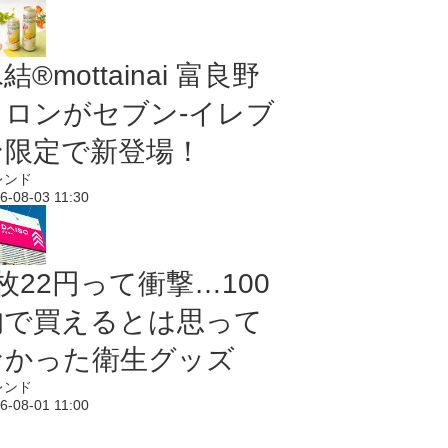
結®mottainai 富良野
メロンがセブン‐イレブ
ン限定で新登場！
レンド
6-08-03 11:30
枚22円って衝撃…100
均で買えるとは思って
なかった衛生グッズ
レンド
6-08-01 11:00