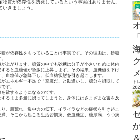
定物質が依存性を誘発しているという事実はありません。
ていきましょう。
砂糖が依存性をもっていることは事実です。その理由は、砂糖
す。
値が上がります。糖質の中でも砂糖は分子が小さいために体内
取すると血糖値が急激に上昇します。その結果、血糖値を下げ
て、血糖値が急降下し、低血糖状態を引き起こします。
脳がエネルギー不足で「空腹だ」と勘違いし、糖分を摂取して
ト
のです。
202
糖を欲するようになるのです。
欲するまま多量に摂ってしまうと、身体にはさまざまな害を及
こり、肌荒れ、集中力の低下、イライラなどの症状を引き起こ
肥満、そこから起こる生活習慣病、低血糖症、糖尿病、うつ病