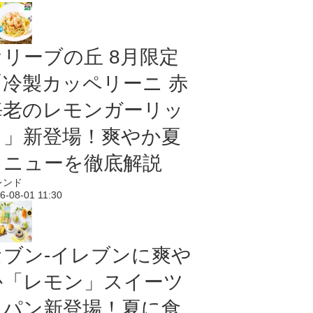
オリーブの丘 8月限定
「冷製カッペリーニ 赤
海老のレモンガーリッ
ク」新登場！爽やか夏
メニューを徹底解説
レンド
6-08-01 11:30
セブン‐イレブンに爽や
か「レモン」スイーツ
＆パン新登場！夏に食