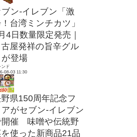
セブン-イレブン「激
辛！台湾ミンチカツ」
8月4日数量限定発売｜
名古屋発祥の旨辛グル
メが登場
レンド
6-08-03 11:30
長野県150周年記念フ
ェアがセブン-イレブン
で開催 味噌や伝統野
菜を使った新商品21品