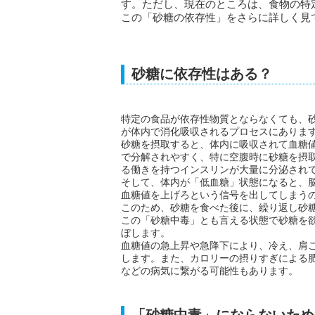
す。ただし、現在のところは、食物の特
この「砂糖の依存性」をさらに詳しく見
砂糖に依存性はある？
特定の食品が依存性物質とならなくても、
が体内で消化吸収されるプロセスにありま
砂糖を摂取すると、体内に吸収されて血糖
で分解されやすく、特に空腹時に砂糖を摂
る働きを持つインスリンが大量に分泌され
そして、体内が「低血糖」状態になると、
血糖値を上げろという信号を出してしまう
このため、砂糖を食べた後に、繰り返し砂
この「砂糖中毒」とも言える状態で砂糖を
ぼします。
血糖値の急上昇や急降下により、冷え、肩
します。また、カロリーの摂りすぎによる
などの病気に繋がる可能性もあります。