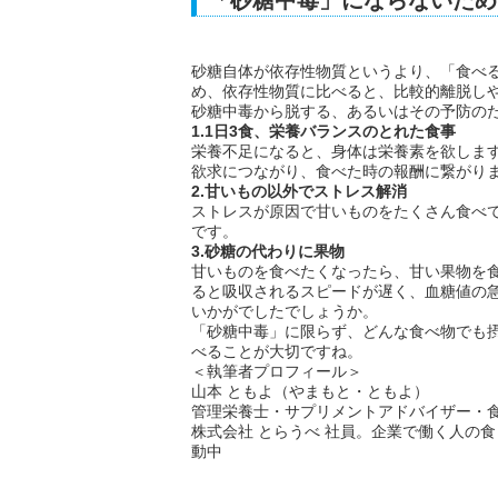
「砂糖中毒」にならないため
砂糖自体が依存性物質というより、「食べ
め、依存性物質に比べると、比較的離脱し
砂糖中毒から脱する、あるいはその予防の
1.1日3食、栄養バランスのとれた食事
栄養不足になると、身体は栄養素を欲しま
欲求につながり、食べた時の報酬に繋がり
2.甘いもの以外でストレス解消
ストレスが原因で甘いものをたくさん食べ
です。
3.砂糖の代わりに果物
甘いものを食べたくなったら、甘い果物を
ると吸収されるスピードが遅く、血糖値の
いかがでしたでしょうか。
「砂糖中毒」に限らず、どんな食べ物でも摂
べることが大切ですね。
＜執筆者プロフィール＞
山本 ともよ（やまもと・ともよ）
管理栄養士・サプリメントアドバイザー・
株式会社 とらうべ 社員。企業で働く人の
動中