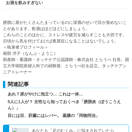
お酒を飲みすぎない
膀胱に尿がたくさんたまっているのに深酒のせいで目が覚めないこ
とがあります。飲酒はほどほどにしましょう。
これらのことのほかに、ストレスや疲労を減らすことも大切です。
日頃から気を付けておけば夜尿症になることはないでしょう。
＜執筆者プロフィール＞
南部 洋子（なんぶ・ようこ）
助産師・看護師・タッチケア公認講師・株式会社 とらうべ 社長。国
立大学病院産婦人科での経験後、とらうべ社を設立。タッチケアシ
ニアトレーナー
関連記事
あれ？尿がやけに泡立つ… これは一体…
5人に1人が？ 女性なら知っておくべき「膀胱炎（ぼうこうえ
ん）」
目には目、肝臓にはレバー。 薬膳の「同物同治」
あなたも「足のむくみ」に悩まされていたら