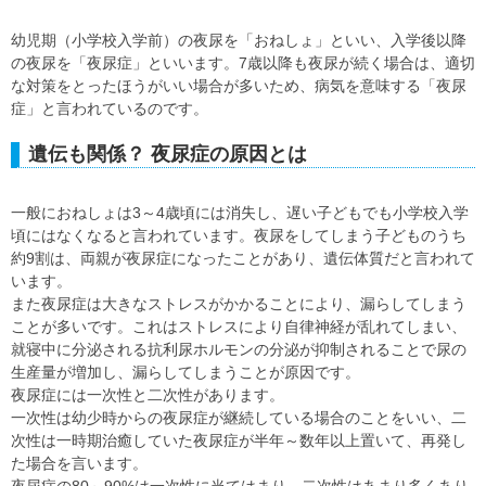
幼児期（小学校入学前）の夜尿を「おねしょ」といい、入学後以降
の夜尿を「夜尿症」といいます。7歳以降も夜尿が続く場合は、適切
な対策をとったほうがいい場合が多いため、病気を意味する「夜尿
症」と言われているのです。
遺伝も関係？ 夜尿症の原因とは
一般におねしょは3～4歳頃には消失し、遅い子どもでも小学校入学
頃にはなくなると言われています。夜尿をしてしまう子どものうち
約9割は、両親が夜尿症になったことがあり、遺伝体質だと言われて
います。
また夜尿症は大きなストレスがかかることにより、漏らしてしまう
ことが多いです。これはストレスにより自律神経が乱れてしまい、
就寝中に分泌される抗利尿ホルモンの分泌が抑制されることで尿の
生産量が増加し、漏らしてしまうことが原因です。
夜尿症には一次性と二次性があります。
一次性は幼少時からの夜尿症が継続している場合のことをいい、二
次性は一時期治癒していた夜尿症が半年～数年以上置いて、再発し
た場合を言います。