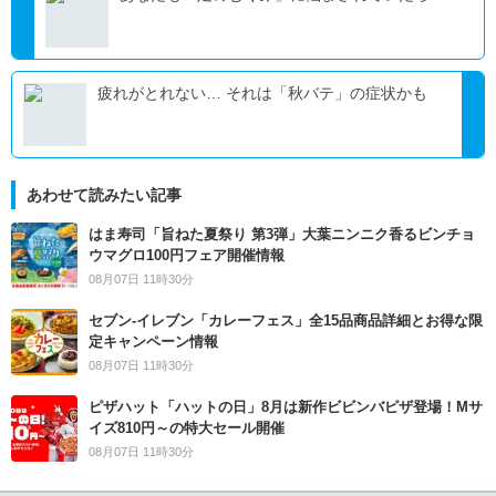
疲れがとれない… それは「秋バテ」の症状かも
あわせて読みたい記事
はま寿司「旨ねた夏祭り 第3弾」大葉ニンニク香るビンチョ
ウマグロ100円フェア開催情報
08月07日 11時30分
セブン‐イレブン「カレーフェス」全15品商品詳細とお得な限
定キャンペーン情報
08月07日 11時30分
ピザハット「ハットの日」8月は新作ビビンバピザ登場！Mサ
イズ810円～の特大セール開催
08月07日 11時30分