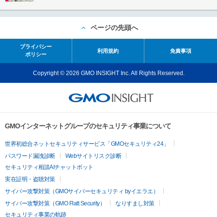
ページの先頭へ
プライバシー
利用規約
免責事項
ポリシー
Copyright © 2026 GMO INSIGHT Inc. All Rights Reserved.
GMOインターネットグループのセキュリティ事業について
世界初総合ネットセキュリティサービス「GMOセキュリティ24」
パスワード漏洩診断
Webサイトリスク診断
セキュリティ相談AIチャットボット
実在証明・盗聴対策
サイバー攻撃対策（GMOサイバーセキュリティ byイエラエ）
サイバー攻撃対策（GMO Flatt Security）
なりすまし対策
セキュリティ事業の軌跡