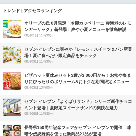
トレンド | アクセスランキング
オリーブの丘 8月限定「冷製カッペリーニ 赤海老のレモ
ンガーリック」新登場！爽やか夏メニューを徹底解説
08月01日 11時30分
セブン‐イレブンに爽やか「レモン」スイーツ＆パン新登
場！夏に食べたい限定商品をチェック
08月03日 11時30分
ピザハット夏休みセット3種が3,000円から！お盆や集ま
りにぴったりのボリューム&おトクな期間限定メニュー
08月03日 13時00分
セブン‐イレブン「よくばりサンド」シリーズ新作チョコ
ミント登場｜夏限定スイーツサンドの爽快な魅力
08月06日 11時30分
長野県150周年記念フェアがセブン-イレブンで開催 味
噌や伝統野菜を使った新商品21品が登場