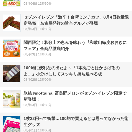
08月04日 11時30分
セブン-イレブン「激辛！台湾ミンチカツ」8月4日数量限
定発売｜名古屋発祥の旨辛グルメが登場
08月03日 11時30分
関西限定！和歌山の恵みを味わう『和歌山毎度おおきに
フェア』全商品徹底紹介
08月03日 11時30分
100均に便利なの出たよ～「1本丸ごとはかさばるの
よ…」小分けにしてスッキリ持ち運べる板
08月02日 11時00分
氷結®mottainai 富良野メロンがセブン‐イレブン限定で
新登場！
08月03日 11時30分
1枚22円って衝撃…100均で買えるとは思ってなかった衛
生グッズ
08月01日 11時00分