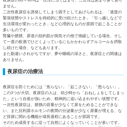
夜尿症の80～90%は一次性に当てはまり、二次性はあまり多くあり
ません。
二次性夜尿症を誘発してしまう因子としてあげられるは、「過度の
緊張状態やストレスを持続的に受け続けたとき」「引っ越しなどで
生活環境が変わったとき」など心理的なものが原因で起こることが
多いものです。
腎臓や膀胱、尿道の括約筋が病気その他で弛緩している場合、そし
て一度の飲酒でひどくよっているにもかかわらずアルコールを摂取
し続けた場合、などもあります。
また勘違いされがちですが、夢や睡眠の深さと、夜尿症との関連は
ありません。
夜尿症の治療法
夜尿症を防ぐためには「焦らない」「起こさない」「怒らない」。
この3つが大切。夜尿症の人は、幼少時から「おねしょをしてしまっ
た」という自覚が強いため、精神的に追い込まれやすい状態です。
一次性夜尿症は、膀胱の容量が少なくて尿をためることができな
い、また抗利尿ホルモンの夜間の分泌量が少なく尿量が増える、な
ど排尿に関わる機能が成長過程にあることが原因です。
そのため成長するに従って自然によくなっていくことが多いです。