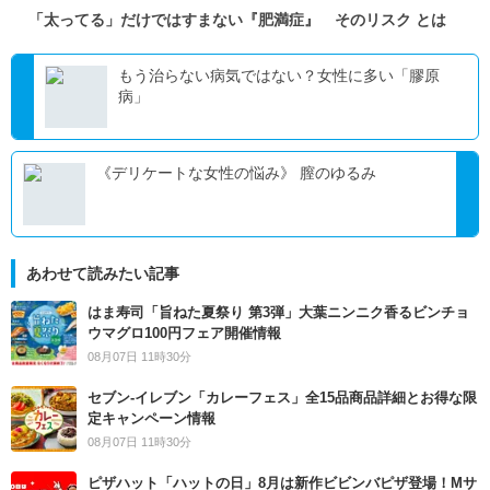
「太ってる」だけではすまない『肥満症』 そのリスク とは
もう治らない病気ではない？女性に多い「膠原
病」
《デリケートな女性の悩み》 膣のゆるみ
あわせて読みたい記事
はま寿司「旨ねた夏祭り 第3弾」大葉ニンニク香るビンチョ
ウマグロ100円フェア開催情報
08月07日 11時30分
セブン‐イレブン「カレーフェス」全15品商品詳細とお得な限
定キャンペーン情報
08月07日 11時30分
ピザハット「ハットの日」8月は新作ビビンバピザ登場！Mサ