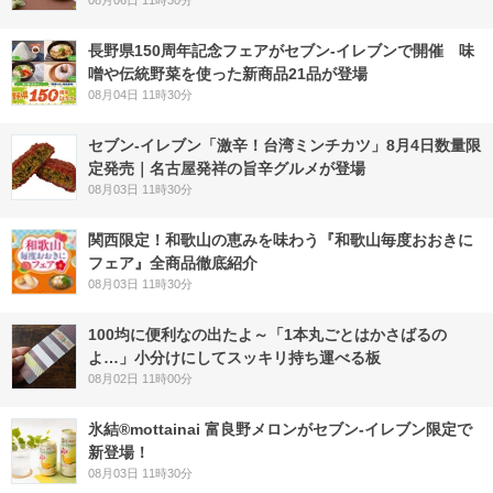
08月06日 11時30分
長野県150周年記念フェアがセブン-イレブンで開催 味
噌や伝統野菜を使った新商品21品が登場
08月04日 11時30分
セブン-イレブン「激辛！台湾ミンチカツ」8月4日数量限
定発売｜名古屋発祥の旨辛グルメが登場
08月03日 11時30分
関西限定！和歌山の恵みを味わう『和歌山毎度おおきに
フェア』全商品徹底紹介
08月03日 11時30分
100均に便利なの出たよ～「1本丸ごとはかさばるの
よ…」小分けにしてスッキリ持ち運べる板
08月02日 11時00分
氷結®mottainai 富良野メロンがセブン‐イレブン限定で
新登場！
08月03日 11時30分