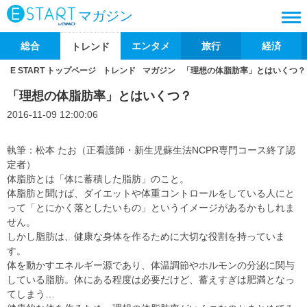
マガジン
総合
エンタメ
旅行
経済
トレンド
E START トップページ
トレンド
マガジン
「理想の体脂肪率」とはいくつ？
「理想の体脂肪率」とはいくつ？
2016-11-09 12:00:06
執筆：松本 たお（正看護師・新生児蘇生法NCPR専門コース終了認
定者）
体脂肪とは「体に蓄積した脂肪」のこと。
体脂肪と聞けば、ダイエットや体重コントロールをしている人にと
って「とにかく落としたいもの」というイメージがあるかもしれま
せん。
しかし脂肪は、健康な身体を作るために大切な役割を持っていま
す。
体を動かすエネルギー源であり、体温調節やホルモンの分泌に関与
している脂肪。体にある程度は必要だけど、蓄えすぎは肥満となっ
てしまう…