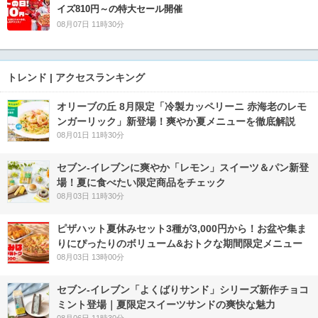
イズ810円～の特大セール開催
08月07日 11時30分
トレンド | アクセスランキング
オリーブの丘 8月限定「冷製カッペリーニ 赤海老のレモ
ンガーリック」新登場！爽やか夏メニューを徹底解説
08月01日 11時30分
セブン‐イレブンに爽やか「レモン」スイーツ＆パン新登
場！夏に食べたい限定商品をチェック
08月03日 11時30分
ピザハット夏休みセット3種が3,000円から！お盆や集ま
りにぴったりのボリューム&おトクな期間限定メニュー
08月03日 13時00分
セブン‐イレブン「よくばりサンド」シリーズ新作チョコ
ミント登場｜夏限定スイーツサンドの爽快な魅力