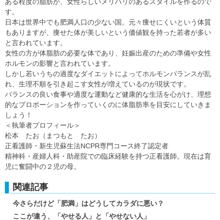
ある程度の脂肪が、女性らしいメリハリのあるスタイルを作るので
す。
日本は世界中でも肥満人口の少ない国。元々痩せにくいという体質
もありますが、痩せた体が美しいという価値観を持った若者が多い
と言われています。
女性の方が体脂肪の必要な体であり、妊娠出産のための準備や女性
ホルモンの影響と言われています。
しかし若いうちの過度なダイエットによってホルモンバランスが乱
れ、生理不順を引き起こす女性が増えているのが現状です。
バランスの良い食事や適度な運動など健康的な生活を心がけ、理想
的なプロポーションを作っていくのに体脂肪率を目安にしていきま
しょう！
＜執筆者プロフィール＞
松本 たお（まつもと たお）
正看護師・新生児蘇生法NCPR専門コース終了認定者
精神科・産婦人科・助産院での臨床経験を持つ正看護師。現在は育
児に奮闘中の２児の母。
関連記事
今さらだけど「肥満」はどうしてカラダに悪い？
ここが違う、「やせる人」と「やせない人」