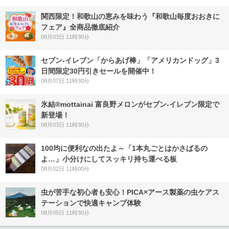
関西限定！和歌山の恵みを味わう『和歌山毎度おおきに
フェア』全商品徹底紹介
08月03日 11時30分
セブン‐イレブン「からあげ棒」「アメリカンドッグ」3
日間限定30円引きセールを開催中！
08月07日 11時30分
氷結®mottainai 富良野メロンがセブン‐イレブン限定で
新登場！
08月03日 11時30分
100均に便利なの出たよ～「1本丸ごとはかさばるの
よ…」小分けにしてスッキリ持ち運べる板
08月02日 11時00分
虫が苦手な初心者も安心！PICA×アース製薬の虫ケアス
テーションで快適キャンプ体験
08月05日 11時30分