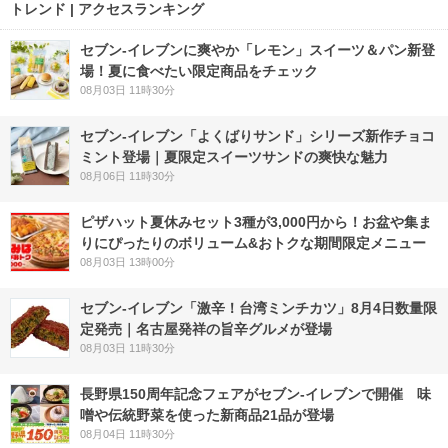
トレンド | アクセスランキング
セブン‐イレブンに爽やか「レモン」スイーツ＆パン新登
場！夏に食べたい限定商品をチェック
08月03日 11時30分
セブン‐イレブン「よくばりサンド」シリーズ新作チョコ
ミント登場｜夏限定スイーツサンドの爽快な魅力
08月06日 11時30分
ピザハット夏休みセット3種が3,000円から！お盆や集ま
りにぴったりのボリューム&おトクな期間限定メニュー
08月03日 13時00分
セブン-イレブン「激辛！台湾ミンチカツ」8月4日数量限
定発売｜名古屋発祥の旨辛グルメが登場
08月03日 11時30分
長野県150周年記念フェアがセブン-イレブンで開催 味
噌や伝統野菜を使った新商品21品が登場
08月04日 11時30分