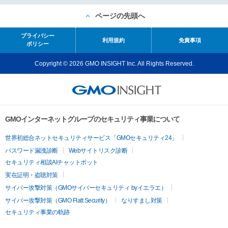
ページの先頭へ
プライバシー
利用規約
免責事項
ポリシー
Copyright © 2026 GMO INSIGHT Inc. All Rights Reserved.
GMOインターネットグループのセキュリティ事業について
世界初総合ネットセキュリティサービス「GMOセキュリティ24」
パスワード漏洩診断
Webサイトリスク診断
セキュリティ相談AIチャットボット
実在証明・盗聴対策
サイバー攻撃対策（GMOサイバーセキュリティ byイエラエ）
サイバー攻撃対策（GMO Flatt Security）
なりすまし対策
セキュリティ事業の軌跡