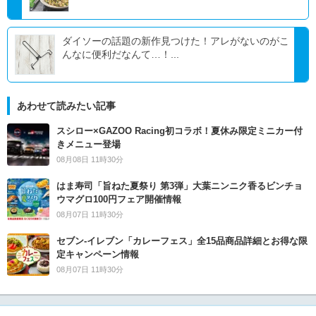
ダイソーの話題の新作見つけた！アレがないのがこ
んなに便利だなんて…！...
あわせて読みたい記事
スシロー×GAZOO Racing初コラボ！夏休み限定ミニカー付
きメニュー登場
08月08日 11時30分
はま寿司「旨ねた夏祭り 第3弾」大葉ニンニク香るビンチョ
ウマグロ100円フェア開催情報
08月07日 11時30分
セブン‐イレブン「カレーフェス」全15品商品詳細とお得な限
定キャンペーン情報
08月07日 11時30分