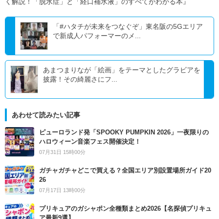
く解説！「脱水症」と「経口補水液」のすべてがわかる本』
「#ハタチが未来をつなぐぞ」東名阪の5Gエリア
で新成人パフォーマーのメ...
あまつまりなが「絵画」をテーマとしたグラビアを
披露！その綺麗さにフ...
あわせて読みたい記事
ピューロランド発「SPOOKY PUMPKIN 2026」一夜限りの
ハロウィーン音楽フェス開催決定！
07月31日 15時00分
ガチャガチャどこで買える？全国エリア別設置場所ガイド20
26
07月17日 13時00分
プリキュアのガシャポン全種類まとめ2026【名探偵プリキュ
ア最新9選】