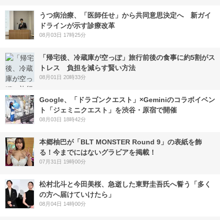
うつ病治療、「医師任せ」から共同意思決定へ 新ガイ
ドラインが示す診療改革
08月03日 17時25分
「帰宅後、冷蔵庫が空っぽ」旅行前後の食事に約5割がス
トレス 負担を減らす賢い方法
08月01日 20時33分
Google、「ドラゴンクエスト」×Geminiのコラボイベン
ト「ジェミニクエスト」を渋谷・原宿で開催
08月03日 18時42分
本郷柚巴が「BLT MONSTER Round 9」の表紙を飾
る！今までにはないグラビアを掲載！
07月31日 19時00分
松村北斗と今田美桜、急逝した東野圭吾氏へ誓う「多く
の方へ届けていけたら」
08月04日 14時00分