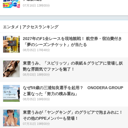
07月16日 13時00分
エンタメ | アクセスランキング
2027年のF1全レースを現地観戦！ 航空券・宿泊費付き
「夢のシーズンチケット」が当たる
08月05日 17時48分
東雲うみ、「スピリッツ」の表紙＆グラビアに登場し妖
艶な雰囲気でファンを魅了！
08月03日 18時00分
なぜ59歳の三浦知良選手を起用？ ONODERA GROUP
と重なった「努力の積み重ね」
08月05日 16時00分
東雲うみが「ヤングキング」のグラビアで泡まみれに！
その他のPPEメンバーも登場！
07月31日 19時00分