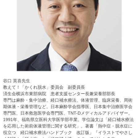
谷口 英喜先生
教えて！「かくれ脱水」委員会 副委員長
済生会横浜市東部病院 患者支援センター長兼栄養部部長
専門は麻酔・集中治療、経口補水療法、体液管理、臨床栄養、周術
期体液・栄養管理など。日本麻酔学会指導医、日本集中治療医学会
専門医、日本救急医学会専門医、TNT-Dメディカルアドバイザー。
1991年、福島県立医科大学医学部卒業。学位論文は「経口補水療法
を応用した術前体液管理に関する研究」。著書「熱中症・脱水症に
役立つ 経口補水療法ハンドブック 改訂版」『イラストでやさし