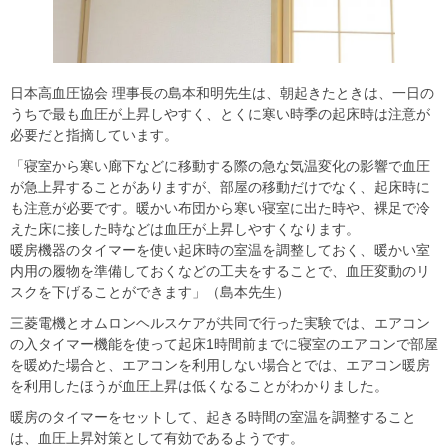
日本高血圧協会 理事長の島本和明先生は、朝起きたときは、一日の
うちで最も血圧が上昇しやすく、とくに寒い時季の起床時は注意が
必要だと指摘しています。
「寝室から寒い廊下などに移動する際の急な気温変化の影響で血圧
が急上昇することがありますが、部屋の移動だけでなく、起床時に
も注意が必要です。暖かい布団から寒い寝室に出た時や、裸足で冷
えた床に接した時などは血圧が上昇しやすくなります。
暖房機器のタイマーを使い起床時の室温を調整しておく、暖かい室
内用の履物を準備しておくなどの工夫をすることで、血圧変動のリ
スクを下げることができます」（島本先生）
三菱電機とオムロンヘルスケアが共同で行った実験では、エアコン
の入タイマー機能を使って起床1時間前までに寝室のエアコンで部屋
を暖めた場合と、エアコンを利用しない場合とでは、エアコン暖房
を利用したほうが血圧上昇は低くなることがわかりました。
暖房のタイマーをセットして、起きる時間の室温を調整すること
は、血圧上昇対策として有効であるようです。