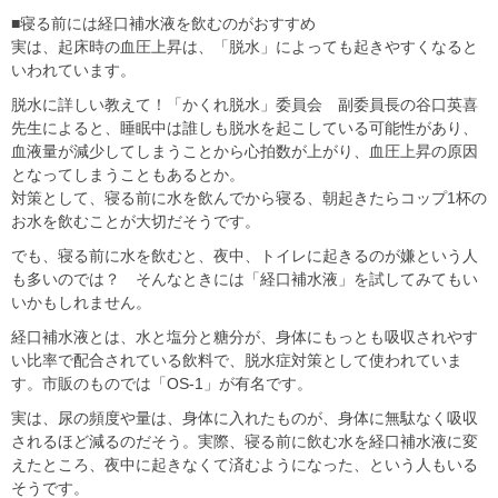
■寝る前には経口補水液を飲むのがおすすめ
実は、起床時の血圧上昇は、「脱水」によっても起きやすくなると
いわれています。
脱水に詳しい教えて！「かくれ脱水」委員会 副委員長の谷口英喜
先生によると、睡眠中は誰しも脱水を起こしている可能性があり、
血液量が減少してしまうことから心拍数が上がり、血圧上昇の原因
となってしまうこともあるとか。
対策として、寝る前に水を飲んでから寝る、朝起きたらコップ1杯の
お水を飲むことが大切だそうです。
でも、寝る前に水を飲むと、夜中、トイレに起きるのが嫌という人
も多いのでは？ そんなときには「経口補水液」を試してみてもい
いかもしれません。
経口補水液とは、水と塩分と糖分が、身体にもっとも吸収されやす
い比率で配合されている飲料で、脱水症対策として使われていま
す。市販のものでは「OS-1」が有名です。
実は、尿の頻度や量は、身体に入れたものが、身体に無駄なく吸収
されるほど減るのだそう。実際、寝る前に飲む水を経口補水液に変
えたところ、夜中に起きなくて済むようになった、という人もいる
そうです。