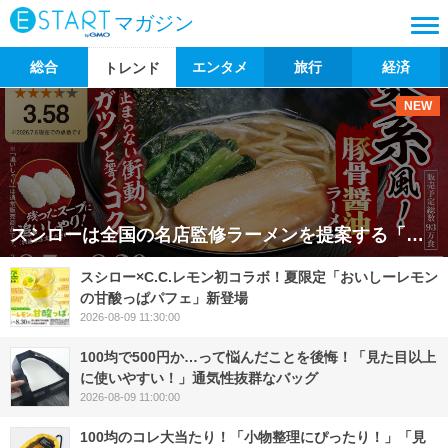
マガジン
総合
エンタメ
旅行
経済
トレンド
NEW
スシローは全国の名店監修ラーメンを提案する「スシロー×食べログ」シリーズの最新作として、大阪で人気の“らーめん 武双家”監修による「家系風！豚骨醤油ラーメン」を2026年8月5日（水）より全国店舗で販
スシロー×C.C.レモン初コラボ！夏限定「おいしーレモン
の甘酸っぱパフェ」新登場
2026-08-09 11:30:00
100均で500円か…って悩んだことを後悔！「見た目以上
に使いやすい！」通気性抜群なバッグ
2026-08-09 11:00:00
100均のコレ大当たり！「小物整理にぴったり！」「見