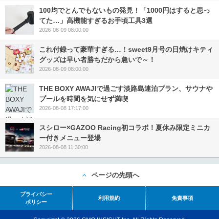
100均でとんでもないもの発見！「1000円はすると思っ
てた…」高機能すぎるお手頃工具3選
2026-08-09 08:00:00
これ付録って豪華すぎる…！sweet9月号の日焼けキティ
グッズは早い者勝ちだから急いで～！
2026-08-09 08:00:00
THE BOXY AWAJIで過ごす淡路島連泊プラン、サウナや
プールを時間を気にせず満喫
2026-08-08 17:17:00
スシロー×GAZOO Racing初コラボ！夏休み限定ミニカ
ー付きメニュー登場
2026-08-08 11:30:00
ページの先頭へ
プライバシー
利用規約
免責事項
ポリシー