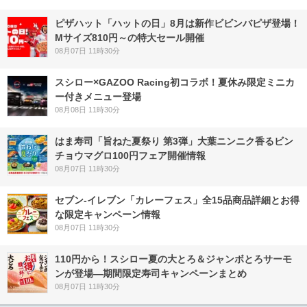
ピザハット「ハットの日」8月は新作ビビンバピザ登場！
Mサイズ810円～の特大セール開催
08月07日 11時30分
スシロー×GAZOO Racing初コラボ！夏休み限定ミニカ
ー付きメニュー登場
08月08日 11時30分
はま寿司「旨ねた夏祭り 第3弾」大葉ニンニク香るビン
チョウマグロ100円フェア開催情報
08月07日 11時30分
セブン‐イレブン「カレーフェス」全15品商品詳細とお得
な限定キャンペーン情報
08月07日 11時30分
110円から！スシロー夏の大とろ＆ジャンボとろサーモ
ンが登場―期間限定寿司キャンペーンまとめ
08月07日 11時30分