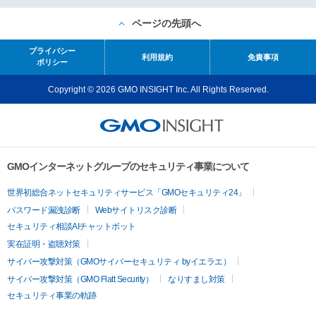
ページの先頭へ
プライバシー
利用規約
免責事項
ポリシー
Copyright © 2026 GMO INSIGHT Inc. All Rights Reserved.
GMOインターネットグループのセキュリティ事業について
世界初総合ネットセキュリティサービス「GMOセキュリティ24」
パスワード漏洩診断
Webサイトリスク診断
セキュリティ相談AIチャットボット
実在証明・盗聴対策
サイバー攻撃対策（GMOサイバーセキュリティ byイエラエ）
サイバー攻撃対策（GMO Flatt Security）
なりすまし対策
セキュリティ事業の軌跡