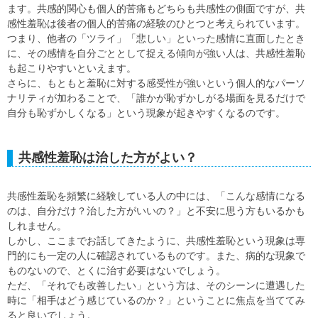
ます。共感的関心も個人的苦痛もどちらも共感性の側面ですが、共
感性羞恥は後者の個人的苦痛の経験のひとつと考えられています。
つまり、他者の「ツライ」「悲しい」といった感情に直面したとき
に、その感情を自分ごととして捉える傾向が強い人は、共感性羞恥
も起こりやすいといえます。
さらに、もともと羞恥に対する感受性が強いという個人的なパーソ
ナリティが加わることで、「誰かが恥ずかしがる場面を見るだけで
自分も恥ずかしくなる」という現象が起きやすくなるのです。
共感性羞恥は治した方がよい？
共感性羞恥を頻繁に経験している人の中には、「こんな感情になる
のは、自分だけ？治した方がいいの？」と不安に思う方もいるかも
しれません。
しかし、ここまでお話してきたように、共感性羞恥という現象は専
門的にも一定の人に確認されているものです。また、病的な現象で
ものないので、とくに治す必要はないでしょう。
ただ、「それでも改善したい」という方は、そのシーンに遭遇した
時に「相手はどう感じているのか？」ということに焦点を当ててみ
ると良いでしょう。