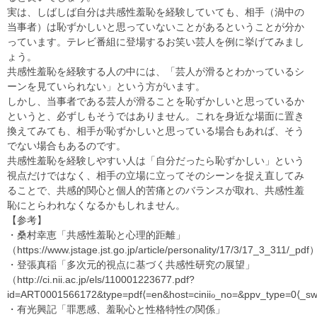
実は、しばしば自分は共感性羞恥を経験していても、相手（渦中の
当事者）は恥ずかしいと思っていないことがあるということが分か
っています。テレビ番組に登場するお笑い芸人を例に挙げてみまし
ょう。
共感性羞恥を経験する人の中には、「芸人が滑るとわかっているシ
ーンを見ていられない」という方がいます。
しかし、当事者である芸人が滑ることを恥ずかしいと思っているか
というと、必ずしもそうではありません。これを身近な場面に置き
換えてみても、相手が恥ずかしいと思っている場合もあれば、そう
でない場合もあるのです。
共感性羞恥を経験しやすい人は「自分だったら恥ずかしい」という
視点だけではなく、相手の立場に立ってそのシーンを捉え直してみ
ることで、共感的関心と個人的苦痛とのバランスが取れ、共感性羞
恥にとらわれなくなるかもしれません。
【参考】
・桑村幸恵「共感性羞恥と心理的距離」
（https://www.jstage.jst.go.jp/article/personality/17/3/17_3_311/_pdf
・登張真稲「多次元的視点に基づく共感性研究の展望」
（http://ci.nii.ac.jp/els/110001223677.pdf?
id=ART0001566172&type=pdf⟨=en&host=ciniiℴ_no=&ppv_type=0⟨
・有光興記「罪悪感、羞恥心と性格特性の関係」