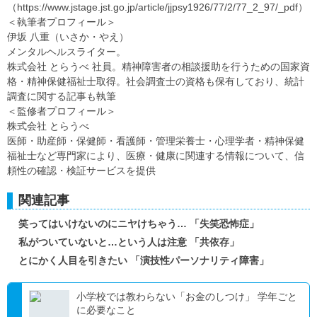
（https://www.jstage.jst.go.jp/article/jjpsy1926/77/2/77_2_97/_pdf）
＜執筆者プロフィール＞
伊坂 八重（いさか・やえ）
メンタルヘルスライター。
株式会社 とらうべ 社員。精神障害者の相談援助を行うための国家資
格・精神保健福祉士取得。社会調査士の資格も保有しており、統計
調査に関する記事も執筆
＜監修者プロフィール＞
株式会社 とらうべ
医師・助産師・保健師・看護師・管理栄養士・心理学者・精神保健
福祉士など専門家により、医療・健康に関連する情報について、信
頼性の確認・検証サービスを提供
関連記事
笑ってはいけないのにニヤけちゃう… 「失笑恐怖症」
私がついていないと…という人は注意 「共依存」
とにかく人目を引きたい 「演技性パーソナリティ障害」
小学校では教わらない「お金のしつけ」 学年ごと
に必要なこと