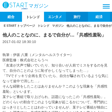
マガジン
総合
エンタメ
旅行
経済
トレンド
E START トップページ
トレンド
マガジン
他人のことなのに、まるで自分が
他人のことなのに、まるで自分が…「共感性羞恥」
2017-01-02 18:30:10
執筆：伊坂 八重（メンタルヘルスライター）
医療監修：株式会社とらうべ
「友達が大声で騒いでいたり、知り合いが人前でミスをするのを見
て、自分のことのように恥ずかしくなってしまった…」
「TVでドッキリ企画を見ていたら、自分が騙されているような気に
なって途中で消した…」
そんな経験をしたことはありませんか？このような現象を「共感性
羞恥」といいます。
某テレビ番組で取り上げられ、話題になったこの「共感性羞恥」。
どのくらいの割合でこのような現象が起こるかについて、専門的に
はっきりとしたことはわかっていませんが、某テレビ番組が独自に