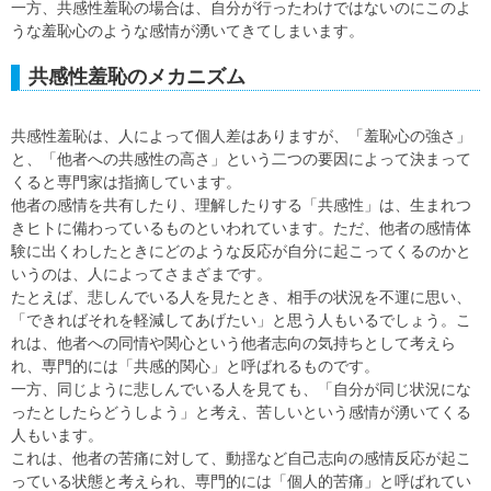
一方、共感性羞恥の場合は、自分が行ったわけではないのにこのよ
うな羞恥心のような感情が湧いてきてしまいます。
共感性羞恥のメカニズム
共感性羞恥は、人によって個人差はありますが、「羞恥心の強さ」
と、「他者への共感性の高さ」という二つの要因によって決まって
くると専門家は指摘しています。
他者の感情を共有したり、理解したりする「共感性」は、生まれつ
きヒトに備わっているものといわれています。ただ、他者の感情体
験に出くわしたときにどのような反応が自分に起こってくるのかと
いうのは、人によってさまざまです。
たとえば、悲しんでいる人を見たとき、相手の状況を不運に思い、
「できればそれを軽減してあげたい」と思う人もいるでしょう。こ
れは、他者への同情や関心という他者志向の気持ちとして考えら
れ、専門的には「共感的関心」と呼ばれるものです。
一方、同じように悲しんでいる人を見ても、「自分が同じ状況にな
ったとしたらどうしよう」と考え、苦しいという感情が湧いてくる
人もいます。
これは、他者の苦痛に対して、動揺など自己志向の感情反応が起こ
っている状態と考えられ、専門的には「個人的苦痛」と呼ばれてい