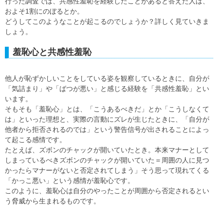
行った調査では、共感性羞恥を経験したことがあると答えた人は、
およそ1割にのぼるとか。
どうしてこのようなことが起こるのでしょうか？詳しく見ていきま
しょう。
羞恥心と共感性羞恥
他人が恥ずかしいことをしている姿を観察しているときに、自分が
「気詰まり」や「ばつが悪い」と感じる経験を「共感性羞恥」とい
います。
そもそも「羞恥心」とは、「こうあるべきだ」とか「こうしなくて
は」といった理想と、実際の言動にズレが生じたときに、「自分が
他者から拒否されるのでは」という警告信号が出されることによっ
て起こる感情です。
たとえば、ズボンのチャックが開いていたとき。本来マナーとして
しまっているべきズボンのチャックが開いていた＝周囲の人に見つ
かったらマナーがないと否定されてしまう」そう思って現れてくる
「かっこ悪い」という感情が羞恥心です。
このように、羞恥心は自分のやったことが周囲から否定されるとい
う脅威から生まれるものです。