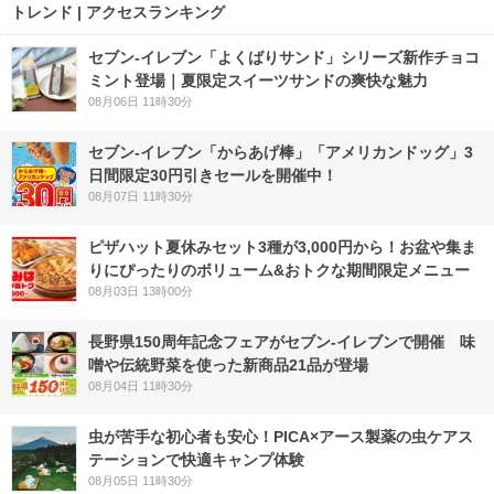
トレンド | アクセスランキング
セブン‐イレブン「よくばりサンド」シリーズ新作チョコ
ミント登場｜夏限定スイーツサンドの爽快な魅力
08月06日 11時30分
セブン‐イレブン「からあげ棒」「アメリカンドッグ」3
日間限定30円引きセールを開催中！
08月07日 11時30分
ピザハット夏休みセット3種が3,000円から！お盆や集ま
りにぴったりのボリューム&おトクな期間限定メニュー
08月03日 13時00分
長野県150周年記念フェアがセブン-イレブンで開催 味
噌や伝統野菜を使った新商品21品が登場
08月04日 11時30分
虫が苦手な初心者も安心！PICA×アース製薬の虫ケアス
テーションで快適キャンプ体験
08月05日 11時30分