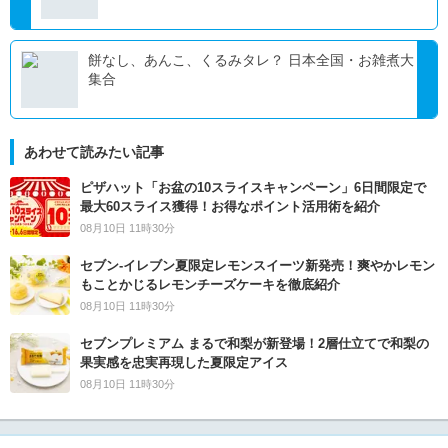
餅なし、あんこ、くるみタレ？ 日本全国・お雑煮大
集合
あわせて読みたい記事
ピザハット「お盆の10スライスキャンペーン」6日間限定で
最大60スライス獲得！お得なポイント活用術を紹介
08月10日 11時30分
セブン‐イレブン夏限定レモンスイーツ新発売！爽やかレモン
もことかじるレモンチーズケーキを徹底紹介
08月10日 11時30分
セブンプレミアム まるで和梨が新登場！2層仕立てで和梨の
果実感を忠実再現した夏限定アイス
08月10日 11時30分