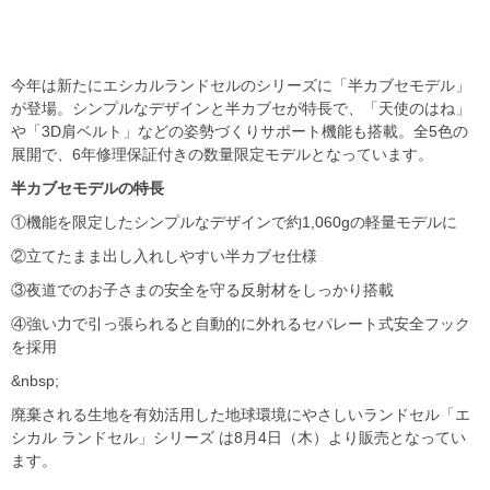
今年は新たにエシカルランドセルのシリーズに「半カブセモデル」
が登場。シンプルなデザインと半カブセが特長で、「天使のはね」
や「3D肩ベルト」などの姿勢づくりサポート機能も搭載。全5色の
展開で、6年修理保証付きの数量限定モデルとなっています。
半カブセモデルの特長
①機能を限定したシンプルなデザインで約1,060gの軽量モデルに
②立てたまま出し入れしやすい半カブセ仕様
③夜道でのお子さまの安全を守る反射材をしっかり搭載
④強い力で引っ張られると自動的に外れるセパレート式安全フック
を採用
&nbsp;
廃棄される生地を有効活用した地球環境にやさしいランドセル「エ
シカル ランドセル」シリーズ は8月4日（木）より販売となってい
ます。