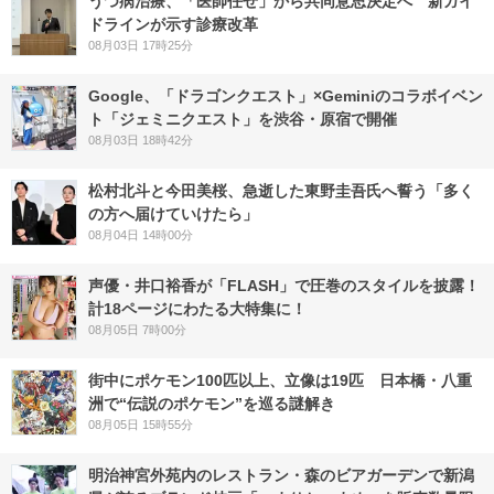
うつ病治療、「医師任せ」から共同意思決定へ 新ガイ
ドラインが示す診療改革
08月03日 17時25分
Google、「ドラゴンクエスト」×Geminiのコラボイベン
ト「ジェミニクエスト」を渋谷・原宿で開催
08月03日 18時42分
松村北斗と今田美桜、急逝した東野圭吾氏へ誓う「多く
の方へ届けていけたら」
08月04日 14時00分
声優・井口裕香が「FLASH」で圧巻のスタイルを披露！
計18ページにわたる大特集に！
08月05日 7時00分
街中にポケモン100匹以上、立像は19匹 日本橋・八重
洲で“伝説のポケモン”を巡る謎解き
08月05日 15時55分
明治神宮外苑内のレストラン・森のビアガーデンで新潟