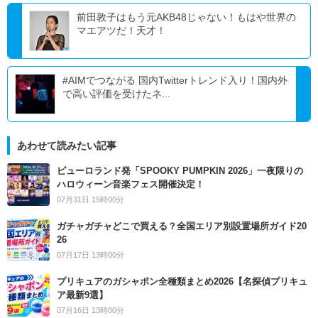
前田敦子はもう元AKB48じゃない！もはや世界の
マエアツだ！天才！
#AIMでつながる 国内Twitterトレンド入り！国内外
で高い評価を受けたネ...
あわせて読みたい記事
ピューロランド発「SPOOKY PUMPKIN 2026」一夜限りの
ハロウィーン音楽フェス開催決定！
07月31日 15時00分
ガチャガチャどこで買える？全国エリア別設置場所ガイド20
26
07月17日 13時00分
プリキュアのガシャポン全種類まとめ2026【名探偵プリキュ
ア最新9選】
07月16日 13時00分