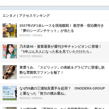
エンタメ | アクセスランキング
2027年のF1全レースを現地観戦！ 航空券・宿泊費付き
「夢のシーズンチケット」が当たる
08月05日 17時48分
乃木坂46・賀喜遥香が週刊少年チャンピオンに登場！
「5年ぶん大人になった私を見ていただけたら」
08月07日 18時00分
東雲うみ、「スピリッツ」の表紙＆グラビアに登場し妖
艶な雰囲気でファンを魅了！
08月03日 18時00分
なぜ59歳の三浦知良選手を起用？ ONODERA GROUP
と重なった「努力の積み重ね」
08月05日 16時00分