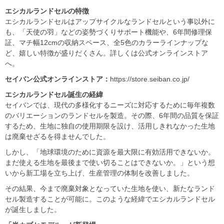
エシカルランドセルの特徴
エシカルランドセルはアップサイクルなランドセルという事以外に
も、「天使の羽」などの姿勢づくりサポート機能や、6年間修理保
証、マチ幅12cmの収納スペース、全5色のカラーラインナップな
ど、嬉しい特徴が盛りだくさん。詳しくは公式オンラインストア
へ。
セイバン公式オンラインストア：
https://store.seiban.co.jp/
エシカルランドセル誕生の経緯
セイバンでは、現代の多様化するニーズに対応するために毎年複数
のバリエーションのランドセルを製造。その際、6年間の品質を保証
するため、生地に独自の使用期限を設け、活用しきれなかった生地
は廃棄せざるを得ませんでした。
しかし、「地球環境のために資源を最大限に有効活用できないか。
まだ使える生地を最後まで使い切ることはできないか。」という想
いから新工場を立ち上げ、生産管理の体制を改善しました。
その結果、今まで廃棄対象となっていた生地を使い、新たなランド
セル製造することが可能に。このような経緯でエシカルランドセル
が誕生しました。