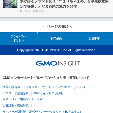
県が誇るブランド枝豆「つまりちゃまめ」を販売数量限
定で提供。えだまめ県の魅力を発信
08月05日 15時51分
ページの先頭へ
プライバシー
利用規約
免責事項
ポリシー
Copyright © 2026 GMO INSIGHT Inc. All Rights Reserved.
GMOインターネットグループのセキュリティ事業について
世界初総合ネットセキュリティサービス「GMOセキュリティ24」
パスワード漏洩診断
Webサイトリスク診断
セキュリティ相談AIチャットボット
実在証明・盗聴対策
サイバー攻撃対策（GMOサイバーセキュリティ byイエラエ）