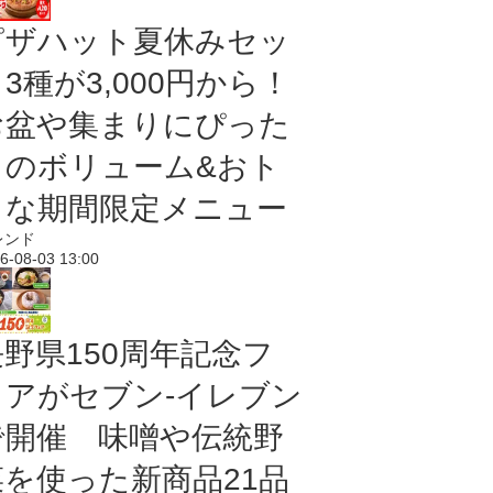
ピザハット夏休みセッ
3種が3,000円から！
お盆や集まりにぴった
りのボリューム&おト
クな期間限定メニュー
レンド
6-08-03 13:00
長野県150周年記念フ
ェアがセブン-イレブン
で開催 味噌や伝統野
菜を使った新商品21品