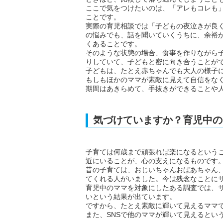
ここで気をつけたいのは、「アレもコレも
ことです。
実際の育児相談では「子どもの夜泣きが良
の悩みでも、話を聞いていくうちに、余裕
くあることです。
そのような状態の場合、食事を作りながら
りしていて、子どもと密に向き合うことが
子どもは、たとえ赤ちゃんでも大人の様子
もしもほかのママが素敵に見えて自信をな
期間はあきらめて、手抜きができることや
気づけていますか？育児中の
子育ては何歳まで頑張れば楽になるという
近にいることが、心の支えになるものです
昔の子育ては、おじいちゃんおばあちゃん
てくれる人がいました。今は残念なことに
育児中のママを対象にしたある調査では、
いという結果が出ています。
ですから、たとえ素敵に輝いて見えるママ
また、SNSで他のママが輝いて見えるとい