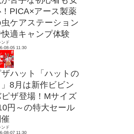
！PICA×アース製薬
の虫ケアステーション
で快適キャンプ体験
レンド
6-08-05 11:30
ピザハット「ハットの
日」8月は新作ビビン
バピザ登場！Mサイズ
810円～の特大セール
開催
レンド
6-08-07 11:30