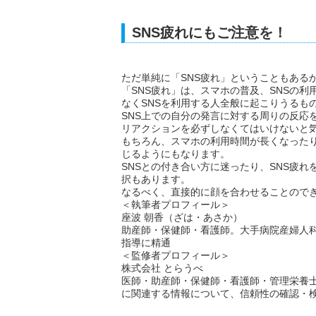
SNS疲れにもご注意を！
ただ単純に「SNS疲れ」ということもある
「SNS疲れ」は、スマホの普及、SNSの
なくSNSを利用する人全般に起こりうるも
SNS上での自分の発言に対する周りの反応
リアクションを必ずしなくてはいけないと
もちろん、スマホの利用時間が長くなった
じるようにもなります。
SNSとの付き合い方に迷ったり、SNS疲
択もあります。
なるべく、直接的に顔を合わせることので
＜執筆者プロフィール＞
座波 朝香（ざは・あさか）
助産師・保健師・看護師。大手病院産婦人
指導に精通
＜監修者プロフィール＞
株式会社 とらうべ
医師・助産師・保健師・看護師・管理栄養
に関連する情報について、信頼性の確認・