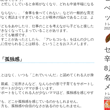
」と忙しくしていると余裕がなくなり、どれも中途半端になる
くならない」、「食事を食べてくれない」などの一般的な育児
がなく煮詰まりすぎていることが根本の悩みであることは、よ
ト
子どもをあやしたり、仕事のことを考えながら子どもと接した
202
できなくなってしまっていることがあります。
にとても敏感です。
くすことがあったとしたら、「アレもコレも」をほんの少しの
人に任せられることは頼る、ということをおススメします。
「孤独感」
ことはなく、いつも「これでいいんだ」と認めてくれる人が身
。
、親戚、ご近所さんなど、なんらかの形で子育てをサポートし
サポートが少ないママが多くいます。
サポートをしてくれる人が少ないママほど、孤独感を感じやす
ト
202
でも、どこか孤独感を感じているのかもしれません。
う方も、孤独感や自信のなさがあるのかもしれません。