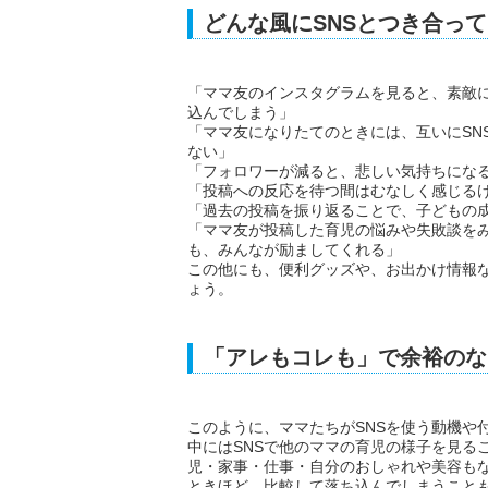
どんな風にSNSとつき合っ
「ママ友のインスタグラムを見ると、素敵
込んでしまう」
「ママ友になりたてのときには、互いにSN
ない」
「フォロワーが減ると、悲しい気持ちにな
「投稿への反応を待つ間はむなしく感じる
「過去の投稿を振り返ることで、子どもの
「ママ友が投稿した育児の悩みや失敗談を
も、みんなが励ましてくれる」
この他にも、便利グッズや、お出かけ情報な
ょう。
「アレもコレも」で余裕のな
このように、ママたちがSNSを使う動機や
中にはSNSで他のママの育児の様子を見る
児・家事・仕事・自分のおしゃれや美容も
ときほど、比較して落ち込んでしまうこと