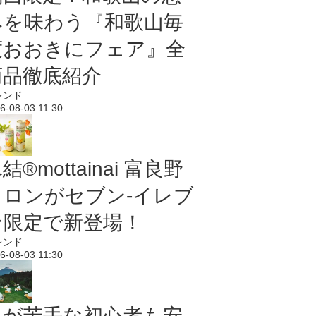
みを味わう『和歌山毎
度おおきにフェア』全
商品徹底紹介
レンド
6-08-03 11:30
結®mottainai 富良野
メロンがセブン‐イレブ
ン限定で新登場！
レンド
6-08-03 11:30
虫が苦手な初心者も安