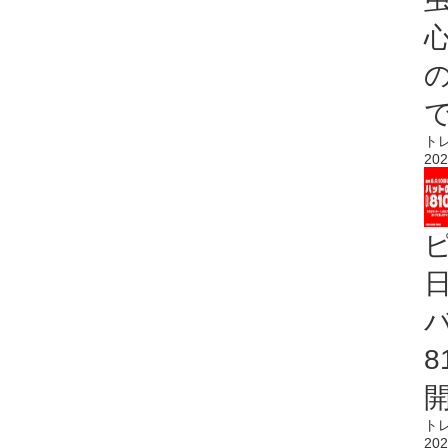
心
ト
202
ト
202