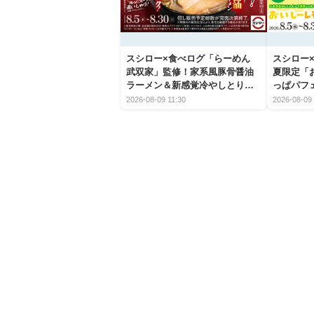
スシロー×食べログ「らーめん
スシロー×
武双家」監修！家系風豚骨醤油
夏限定「
ラーメン＆新感覚冷やしとり天
っぱパフ
うどんが新登場
2026-08-09 11:30
2026-08-09 