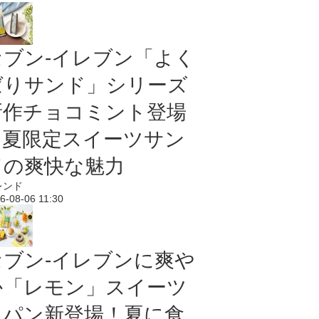
セブン‐イレブン「よく
ばりサンド」シリーズ
新作チョコミント登場
｜夏限定スイーツサン
ドの爽快な魅力
レンド
6-08-06 11:30
セブン‐イレブンに爽や
か「レモン」スイーツ
＆パン新登場！夏に食