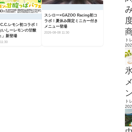
スシロー×GAZOO Racing初コ
ラボ！夏休み限定ミニカー付き
C.C.レモン初コラボ！
メニュー登場
おいしーレモンの甘酸
2026-08-08 11:30
ェ」新登場
ト
11:30
202
氷
ト
202