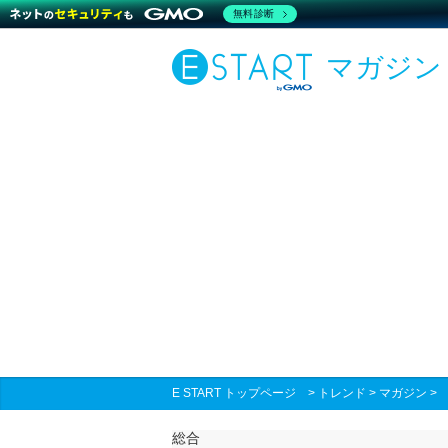
無料診断
マガジン
E START トップページ
>
トレンド
>
マガジン
総合