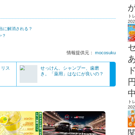
ト
202
本当に解消される？
か？
情報提供元：
mocosuku
？リス
せっけん、シャンプー、歯磨
き。「薬用」はなにが良いの？
ト
202