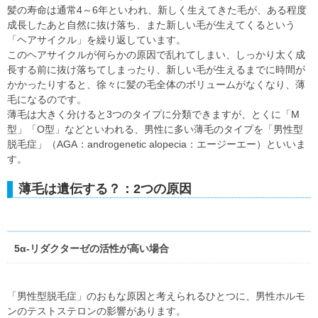
髪の寿命は通常4～6年といわれ、新しく生えてきた毛が、ある程度
成長したあと自然に抜け落ち、また新しい毛が生えてくるという
「ヘアサイクル」を繰り返しています。
このヘアサイクルが何らかの原因で乱れてしまい、しっかり太く成
長する前に抜け落ちてしまったり、新しい毛が生えるまでに時間が
かかったりすると、徐々に髪の毛全体のボリュームがなくなり、薄
毛になるのです。
薄毛は大きく分けると3つのタイプに分類できますが、とくに「M
型」「O型」などといわれる、男性に多い薄毛のタイプを「男性型
脱毛症」（AGA：androgenetic alopecia：エージーエー）といいま
す。
薄毛は遺伝する？：2つの原因
5α-リダクターゼの活性が高い場合
「男性型脱毛症」のおもな原因と考えられるひとつに、男性ホルモ
ンのテストステロンの影響があります。