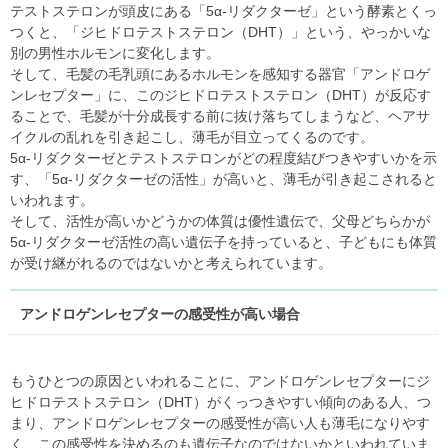
テストステロンが頭皮にある「5α-リダクターゼ」という酵素とくっ
つくと、「ジヒドロテストステロン（DHT）」という、やっかいな
別の男性ホルモンに変化します。
そして、毛髪の毛乳頭にあるホルモンを感知する器官「アンドロゲ
ンレセプター」に、このジヒドロテストステロン（DHT）が反応す
ることで、毛髪が十分成長する前に抜け落ちてしまうなど、ヘアサ
イクルの乱れを引き起こし、薄毛が目立ってくるのです。
5α-リダクターゼとテストステロンがどの程度結びつきやすいかを示
す、「5α-リダクターゼの活性」が高いと、薄毛が引き起こされると
いわれます。
そして、活性が高いかどうかの体質は優性遺伝で、父母どちらかが
5α-リダクターゼ活性の高い遺伝子を持っていると、子どもにも体質
が受け継がれるのではないかと考えられています。
アンドロゲンレセプターの感受性が高い場合
もうひとつの原因といわれることに、アンドロゲンレセプターにジ
ヒドロテストステロン（DHT）がくっつきやすい傾向のある人、つ
まり、アンドロゲンレセプターの感受性が高い人も薄毛になりやす
く、この感受性を決めるのも遺伝子なのではないかといわれていま