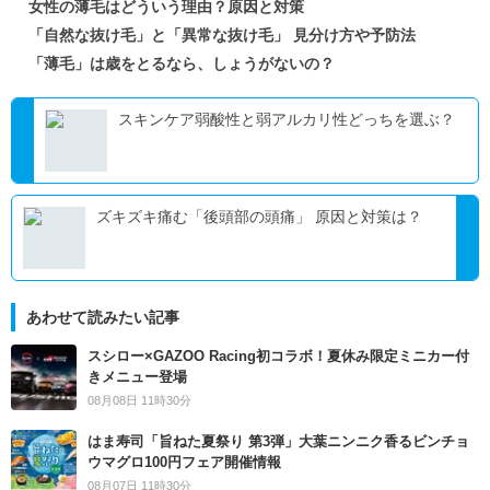
女性の薄毛はどういう理由？原因と対策
「自然な抜け毛」と「異常な抜け毛」 見分け方や予防法
「薄毛」は歳をとるなら、しょうがないの？
スキンケア弱酸性と弱アルカリ性どっちを選ぶ？
ズキズキ痛む「後頭部の頭痛」 原因と対策は？
あわせて読みたい記事
スシロー×GAZOO Racing初コラボ！夏休み限定ミニカー付
きメニュー登場
08月08日 11時30分
はま寿司「旨ねた夏祭り 第3弾」大葉ニンニク香るビンチョ
ウマグロ100円フェア開催情報
08月07日 11時30分