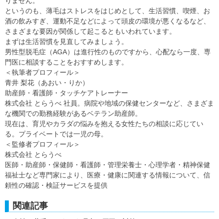
りません。
というのも、薄毛はストレスをはじめとして、生活習慣、喫煙、お
酒の飲みすぎ、運動不足などによって頭皮の環境が悪くなるなど、
さまざまな要因が関係して起こるともいわれています。
まずは生活習慣を見直してみましょう。
男性型脱毛症（AGA）は進行性のものですから、心配なら一度、専
門医に相談することをおすすめします。
＜執筆者プロフィール＞
青井 梨花（あおい・りか）
助産師・看護師・タッチケアトレーナー
株式会社 とらうべ 社員。病院や地域の保健センターなど、さまざま
な機関での勤務経験があるベテラン助産師。
現在は、育児やカラダの悩みを抱える女性たちの相談に応じてい
る。プライベートでは一児の母。
＜監修者プロフィール＞
株式会社 とらうべ
医師・助産師・保健師・看護師・管理栄養士・心理学者・精神保健
福祉士など専門家により、医療・健康に関連する情報について、信
頼性の確認・検証サービスを提供
関連記事