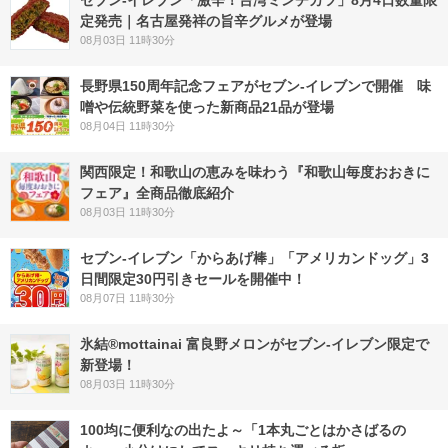
セブン-イレブン「激辛！台湾ミンチカツ」8月4日数量限
定発売｜名古屋発祥の旨辛グルメが登場
08月03日 11時30分
長野県150周年記念フェアがセブン-イレブンで開催 味
噌や伝統野菜を使った新商品21品が登場
08月04日 11時30分
関西限定！和歌山の恵みを味わう『和歌山毎度おおきに
フェア』全商品徹底紹介
08月03日 11時30分
セブン‐イレブン「からあげ棒」「アメリカンドッグ」3
日間限定30円引きセールを開催中！
08月07日 11時30分
氷結®mottainai 富良野メロンがセブン‐イレブン限定で
新登場！
08月03日 11時30分
100均に便利なの出たよ～「1本丸ごとはかさばるの