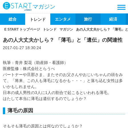
マガジン
総合
エンタメ
旅行
経済
トレンド
E START トップページ
トレンド
マガジン
あの人大丈夫かしら？ 「薄毛」
あの人大丈夫かしら？ 「薄毛」と「遺伝」の関連性
2017-01-27 18:30:24
執筆：青井 梨花（助産師・看護師）
医療監修：株式会社とらうべ
パートナーや旦那さま、またそのお父さんやおじいちゃんの頭をみ
て、「将来、この人も薄毛になるかも・・・」と落ち込む女性は多
いかもしれません。
日本の成人男性の3人に1人の割合で起こるといわれる薄毛。
はたして本当に薄毛は遺伝するのでしょうか？
薄毛の原因
そもそも薄毛の原因とは何なのでしょうか？