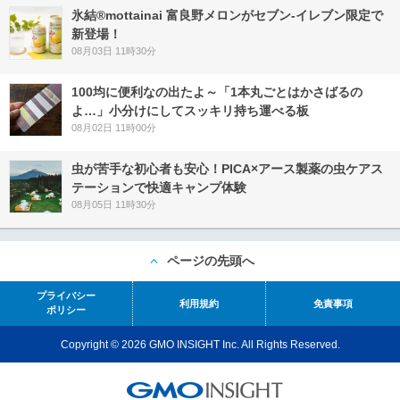
氷結®mottainai 富良野メロンがセブン‐イレブン限定で
新登場！
08月03日 11時30分
100均に便利なの出たよ～「1本丸ごとはかさばるの
よ…」小分けにしてスッキリ持ち運べる板
08月02日 11時00分
虫が苦手な初心者も安心！PICA×アース製薬の虫ケアス
テーションで快適キャンプ体験
08月05日 11時30分
ページの先頭へ
プライバシー
利用規約
免責事項
ポリシー
Copyright © 2026 GMO INSIGHT Inc. All Rights Reserved.