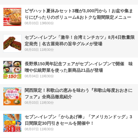
ピザハット夏休みセット3種が3,000円から！お盆や集ま
りにぴったりのボリューム&おトクな期間限定メニュー
08月03日 13時00分
セブン-イレブン「激辛！台湾ミンチカツ」8月4日数量限
定発売｜名古屋発祥の旨辛グルメが登場
08月03日 11時30分
長野県150周年記念フェアがセブン-イレブンで開催 味
噌や伝統野菜を使った新商品21品が登場
08月04日 11時30分
関西限定！和歌山の恵みを味わう『和歌山毎度おおきに
フェア』全商品徹底紹介
08月03日 11時30分
セブン‐イレブン「からあげ棒」「アメリカンドッグ」3
日間限定30円引きセールを開催中！
08月07日 11時30分