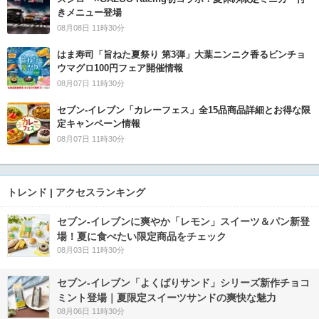
きメニュー登場
08月08日 11時30分
はま寿司「旨ねた夏祭り 第3弾」大葉ニンニク香るビンチョ
ウマグロ100円フェア開催情報
08月07日 11時30分
セブン‐イレブン「カレーフェス」全15品商品詳細とお得な限
定キャンペーン情報
08月07日 11時30分
トレンド | アクセスランキング
セブン‐イレブンに爽やか「レモン」スイーツ＆パン新登
場！夏に食べたい限定商品をチェック
08月03日 11時30分
セブン‐イレブン「よくばりサンド」シリーズ新作チョコ
ミント登場｜夏限定スイーツサンドの爽快な魅力
08月06日 11時30分