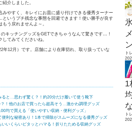
ご紹介しました。
込みやすく、キレイにお皿に盛り付けできる優秀ターナー
…というプチ残念な事態を回避できます！使い勝手が良す
氷
はもう戻れませんよ～。
クのキッチングッズをGETできちゃうなんて驚きです…！
クしてみてくださいね。
22年12月）です。店舗により在庫切れ、取り扱っていな
ト
202
1
みると…思わず驚く？！約20分だけ履いて使う靴下
か？！他のお店で買ったら超高そう…激かわ調理グッズ
100均で買える「使いやすい収納・便利グッズ」
ト
て便利な秘密あり！1本で掃除がスムーズになる優秀グッズ
202
ちいいくらいピタッとハマる！折りたためる収納グッズ