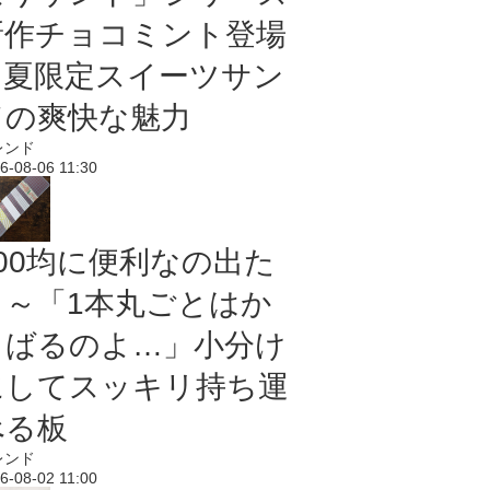
新作チョコミント登場
｜夏限定スイーツサン
ドの爽快な魅力
レンド
6-08-06 11:30
100均に便利なの出た
よ～「1本丸ごとはか
さばるのよ…」小分け
にしてスッキリ持ち運
べる板
レンド
6-08-02 11:00