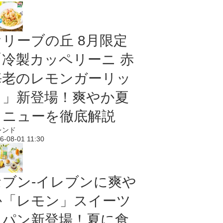
オリーブの丘 8月限定
「冷製カッペリーニ 赤
海老のレモンガーリッ
ク」新登場！爽やか夏
メニューを徹底解説
レンド
6-08-01 11:30
セブン‐イレブンに爽や
か「レモン」スイーツ
＆パン新登場！夏に食