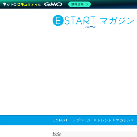
無料診断
マガジン
E START トップページ
>
トレンド
>
マガジン
総合