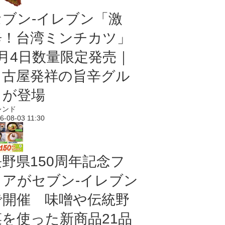
セブン-イレブン「激
辛！台湾ミンチカツ」
8月4日数量限定発売｜
名古屋発祥の旨辛グル
メが登場
レンド
6-08-03 11:30
長野県150周年記念フ
ェアがセブン-イレブン
で開催 味噌や伝統野
菜を使った新商品21品