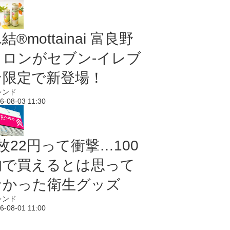
結®mottainai 富良野
メロンがセブン‐イレブ
ン限定で新登場！
レンド
6-08-03 11:30
枚22円って衝撃…100
均で買えるとは思って
なかった衛生グッズ
レンド
6-08-01 11:00