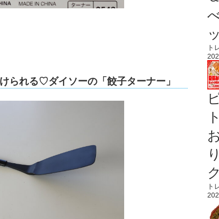
ト
202
けられる♡ダイソーの「餃子ターナー」
ト
ト
202