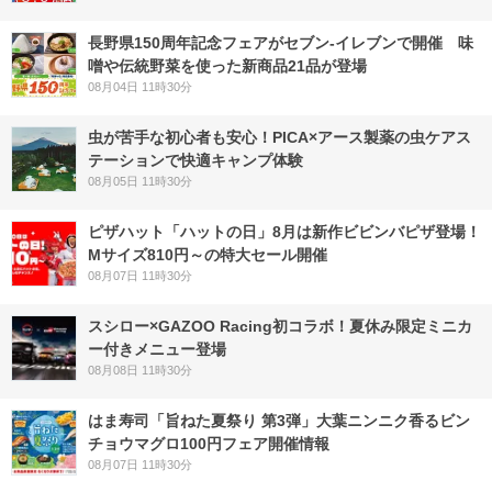
長野県150周年記念フェアがセブン-イレブンで開催 味
噌や伝統野菜を使った新商品21品が登場
08月04日 11時30分
虫が苦手な初心者も安心！PICA×アース製薬の虫ケアス
テーションで快適キャンプ体験
08月05日 11時30分
ピザハット「ハットの日」8月は新作ビビンバピザ登場！
Mサイズ810円～の特大セール開催
08月07日 11時30分
スシロー×GAZOO Racing初コラボ！夏休み限定ミニカ
ー付きメニュー登場
08月08日 11時30分
はま寿司「旨ねた夏祭り 第3弾」大葉ニンニク香るビン
チョウマグロ100円フェア開催情報
08月07日 11時30分