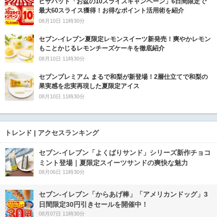
ピザハット「お盆の10スライスキャンペーン」6日間限定で
最大60スライス獲得！お得なポイント活用術を紹介
08月10日 11時30分
セブン‐イレブン夏限定レモンスイーツ新発売！爽やかレモン
もことかじるレモンチーズケーキを徹底紹介
08月10日 11時30分
セブンプレミアム まるで和梨が新登場！2層仕立てで和梨の
果実感を忠実再現した夏限定アイス
08月10日 11時30分
トレンド | アクセスランキング
セブン‐イレブン「よくばりサンド」シリーズ新作チョコ
ミント登場｜夏限定スイーツサンドの爽快な魅力
08月06日 11時30分
セブン‐イレブン「からあげ棒」「アメリカンドッグ」3
日間限定30円引きセールを開催中！
08月07日 11時30分