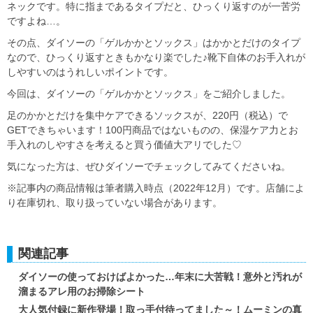
ネックです。特に指まであるタイプだと、ひっくり返すのが一苦労
ですよね…。
その点、ダイソーの「ゲルかかとソックス」はかかとだけのタイプ
なので、ひっくり返すときもかなり楽でした♪靴下自体のお手入れが
しやすいのはうれしいポイントです。
今回は、ダイソーの「ゲルかかとソックス」をご紹介しました。
足のかかとだけを集中ケアできるソックスが、220円（税込）で
GETできちゃいます！100円商品ではないものの、保湿ケア力とお
手入れのしやすさを考えると買う価値大アリでした♡
気になった方は、ぜひダイソーでチェックしてみてくださいね。
※記事内の商品情報は筆者購入時点（2022年12月）です。店舗によ
り在庫切れ、取り扱っていない場合があります。
関連記事
ダイソーの使っておけばよかった…年末に大苦戦！意外と汚れが
溜まるアレ用のお掃除シート
大人気付録に新作登場！取っ手付待ってました～！ムーミンの真