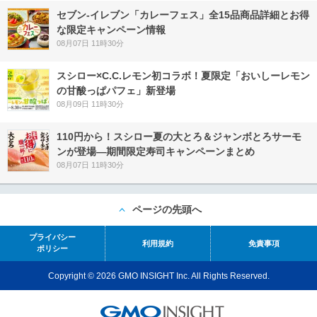
セブン‐イレブン「カレーフェス」全15品商品詳細とお得
な限定キャンペーン情報
08月07日 11時30分
スシロー×C.C.レモン初コラボ！夏限定「おいしーレモン
の甘酸っぱパフェ」新登場
08月09日 11時30分
110円から！スシロー夏の大とろ＆ジャンボとろサーモ
ンが登場―期間限定寿司キャンペーンまとめ
08月07日 11時30分
ページの先頭へ
プライバシー
利用規約
免責事項
ポリシー
Copyright © 2026 GMO INSIGHT Inc. All Rights Reserved.