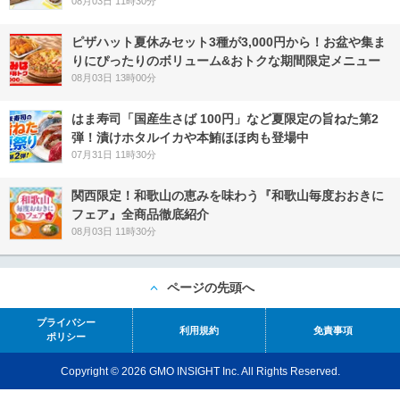
08月03日 11時30分
ピザハット夏休みセット3種が3,000円から！お盆や集ま
りにぴったりのボリューム&おトクな期間限定メニュー
08月03日 13時00分
はま寿司「国産生さば 100円」など夏限定の旨ねた第2
弾！漬けホタルイカや本鮪ほほ肉も登場中
07月31日 11時30分
関西限定！和歌山の恵みを味わう『和歌山毎度おおきに
フェア』全商品徹底紹介
08月03日 11時30分
ページの先頭へ
プライバシー
利用規約
免責事項
ポリシー
Copyright © 2026 GMO INSIGHT Inc. All Rights Reserved.