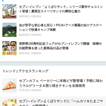
セブン‐イレブン「よくばりサンド」シリーズ新作チョコミン
ト登場｜夏限定スイーツサンドの爽快な魅力
08月06日 11時30分
虫が苦手な初心者も安心！PICA×アース製薬の虫ケアステー
ションで快適キャンプ体験
08月05日 11時30分
長野県150周年記念フェアがセブン-イレブンで開催 味噌や
伝統野菜を使った新商品21品が登場
08月04日 11時30分
トレンド | アクセスランキング
セブンカフェ ベーカリーに本格ピザ新登場！手軽に味わ
うマルゲリータ＆照り焼きチキンを全国発売
07月31日 11時30分
セブン‐イレブンよくばりサンドに「ハムカツ＆たまごマ