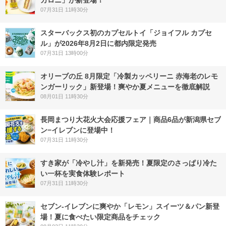
カロニ」が新登場！
07月31日 11時30分
スターバックス初のカプセルトイ「ジョイフル カプセ
ル」が2026年8月2日に都内限定発売
07月31日 13時00分
オリーブの丘 8月限定「冷製カッペリーニ 赤海老のレモ
ンガーリック」新登場！爽やか夏メニューを徹底解説
08月01日 11時30分
長岡まつり大花火大会応援フェア｜商品6品が新潟県セブ
ン−イレブンに登場中！
07月31日 11時30分
すき家が「冷やし汁」を新発売！夏限定のさっぱり冷た
い一杯を実食体験レポート
07月31日 11時30分
セブン‐イレブンに爽やか「レモン」スイーツ＆パン新登
場！夏に食べたい限定商品をチェック