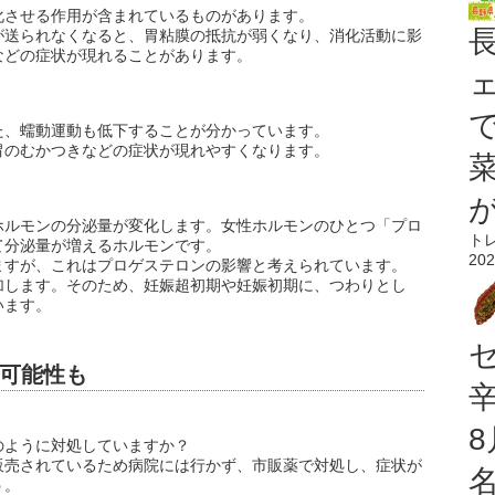
化させる作用が含まれているものがあります。
が送られなくなると、胃粘膜の抵抗が弱くなり、消化活動に影
などの症状が現れることがあります。
た、蠕動運動も低下することが分かっています。
胃のむかつきなどの症状が現れやすくなります。
ホルモンの分泌量が変化します。女性ホルモンのひとつ「プロ
ト
て分泌量が増えるホルモンです。
202
ますが、これはプロゲステロンの影響と考えられています。
加します。そのため、妊娠超初期や妊娠初期に、つわりとし
います。
可能性も
のように対処していますか？
販売されているため病院には行かず、市販薬で対処し、症状が
う。