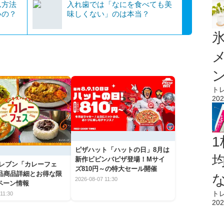
ん方法
入れ歯では「なにを食べても美
いの？
味しくない」のは本当？
氷
ト
202
1
ピザハット「ハットの日」8月は
新作ビビンバピザ登場！Mサイ
イレブン「カレーフェ
ズ810円～の特大セール開催
5品商品詳細とお得な限
2026-08-07 11:30
ペーン情報
ト
11:30
202