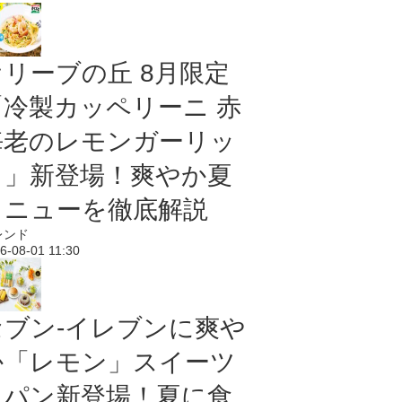
オリーブの丘 8月限定
「冷製カッペリーニ 赤
海老のレモンガーリッ
ク」新登場！爽やか夏
メニューを徹底解説
レンド
6-08-01 11:30
セブン‐イレブンに爽や
か「レモン」スイーツ
＆パン新登場！夏に食