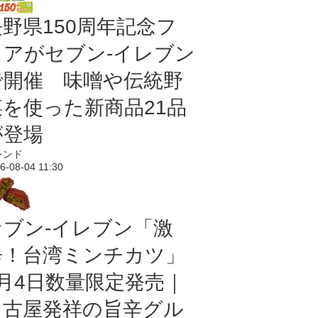
長野県150周年記念フ
ェアがセブン-イレブン
で開催 味噌や伝統野
菜を使った新商品21品
が登場
レンド
6-08-04 11:30
セブン-イレブン「激
辛！台湾ミンチカツ」
8月4日数量限定発売｜
名古屋発祥の旨辛グル