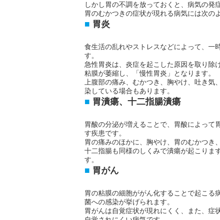
しかし胃の不調を放っておくと、病気の発
胃のむかつきの症状が現れる病気には次の
胃炎
食生活の乱れやストレスなどによって、一
す。
急性胃炎は、炎症を起こした原因を取り除
粘膜が萎縮し、「慢性胃炎」となります。
上腹部の痛み、むかつき、胸やけ、吐き気
染している場合もあります。
胃潰瘍、十二指腸潰瘍
胃酸の分泌が増えることで、胃酸によって
す疾患です。
胃の痛みのほかに、胸やけ、胃のむかつき
十二指腸も同様のしくみで潰瘍が起こりま
す。
胃がん
胃の粘膜の細胞ががん化することで起こる
菌への感染が挙げられます。
胃がんは自覚症状が現れにくく、また、症
自覚されにくい病気です。