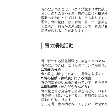
胃のむかつきとは、うまく消化されずに残
まい、のどの奥や食道、胃の上部に不快感
嘔吐の前触れとして現れることもあります
通常、食べ物は口から食道、胃、十二指腸
ところが、何らかの原因によって、胃の消
症状が現れることがあります。
胃の消化活動
胃で行われる消化活動は、大きく次の3つ
胃のむかつきは、これらのバランスが崩れ
1.胃酸の分泌
食べ物を消化するために、胃酸を分泌する
2.胃の粘膜（胃粘膜）による保護
胃の内部を薄い粘膜が覆っていて、胃を胃
3.蠕動運動（ぜんどううんどう）
食べ物と胃が分泌する胃液を混ぜてドロド
胃の消化活動が低下すると、胃酸の分泌量
蠕動）が起こります。
すると胃に食べ物が残ってしまい、吐き気