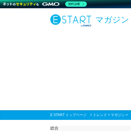
無料診断
マガジン
E START トップページ
>
トレンド
>
マガジン
総合