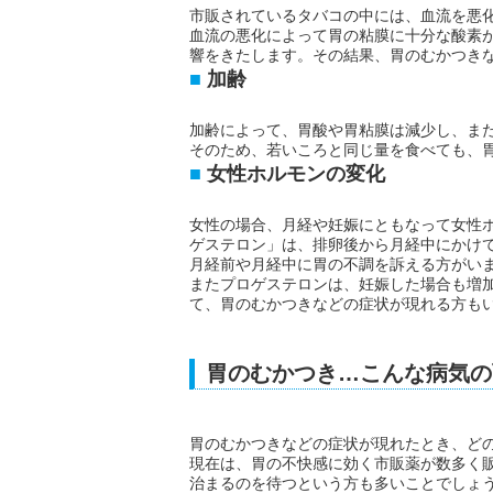
市販されているタバコの中には、血流を悪
血流の悪化によって胃の粘膜に十分な酸素
響をきたします。その結果、胃のむかつき
加齢
加齢によって、胃酸や胃粘膜は減少し、ま
そのため、若いころと同じ量を食べても、
女性ホルモンの変化
女性の場合、月経や妊娠にともなって女性
ゲステロン」は、排卵後から月経中にかけ
月経前や月経中に胃の不調を訴える方がい
またプロゲステロンは、妊娠した場合も増
て、胃のむかつきなどの症状が現れる方も
胃のむかつき…こんな病気の
胃のむかつきなどの症状が現れたとき、ど
現在は、胃の不快感に効く市販薬が数多く
治まるのを待つという方も多いことでしょ