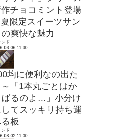
新作チョコミント登場
｜夏限定スイーツサン
ドの爽快な魅力
レンド
6-08-06 11:30
100均に便利なの出た
よ～「1本丸ごとはか
さばるのよ…」小分け
にしてスッキリ持ち運
べる板
レンド
6-08-02 11:00