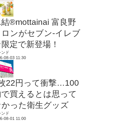
結®mottainai 富良野
メロンがセブン‐イレブ
ン限定で新登場！
レンド
6-08-03 11:30
枚22円って衝撃…100
均で買えるとは思って
なかった衛生グッズ
レンド
6-08-01 11:00