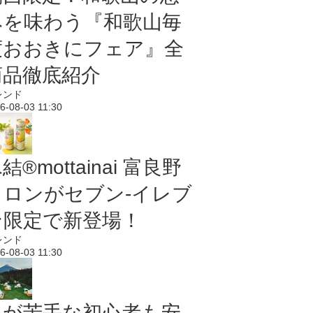
みを味わう『和歌山毎
度おおきにフェア』全
商品徹底紹介
レンド
6-08-03 11:30
結®mottainai 富良野
メロンがセブン‐イレブ
ン限定で新登場！
レンド
6-08-03 11:30
虫が苦手な初心者も安