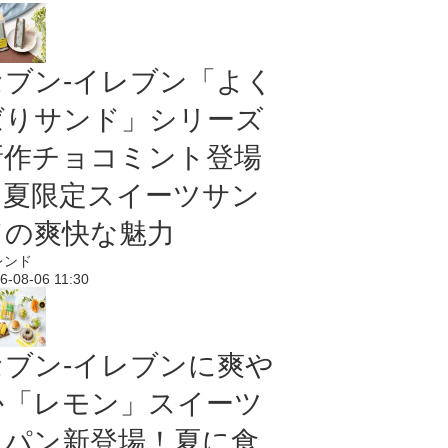
セブン‐イレブン「よく
ばりサンド」シリーズ
新作チョコミント登場
｜夏限定スイーツサン
ドの爽快な魅力
レンド
6-08-06 11:30
セブン‐イレブンに爽や
か「レモン」スイーツ
＆パン新登場！夏に食