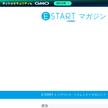
無料診断
マガジン
E START トップページ
>
トレンド
>
マガジン
総合