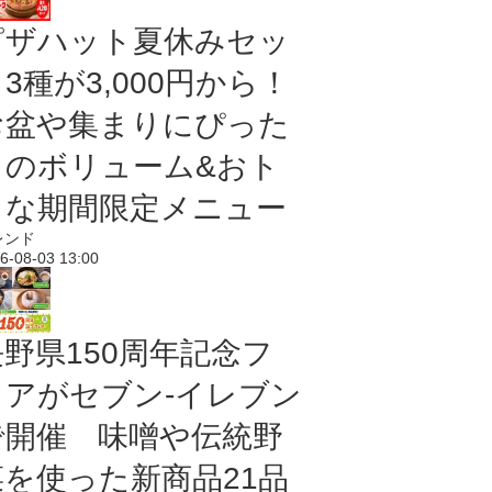
ピザハット夏休みセッ
3種が3,000円から！
お盆や集まりにぴった
りのボリューム&おト
クな期間限定メニュー
レンド
6-08-03 13:00
長野県150周年記念フ
ェアがセブン-イレブン
で開催 味噌や伝統野
菜を使った新商品21品