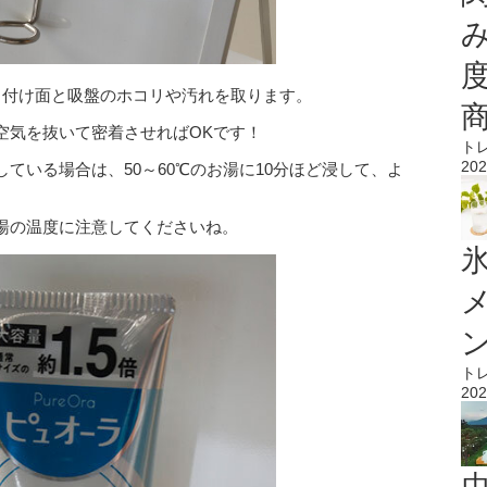
り付け面と吸盤のホコリや汚れを取ります。
空気を抜いて密着させればOKです！
ト
202
ている場合は、50～60℃のお湯に10分ほど浸して、よ
お湯の温度に注意してくださいね。
氷
ト
202