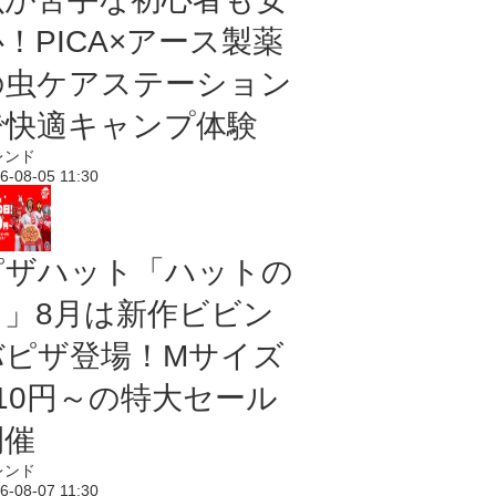
！PICA×アース製薬
の虫ケアステーション
で快適キャンプ体験
レンド
6-08-05 11:30
ピザハット「ハットの
日」8月は新作ビビン
バピザ登場！Mサイズ
810円～の特大セール
開催
レンド
6-08-07 11:30