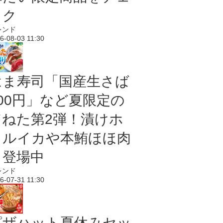
ック
レンド
6-08-03 11:30
はま寿司「国産生さば
100円」など夏限定の
旨ねた第2弾！漬けホ
タルイカや本鮪ほほ肉
も登場中
レンド
6-07-31 11:30
ピザハット夏休みセッ