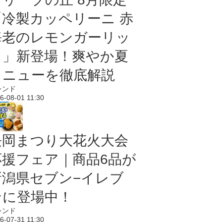
「冷製カッペリーニ 赤
海老のレモンガーリッ
ク」新登場！爽やか夏
メニューを徹底解説
レンド
6-08-01 11:30
長岡まつり大花火大会
応援フェア｜商品6品が
新潟県セブン−イレブ
ンに登場中！
レンド
6-07-31 11:30