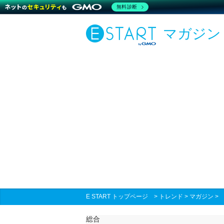
無料診断
マガジン
E START トップページ
>
トレンド
>
マガジン
総合