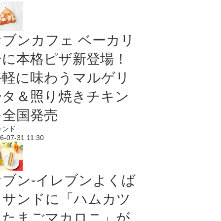
セブンカフェ ベーカリ
ーに本格ピザ新登場！
手軽に味わうマルゲリ
ータ＆照り焼きチキン
を全国発売
レンド
6-07-31 11:30
セブン‐イレブンよくば
りサンドに「ハムカツ
＆たまごマカロニ」が