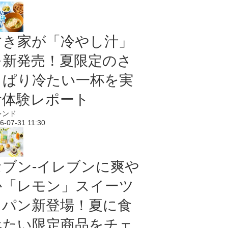
すき家が「冷やし汁」
を新発売！夏限定のさ
っぱり冷たい一杯を実
食体験レポート
レンド
6-07-31 11:30
セブン‐イレブンに爽や
か「レモン」スイーツ
＆パン新登場！夏に食
べたい限定商品をチェ