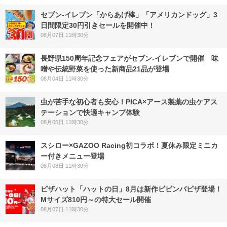
セブン‐イレブン「からあげ棒」「アメリカンドッグ」3
日間限定30円引きセールを開催中！
08月07日 11時30分
長野県150周年記念フェアがセブン-イレブンで開催 味
噌や伝統野菜を使った新商品21品が登場
08月04日 11時30分
虫が苦手な初心者も安心！PICA×アース製薬の虫ケアス
テーションで快適キャンプ体験
08月05日 11時30分
スシロー×GAZOO Racing初コラボ！夏休み限定ミニカ
ー付きメニュー登場
08月08日 11時30分
ピザハット「ハットの日」8月は新作ビビンバピザ登場！
Mサイズ810円～の特大セール開催
08月07日 11時30分