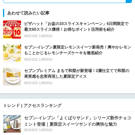
あわせて読みたい記事
ピザハット「お盆の10スライスキャンペーン」6日間限定で
最大60スライス獲得！お得なポイント活用術を紹介
08月10日 11時30分
セブン‐イレブン夏限定レモンスイーツ新発売！爽やかレモン
もことかじるレモンチーズケーキを徹底紹介
08月10日 11時30分
セブンプレミアム まるで和梨が新登場！2層仕立てで和梨の
果実感を忠実再現した夏限定アイス
08月10日 11時30分
トレンド | アクセスランキング
セブン‐イレブン「よくばりサンド」シリーズ新作チョコ
ミント登場｜夏限定スイーツサンドの爽快な魅力
08月06日 11時30分