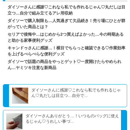
ダイソーさんに感謝♡これなら私でも作れるじゃん♡丸だしは目
立つ…自分で組み立てるアレ用収納
ダイソーで購入制限も…人気過ぎて欠品続き！売り場にひとが群
がっていた商品とは？
セリアで後悔中…はじめから2つ買えばよかった…今の時期ある
と助かる家事便利グッズ
キャンドゥさんに感謝…！横目でちらっと確認できる♡作業効率
を上げるぺらぺらな便利グッズ
ダイソーで話題の商品をやっとゲット♡一度開けたらやめられ
ん…ヤミツキ注意な新商品
ダイソーさんに感謝♡これなら私でも作れるじゃ
ん♡丸だしは目立つ…自分で...
ダイソーさんありがとう…！いつものバッグに使え
るじゃん♡うれしい事づ...