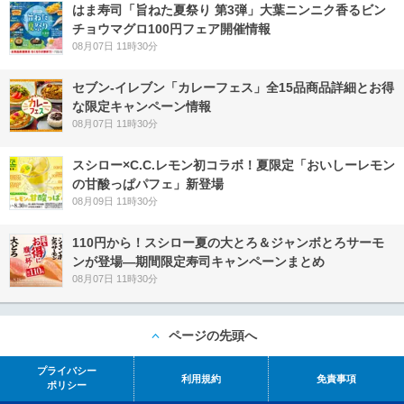
はま寿司「旨ねた夏祭り 第3弾」大葉ニンニク香るビン
チョウマグロ100円フェア開催情報
08月07日 11時30分
セブン‐イレブン「カレーフェス」全15品商品詳細とお得
な限定キャンペーン情報
08月07日 11時30分
スシロー×C.C.レモン初コラボ！夏限定「おいしーレモン
の甘酸っぱパフェ」新登場
08月09日 11時30分
110円から！スシロー夏の大とろ＆ジャンボとろサーモ
ンが登場―期間限定寿司キャンペーンまとめ
08月07日 11時30分
ページの先頭へ
プライバシー
利用規約
免責事項
ポリシー