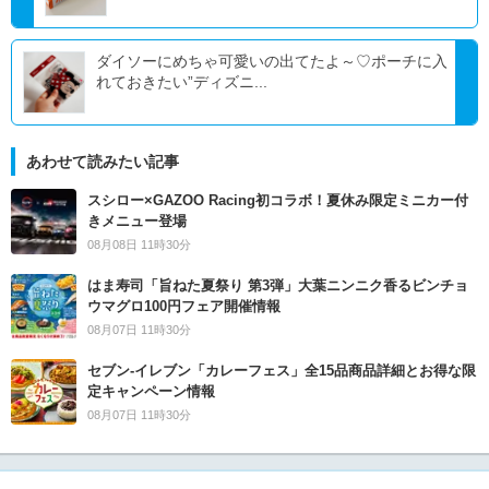
ダイソーにめちゃ可愛いの出てたよ～♡ポーチに入
れておきたい”ディズニ...
あわせて読みたい記事
スシロー×GAZOO Racing初コラボ！夏休み限定ミニカー付
きメニュー登場
08月08日 11時30分
はま寿司「旨ねた夏祭り 第3弾」大葉ニンニク香るビンチョ
ウマグロ100円フェア開催情報
08月07日 11時30分
セブン‐イレブン「カレーフェス」全15品商品詳細とお得な限
定キャンペーン情報
08月07日 11時30分