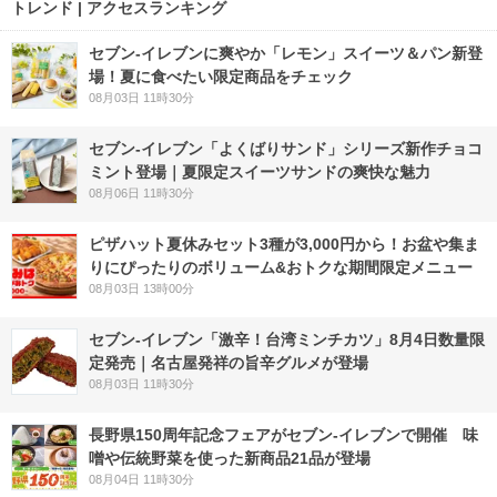
トレンド | アクセスランキング
セブン‐イレブンに爽やか「レモン」スイーツ＆パン新登
場！夏に食べたい限定商品をチェック
08月03日 11時30分
セブン‐イレブン「よくばりサンド」シリーズ新作チョコ
ミント登場｜夏限定スイーツサンドの爽快な魅力
08月06日 11時30分
ピザハット夏休みセット3種が3,000円から！お盆や集ま
りにぴったりのボリューム&おトクな期間限定メニュー
08月03日 13時00分
セブン-イレブン「激辛！台湾ミンチカツ」8月4日数量限
定発売｜名古屋発祥の旨辛グルメが登場
08月03日 11時30分
長野県150周年記念フェアがセブン-イレブンで開催 味
噌や伝統野菜を使った新商品21品が登場
08月04日 11時30分