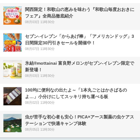
関西限定！和歌山の恵みを味わう『和歌山毎度おおきに
フェア』全商品徹底紹介
08月03日 11時30分
セブン‐イレブン「からあげ棒」「アメリカンドッグ」3
日間限定30円引きセールを開催中！
08月07日 11時30分
氷結®mottainai 富良野メロンがセブン‐イレブン限定で
新登場！
08月03日 11時30分
100均に便利なの出たよ～「1本丸ごとはかさばるの
よ…」小分けにしてスッキリ持ち運べる板
08月02日 11時00分
虫が苦手な初心者も安心！PICA×アース製薬の虫ケアス
テーションで快適キャンプ体験
08月05日 11時30分