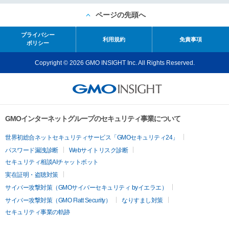
ページの先頭へ
プライバシー
利用規約
免責事項
ポリシー
Copyright © 2026 GMO INSIGHT Inc. All Rights Reserved.
GMOインターネットグループのセキュリティ事業について
世界初総合ネットセキュリティサービス「GMOセキュリティ24」
パスワード漏洩診断
Webサイトリスク診断
セキュリティ相談AIチャットボット
実在証明・盗聴対策
サイバー攻撃対策（GMOサイバーセキュリティ byイエラエ）
サイバー攻撃対策（GMO Flatt Security）
なりすまし対策
セキュリティ事業の軌跡