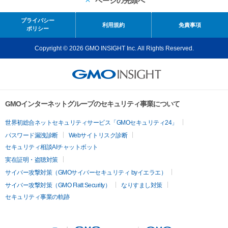
ページの先頭へ
プライバシー
利用規約
免責事項
ポリシー
Copyright © 2026 GMO INSIGHT Inc. All Rights Reserved.
GMOインターネットグループのセキュリティ事業について
世界初総合ネットセキュリティサービス「GMOセキュリティ24」
パスワード漏洩診断
Webサイトリスク診断
セキュリティ相談AIチャットボット
実在証明・盗聴対策
サイバー攻撃対策（GMOサイバーセキュリティ byイエラエ）
サイバー攻撃対策（GMO Flatt Security）
なりすまし対策
セキュリティ事業の軌跡