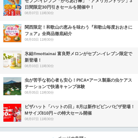
セブン‐イレブン「からあげ棒」「アメリカンドッグ」3
日間限定30円引きセールを開催中！
08月07日 11時30分
関西限定！和歌山の恵みを味わう『和歌山毎度おおきに
フェア』全商品徹底紹介
08月03日 11時30分
氷結®mottainai 富良野メロンがセブン‐イレブン限定で
新登場！
08月03日 11時30分
虫が苦手な初心者も安心！PICA×アース製薬の虫ケアス
テーションで快適キャンプ体験
08月05日 11時30分
ピザハット「ハットの日」8月は新作ビビンバピザ登場！
Mサイズ810円～の特大セール開催
08月07日 11時30分