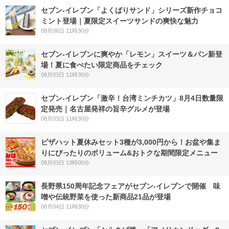
セブン‐イレブン「よくばりサンド」シリーズ新作チョコ
ミント登場｜夏限定スイーツサンドの爽快な魅力
08月06日 11時30分
セブン‐イレブンに爽やか「レモン」スイーツ＆パン新登
場！夏に食べたい限定商品をチェック
08月03日 11時30分
セブン-イレブン「激辛！台湾ミンチカツ」8月4日数量限
定発売｜名古屋発祥の旨辛グルメが登場
08月03日 11時30分
ピザハット夏休みセット3種が3,000円から！お盆や集ま
りにぴったりのボリューム&おトクな期間限定メニュー
08月03日 13時00分
長野県150周年記念フェアがセブン-イレブンで開催 味
噌や伝統野菜を使った新商品21品が登場
08月04日 11時30分