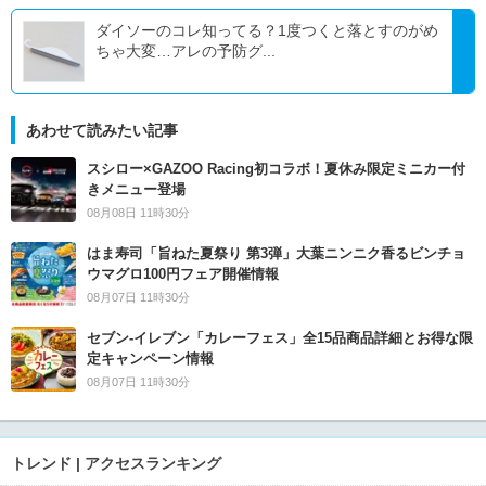
ダイソーのコレ知ってる？1度つくと落とすのがめ
ちゃ大変…アレの予防グ...
あわせて読みたい記事
スシロー×GAZOO Racing初コラボ！夏休み限定ミニカー付
きメニュー登場
08月08日 11時30分
はま寿司「旨ねた夏祭り 第3弾」大葉ニンニク香るビンチョ
ウマグロ100円フェア開催情報
08月07日 11時30分
セブン‐イレブン「カレーフェス」全15品商品詳細とお得な限
定キャンペーン情報
08月07日 11時30分
トレンド | アクセスランキング