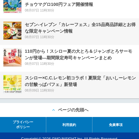
チョウマグロ100円フェア開催情報
08月07日 11時30分
セブン‐イレブン「カレーフェス」全15品商品詳細とお得
な限定キャンペーン情報
08月07日 11時30分
110円から！スシロー夏の大とろ＆ジャンボとろサーモ
ンが登場―期間限定寿司キャンペーンまとめ
08月07日 11時30分
スシロー×C.C.レモン初コラボ！夏限定「おいしーレモン
の甘酸っぱパフェ」新登場
08月09日 11時30分
ページの先頭へ
プライバシー
利用規約
免責事項
ポリシー
Copyright © 2026 GMO INSIGHT Inc. All Rights Reserved.