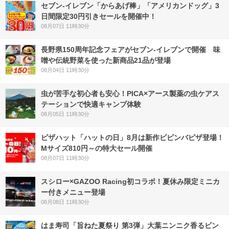
セブン‐イレブン「からあげ棒」「アメリカンドッグ」3
日間限定30円引きセールを開催中！
08月07日 11時30分
長野県150周年記念フェアがセブン-イレブンで開催 味
噌や伝統野菜を使った新商品21品が登場
08月04日 11時30分
虫が苦手な初心者も安心！PICA×アース製薬の虫ケアス
テーションで快適キャンプ体験
08月05日 11時30分
ピザハット「ハットの日」8月は新作ビビンバピザ登場！
Mサイズ810円～の特大セール開催
08月07日 11時30分
スシロー×GAZOO Racing初コラボ！夏休み限定ミニカ
ー付きメニュー登場
08月08日 11時30分
はま寿司「旨ねた夏祭り 第3弾」大葉ニンニク香るビン