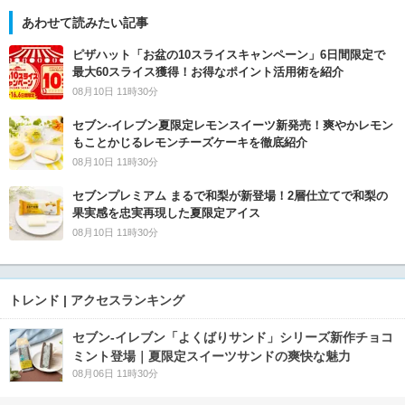
あわせて読みたい記事
ピザハット「お盆の10スライスキャンペーン」6日間限定で
最大60スライス獲得！お得なポイント活用術を紹介
08月10日 11時30分
セブン‐イレブン夏限定レモンスイーツ新発売！爽やかレモン
もことかじるレモンチーズケーキを徹底紹介
08月10日 11時30分
セブンプレミアム まるで和梨が新登場！2層仕立てで和梨の
果実感を忠実再現した夏限定アイス
08月10日 11時30分
トレンド | アクセスランキング
セブン‐イレブン「よくばりサンド」シリーズ新作チョコ
ミント登場｜夏限定スイーツサンドの爽快な魅力
08月06日 11時30分