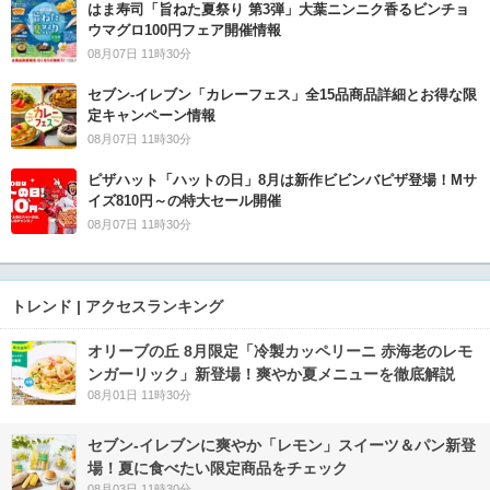
はま寿司「旨ねた夏祭り 第3弾」大葉ニンニク香るビンチョ
ウマグロ100円フェア開催情報
08月07日 11時30分
セブン‐イレブン「カレーフェス」全15品商品詳細とお得な限
定キャンペーン情報
08月07日 11時30分
ピザハット「ハットの日」8月は新作ビビンバピザ登場！Mサ
イズ810円～の特大セール開催
08月07日 11時30分
トレンド | アクセスランキング
オリーブの丘 8月限定「冷製カッペリーニ 赤海老のレモ
ンガーリック」新登場！爽やか夏メニューを徹底解説
08月01日 11時30分
セブン‐イレブンに爽やか「レモン」スイーツ＆パン新登
場！夏に食べたい限定商品をチェック
08月03日 11時30分