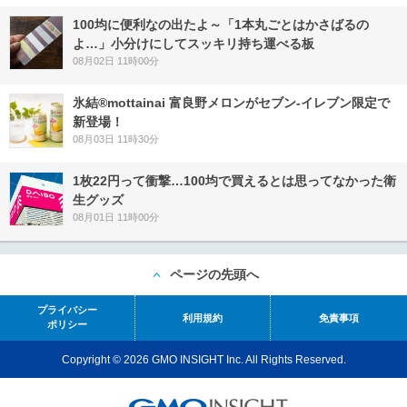
100均に便利なの出たよ～「1本丸ごとはかさばるの
よ…」小分けにしてスッキリ持ち運べる板
08月02日 11時00分
氷結®mottainai 富良野メロンがセブン‐イレブン限定で
新登場！
08月03日 11時30分
1枚22円って衝撃…100均で買えるとは思ってなかった衛
生グッズ
08月01日 11時00分
ページの先頭へ
プライバシー
利用規約
免責事項
ポリシー
Copyright © 2026 GMO INSIGHT Inc. All Rights Reserved.