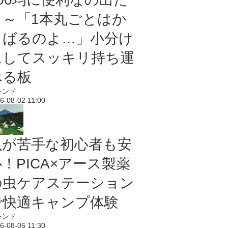
よ～「1本丸ごとはか
さばるのよ…」小分け
にしてスッキリ持ち運
べる板
レンド
6-08-02 11:00
虫が苦手な初心者も安
！PICA×アース製薬
の虫ケアステーション
で快適キャンプ体験
レンド
6-08-05 11:30