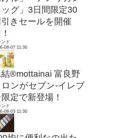
ドッグ」3日間限定30
円引きセールを開催
中！
レンド
6-08-07 11:30
結®mottainai 富良野
メロンがセブン‐イレブ
ン限定で新登場！
レンド
6-08-03 11:30
100均に便利なの出た