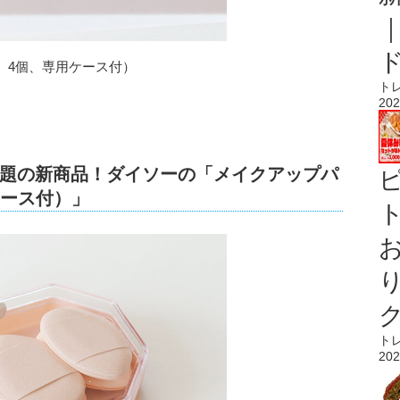
、4個、専用ケース付）
ト
202
題の新商品！ダイソーの「メイクアップパ
ケース付）」
ト
ト
202