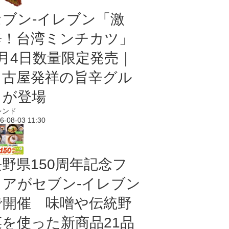
セブン-イレブン「激
辛！台湾ミンチカツ」
8月4日数量限定発売｜
名古屋発祥の旨辛グル
メが登場
レンド
6-08-03 11:30
長野県150周年記念フ
ェアがセブン-イレブン
で開催 味噌や伝統野
菜を使った新商品21品