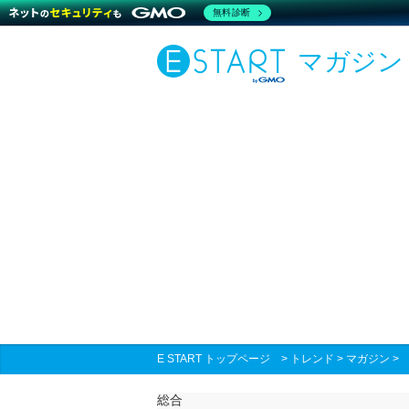
無料診断
マガジン
E START トップページ
>
トレンド
>
マガジン
総合