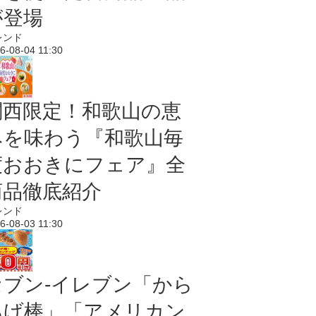
が登場
レンド
6-08-04 11:30
関西限定！和歌山の恵
みを味わう『和歌山毎
度おおきにフェア』全
商品徹底紹介
レンド
6-08-03 11:30
セブン‐イレブン「から
あげ棒」「アメリカン