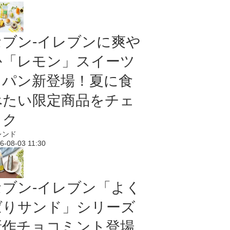
セブン‐イレブンに爽や
か「レモン」スイーツ
＆パン新登場！夏に食
べたい限定商品をチェ
ック
レンド
6-08-03 11:30
セブン‐イレブン「よく
ばりサンド」シリーズ
新作チョコミント登場