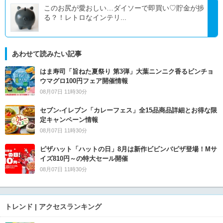
このお尻が愛おしい…ダイソーで即買い♡貯金が捗
る？！レトロなインテリ...
あわせて読みたい記事
はま寿司「旨ねた夏祭り 第3弾」大葉ニンニク香るビンチョ
ウマグロ100円フェア開催情報
08月07日 11時30分
セブン‐イレブン「カレーフェス」全15品商品詳細とお得な限
定キャンペーン情報
08月07日 11時30分
ピザハット「ハットの日」8月は新作ビビンバピザ登場！Mサ
イズ810円～の特大セール開催
08月07日 11時30分
トレンド | アクセスランキング