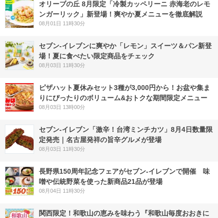
オリーブの丘 8月限定「冷製カッペリーニ 赤海老のレモ
ンガーリック」新登場！爽やか夏メニューを徹底解説
08月01日 11時30分
セブン‐イレブンに爽やか「レモン」スイーツ＆パン新登
場！夏に食べたい限定商品をチェック
08月03日 11時30分
ピザハット夏休みセット3種が3,000円から！お盆や集ま
りにぴったりのボリューム&おトクな期間限定メニュー
08月03日 13時00分
セブン-イレブン「激辛！台湾ミンチカツ」8月4日数量限
定発売｜名古屋発祥の旨辛グルメが登場
08月03日 11時30分
長野県150周年記念フェアがセブン-イレブンで開催 味
噌や伝統野菜を使った新商品21品が登場
08月04日 11時30分
関西限定！和歌山の恵みを味わう『和歌山毎度おおきに