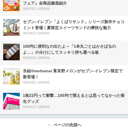
フェア』全商品徹底紹介
08月03日 11時30分
セブン‐イレブン「よくばりサンド」シリーズ新作チョコ
ミント登場｜夏限定スイーツサンドの爽快な魅力
08月06日 11時30分
100均に便利なの出たよ～「1本丸ごとはかさばるの
よ…」小分けにしてスッキリ持ち運べる板
08月02日 11時00分
氷結®mottainai 富良野メロンがセブン‐イレブン限定で
新登場！
08月03日 11時30分
1枚22円って衝撃…100均で買えるとは思ってなかった衛
生グッズ
08月01日 11時00分
ページの先頭へ