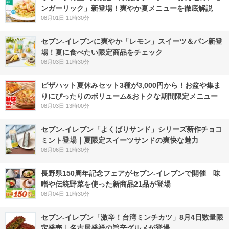
ンガーリック」新登場！爽やか夏メニューを徹底解説
08月01日 11時30分
セブン‐イレブンに爽やか「レモン」スイーツ＆パン新登
場！夏に食べたい限定商品をチェック
08月03日 11時30分
ピザハット夏休みセット3種が3,000円から！お盆や集ま
りにぴったりのボリューム&おトクな期間限定メニュー
08月03日 13時00分
セブン‐イレブン「よくばりサンド」シリーズ新作チョコ
ミント登場｜夏限定スイーツサンドの爽快な魅力
08月06日 11時30分
長野県150周年記念フェアがセブン-イレブンで開催 味
噌や伝統野菜を使った新商品21品が登場
08月04日 11時30分
セブン-イレブン「激辛！台湾ミンチカツ」8月4日数量限
定発売｜名古屋発祥の旨辛グルメが登場