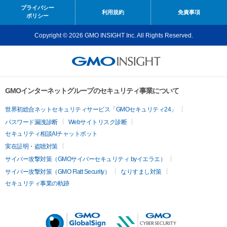
プライバシー
利用規約
免責事項
ポリシー
Copyright © 2026 GMO INSIGHT Inc. All Rights Reserved.
GMOインターネットグループのセキュリティ事業について
世界初総合ネットセキュリティサービス「GMOセキュリティ24」
パスワード漏洩診断
Webサイトリスク診断
セキュリティ相談AIチャットボット
実在証明・盗聴対策
サイバー攻撃対策（GMOサイバーセキュリティ byイエラエ）
サイバー攻撃対策（GMO Flatt Security）
なりすまし対策
セキュリティ事業の軌跡