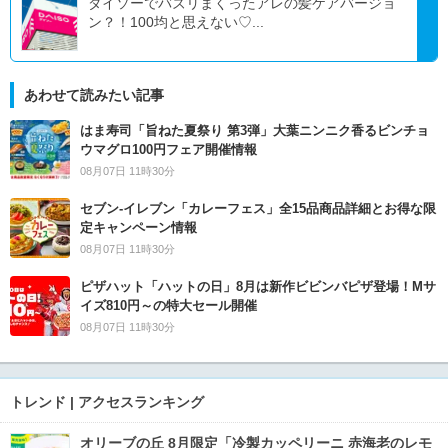
ダイソーでバズリまくったアレの髪ケアバージョ
ン？！100均と思えない♡...
あわせて読みたい記事
はま寿司「旨ねた夏祭り 第3弾」大葉ニンニク香るビンチョ
ウマグロ100円フェア開催情報
08月07日 11時30分
セブン‐イレブン「カレーフェス」全15品商品詳細とお得な限
定キャンペーン情報
08月07日 11時30分
ピザハット「ハットの日」8月は新作ビビンバピザ登場！Mサ
イズ810円～の特大セール開催
08月07日 11時30分
トレンド | アクセスランキング
オリーブの丘 8月限定「冷製カッペリーニ 赤海老のレモ