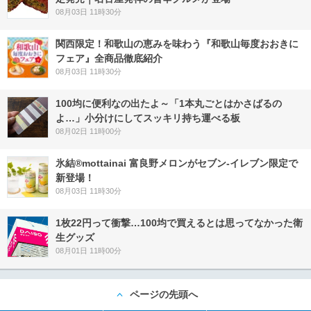
08月03日 11時30分
関西限定！和歌山の恵みを味わう『和歌山毎度おおきに
フェア』全商品徹底紹介
08月03日 11時30分
100均に便利なの出たよ～「1本丸ごとはかさばるの
よ…」小分けにしてスッキリ持ち運べる板
08月02日 11時00分
氷結®mottainai 富良野メロンがセブン‐イレブン限定で
新登場！
08月03日 11時30分
1枚22円って衝撃…100均で買えるとは思ってなかった衛
生グッズ
08月01日 11時00分
ページの先頭へ