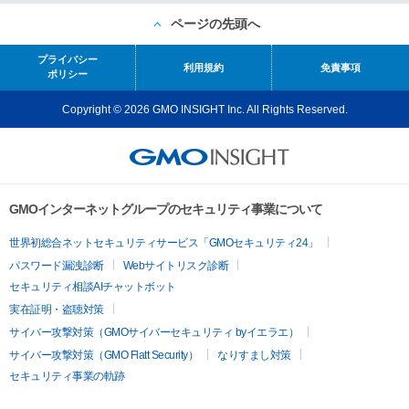
ページの先頭へ
プライバシー
利用規約
免責事項
ポリシー
Copyright © 2026 GMO INSIGHT Inc. All Rights Reserved.
GMOインターネットグループのセキュリティ事業について
世界初総合ネットセキュリティサービス「GMOセキュリティ24」
パスワード漏洩診断
Webサイトリスク診断
セキュリティ相談AIチャットボット
実在証明・盗聴対策
サイバー攻撃対策（GMOサイバーセキュリティ byイエラエ）
サイバー攻撃対策（GMO Flatt Security）
なりすまし対策
セキュリティ事業の軌跡