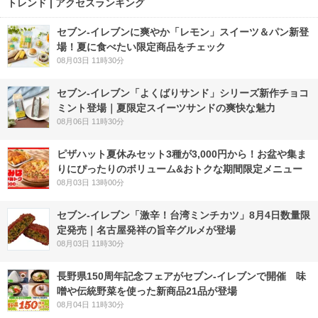
トレンド | アクセスランキング
セブン‐イレブンに爽やか「レモン」スイーツ＆パン新登
場！夏に食べたい限定商品をチェック
08月03日 11時30分
セブン‐イレブン「よくばりサンド」シリーズ新作チョコ
ミント登場｜夏限定スイーツサンドの爽快な魅力
08月06日 11時30分
ピザハット夏休みセット3種が3,000円から！お盆や集ま
りにぴったりのボリューム&おトクな期間限定メニュー
08月03日 13時00分
セブン-イレブン「激辛！台湾ミンチカツ」8月4日数量限
定発売｜名古屋発祥の旨辛グルメが登場
08月03日 11時30分
長野県150周年記念フェアがセブン-イレブンで開催 味
噌や伝統野菜を使った新商品21品が登場
08月04日 11時30分