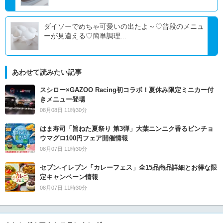
ダイソーでめちゃ可愛いの出たよ～♡普段のメニュ
ーが見違える♡簡単調理...
あわせて読みたい記事
スシロー×GAZOO Racing初コラボ！夏休み限定ミニカー付
きメニュー登場
08月08日 11時30分
はま寿司「旨ねた夏祭り 第3弾」大葉ニンニク香るビンチョ
ウマグロ100円フェア開催情報
08月07日 11時30分
セブン‐イレブン「カレーフェス」全15品商品詳細とお得な限
定キャンペーン情報
08月07日 11時30分