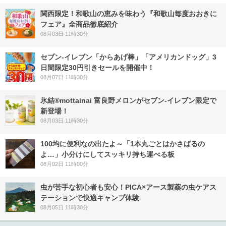
関西限定！和歌山の恵みを味わう『和歌山毎度おおきに
フェア』全商品徹底紹介
08月03日 11時30分
セブン‐イレブン「からあげ棒」「アメリカンドッグ」3
日間限定30円引きセールを開催中！
08月07日 11時30分
氷結®mottainai 富良野メロンがセブン‐イレブン限定で
新登場！
08月03日 11時30分
100均に便利なの出たよ～「1本丸ごとはかさばるの
よ…」小分けにしてスッキリ持ち運べる板
08月02日 11時00分
虫が苦手な初心者も安心！PICA×アース製薬の虫ケアス
テーションで快適キャンプ体験
08月05日 11時30分