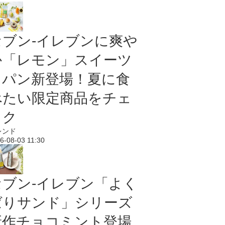
セブン‐イレブンに爽や
か「レモン」スイーツ
＆パン新登場！夏に食
べたい限定商品をチェ
ック
レンド
6-08-03 11:30
セブン‐イレブン「よく
ばりサンド」シリーズ
新作チョコミント登場