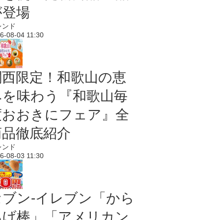
が登場
レンド
6-08-04 11:30
関西限定！和歌山の恵
みを味わう『和歌山毎
度おおきにフェア』全
商品徹底紹介
レンド
6-08-03 11:30
セブン‐イレブン「から
あげ棒」「アメリカン