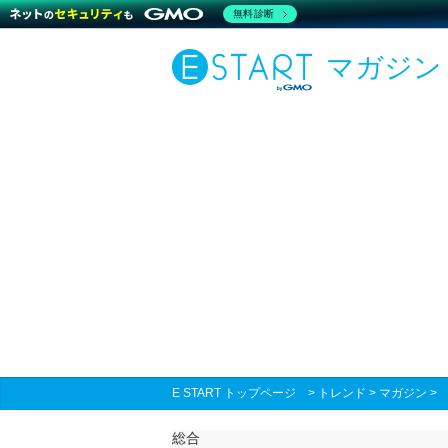
無料診断
マガジン
E START トップページ
>
トレンド
>
マガジン
総合