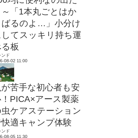
よ～「1本丸ごとはか
さばるのよ…」小分け
にしてスッキリ持ち運
べる板
レンド
6-08-02 11:00
虫が苦手な初心者も安
！PICA×アース製薬
の虫ケアステーション
で快適キャンプ体験
レンド
6-08-05 11:30