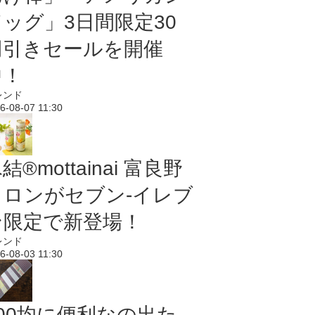
ドッグ」3日間限定30
円引きセールを開催
中！
レンド
6-08-07 11:30
結®mottainai 富良野
メロンがセブン‐イレブ
ン限定で新登場！
レンド
6-08-03 11:30
100均に便利なの出た