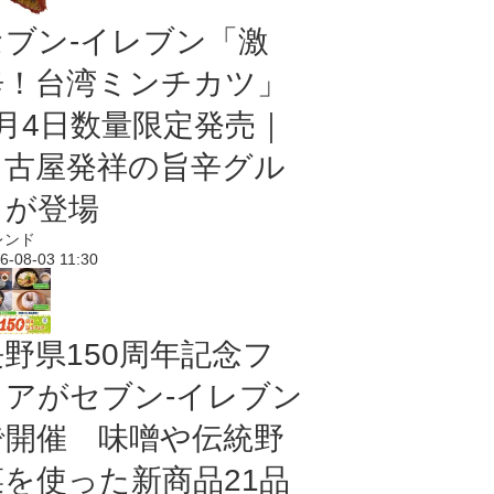
セブン-イレブン「激
辛！台湾ミンチカツ」
8月4日数量限定発売｜
名古屋発祥の旨辛グル
メが登場
レンド
6-08-03 11:30
長野県150周年記念フ
ェアがセブン-イレブン
で開催 味噌や伝統野
菜を使った新商品21品