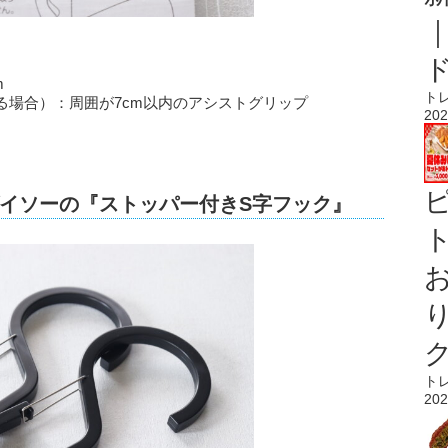
m
ト
る場合）：周囲が7cm以内のアシストグリップ
202
イソーの『ストッパー付きS字フック』
ト
ト
202